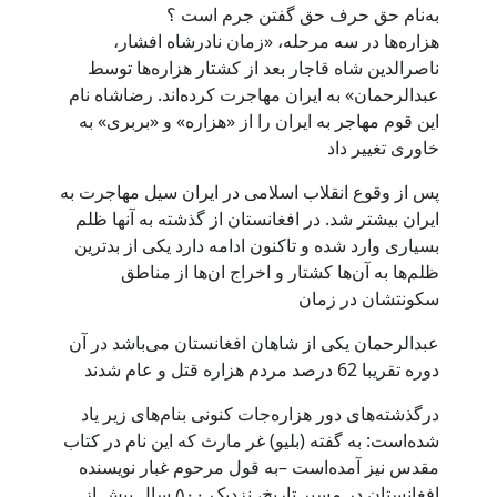
به‌نام حق حرف حق گفتن جرم است ؟
هزاره‌ها در سه مرحله، «زمان نادرشاه افشار،
ناصرالدین شاه قاجار بعد از کشتار هزاره‌ها توسط
عبدالرحمان» به ایران مهاجرت کرده‌اند. رضاشاه نام
این قوم مهاجر به ایران را از «هزاره» و «بربری» به
خاوری تغییر داد
پس از وقوع انقلاب اسلامی در ایران سیل مهاجرت به
ایران بیشتر شد. در افغانستان از گذشته به آنها ظلم
بسیاری وارد شده و تاکنون ادامه دارد یکی از بدترین
ظلم‌ها به آن‌ها کشتار و اخراج ان‌ها از مناطق
سکونتشان در زمان
عبدالرحمان یکی از شاهان افغانستان می‌باشد در آن
دوره تقریبا 62 درصد مردم هزاره قتل و عام شدند
درگذشته‌های دور هزاره‌جات کنونی بنام‌های زیر یاد
شده‌است: به گفته (بلیو) غر مارث که این نام در کتاب
مقدس نیز آمده‌است –به قول مرحوم غبار نویسنده
افغانستان در مسیر تاریخ، نزدیک ۵۰۰ سال پیش از