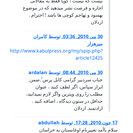
نيست که نيست ! گويا فقط به مقالاتی
اجازه و فرصت نشر ميدهيد که در موضوع
بهسود و تهاجم کوچی ها باشد ! احترام .
اردلان
30 می 2010, 03:36
,
توسط
کامران
میرهزار
http://www.kabulpress.org/my/spip.php?
article12425
30 می 2010, 08:44
,
توسط
ardalan
?
جناب سردبير گرامی کابل پرس
.ضمن
ابراز سپاس، اگر لطف کنيد ، عنوان
مطلب را روی ويترين واگر لازم نميدانيد،
حداقل در ستون ديدگاه ، اضافه کنيد .
ارادتمند. اردلان
17 جون 2010, 17:28
,
توسط
abdullah
سلام باآمد تغییرنام اوغانستان به خراسان