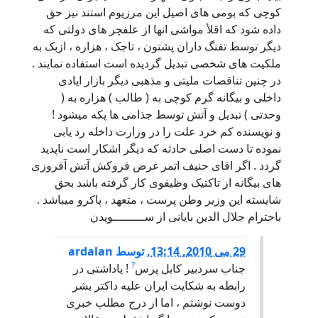
کوچی که بومی های اصيل اين مرزيوم استند نيز حق
داده شود که اقلأ مواشی انها از علفچر های دولتی که
ديگر توسط تفنگ داران پشتون ، تاجک ، هزاره ، ازبک به
ملکيت های شخصی تبديل گرديده است استفاده نمايند .
در چنين تناقصات مليتی و مذهبی ديگر بازار ايادی
داخلی و بيگانه گرم کوچی به ( طالب ) هزاره به (
وحدتی ) تبديل و آتش توسط جذامی ها پکه ميشود !
و نويسنده کم خرد علت را در وزارت داخله رد يابی
نموده تا دست اصلی حادثه که ديگر اشکار است ناپديد
گردد . اگر اقای حنيف اتمر غرض فروکش آتش آفروزی
های بيگانه از تاکتيک وظيفوی کار گرفته باشد بحق
شايسته اين وزير وطن پرست ، متعهد ، پاکرو ميباشد .
باحترام جلال الدين بايانی از ســـــــــويدن
29 می 2010, 13:14
,
توسط
ardalan
?
جناب سردبير کابل پرس
! ياداشتی در
رابطه به شکايت ايران عليه داکتر بشر
دوست نوشتم ، اما از درج مطلب خبری