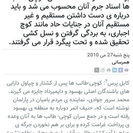
اسناد جرم آنان محسوب می شد و باید
اره ی دست داشتن مستقیم و غیر
یم آنان در جنایات حاد مانند کوچ
اری، به بردگی گرفتن و نسل کشی
یق شده و تحت پیگرد قرار می گرفتند.
می 2010
انی
?
 پرس
: کوچی-طالب ها پس از کشتار و چپاول دارایی
باشندگان اصلی بهسود و دایمیرداد جایزه می گیرند.
 سرور جوادی، نماینده ی مردم بامیان در پارلمان
ه است که، حنیف اتمر دوباره به منطقه ی بهسود
 است و در جمع سران کوچی- طالب ها به آنان وعده
داخت غرامت کرده و برای بر هم نخوردن جرگه ی
با آدمکشان طالب، آنان را به خروج از منطقه تشویق