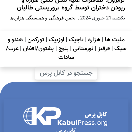
بزون: تظاهرات علیه نسل کشی هزاره و
دن دختران توسط گروه تروریستی طالبان
جنوری 2024
,
انجمن فرهنگی و همبستگی هزاره‌ها
یت ها
|
هزاره
|
تاجیک
|
اوزبیک
|
تورکمن
|
هندو و
ک
|
قرقیز
|
نورستانی
|
بلوچ
|
پشتون/افغان
|
عرب/
سادات
جستجو در کابل پرس
کابل پرس