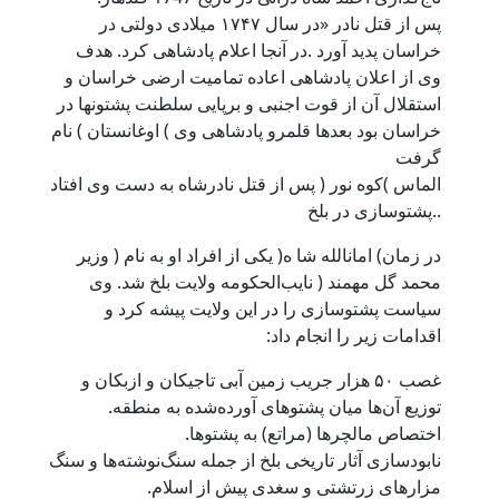
پس از قتل نادر «در سال ۱۷۴۷ میلادی دولتی در
خراسان پدید آورد .در آنجا اعلام پادشاهی کرد. هدف
وی از اعلان پادشاهی اعاده تمامیت ارضی خراسان و
استقلال آن از قوت اجنبی و برپایی سلطنت پشتونها در
خراسان بود بعدها قلمرو پادشاهی وی ) اوغانستان ) نام
گرفت
الماس )کوه نور ( پس از قتل نادرشاه به دست وی افتاد
..پشتوسازی در بلخ
در زمان) امانالله شا ه( یکی از افراد او به نام ( وزیر
محمد گل مهمند ( نایب‌الحکومه ولایت بلخ شد. وی
سیاست پشتوسازی را در این ولایت پیشه کرد و
اقدامات زیر را انجام داد:
غصب ۵۰ هزار جریب زمین آبی تاجیکان و ازبکان و
توزیع آن‌ها میان پشتوهای آورده‌شده به منطقه.
اختصاص مالچرها (مراتع) به پشتوها.
نابودسازی آثار تاریخی بلخ از جمله سنگ‌نوشته‌ها و سنگ
مزارهای زرتشتی و سغدی پیش از اسلام.