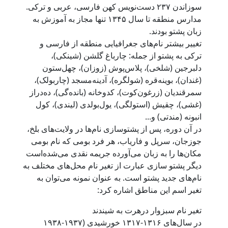
سوزاندن ۲۳۷ دست‌نویس کهن فارسی، عربی و ترکی.
مدارس منطقه تا سال ۱۳۴۵ تنها مجاز به آموزش به
زبان پشتو بودند.
تغییر بیشتر نام‌های جغرافیایی منطقه از فارسی و
ترکی به پشتو از جمله: چارباغ گلشن (شینکی)،
دلبرجین (شلخی)، پلاس‌پوش (زوزان)، چهل‌ستون
(غندان)، بوینه‌قره (شولگره)، آدینه‌مسجد (چاربولک)،
سمرقندیان (زرغون‌کوت)، کدوخانه (بانده‌گی)، ده‌دراز
(غشی)، چقیش (استولگی)، یول‌بولدی (لیندی)، کول
انبونه (مندتی) و...
در آن دوره، پس از پشتوسازی نام‌ها در ولایت‌های بلخ،
جوزجان، سرپل و فاریاب، هر فرد بومی که نام بومی
مکان‌ها را به زبان می‌آورده جریمه نقدی می‌شده‌است
دیگر پشتو سازی عبارت از تغیر نام محل‌های مختلف به
نام‌های جدید پشتو است. به عنوان نمونه می‌توان به
تغیر اسم این مناطق اشاره کرد:
تغیر نام سبزوار درهرت به شیندند
در سال‌های ۱۳۱۶-۱۳۱۷ خورشیدی (۱۹۳۷-۱۹۳۸