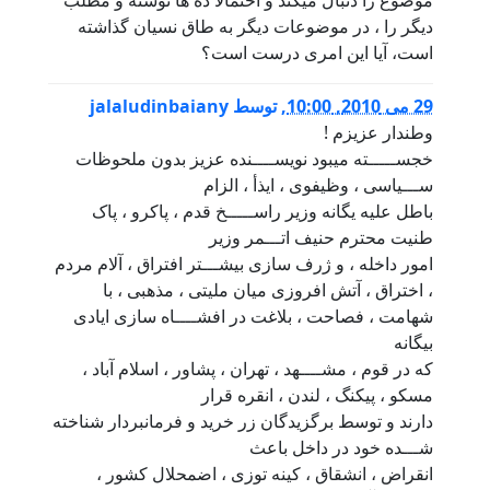
ديگر را ، در موضوعات ديگر به طاق نسيان گذاشته
است، آيا اين امری درست است؟
29 می 2010, 10:00
,
توسط
jalaludinbaiany
وطندار عزيزم !
خجســـــته ميبود نويســــنده عزيز بدون ملحوظات
ســـياسی ، وظيفوی ، ايذأ ، الزام
باطل عليه يگانه وزير راســـــخ قدم ، پاکرو ، پاک
طنيت محترم حنيف اتـــمر وزير
امور داخله ، و ژرف سازی بيشـــتر افتراق ، آلام مردم
، اختراق ، آتش افروزی ميان مليتی ، مذهبی ، با
شهامت ، فصاحت ، بلاغت در افشــــاه سازی ايادی
بيگانه
که در قوم ، مشــــهد ، تهران ، پشاور ، اسلام آباد ،
مسکو ، پيکنگ ، لندن ، انقره قرار
دارند و توسط برگزيدگان زر خريد و فرمانبردار شناخته
شـــده خود در داخل باعث
انقراض ، انشقاق ، کينه توزی ، اضمحلال کشور ،