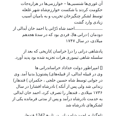
آن غوری‌ها شنسبی‌ها – خوارزمی‌ها در هزاره‌جات
حکومت کردند با شکست خوارزم‌شاه شهر غلغله
توسط لشکر چنگیزخان تخریب و به بامیان آسیب
زیادی وارد گشت
...........................احمد شاه دُرّانی یا احمد خان اَبدالی از
دودمان ) درانی ها(، فردی بود که در سدهٔ هجدهم
میلادی، در سال ۱۷۴۷
پادشاهی درانی را در( خراسان )تاریخی که بعد از
سلسله شاهی تیموری هرات تجزیه شده بود پدید آورد.
[] امپراطور دولت خداداد خراساندرانی ها
وی در قبیله ابدالی، از قبیله‌های) پشتون( بدنیا آمد. وی
در جوانی توسط شاه حسین خلجی ، حکمران ) قندهار)
زندانی شد ولی پس از آنکه ) نادرشاه افشار( در سال
۱۷۳۶ میلادی ، قندهار را تصرف کرد، احمد خان ابدالی
به خدمت نادرشاه درآمد و پس از مدتی فرمانده یکی از
لشکرهای نادرشاه شد
تاج‌گذاری احمد شاه درانی در تاریخ 1747 قندهار.