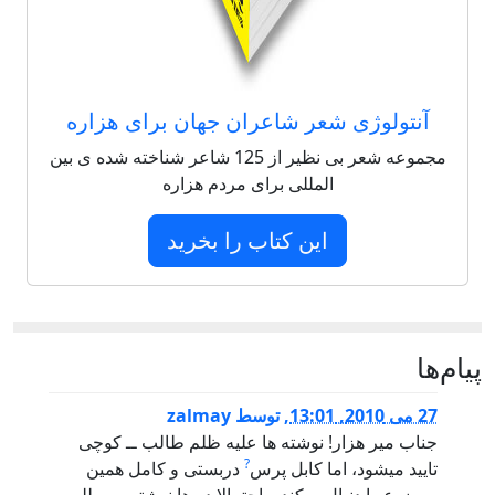
آنتولوژی شعر شاعران جهان برای هزاره
مجموعه شعر بی نظیر از 125 شاعر شناخته شده ی بین
المللی برای مردم هزاره
این کتاب را بخرید
‌ها
27 می 2010, 13:01
,
توسط
zalmay
جناب مير هزار! نوشته ها عليه ظلم طالب ــ کوچی
?
تاييد ميشود، اما کابل پرس
دربستی و کامل همين
موضوع را دنبال ميکند و احتمالا ده ها نوشته و مطلب