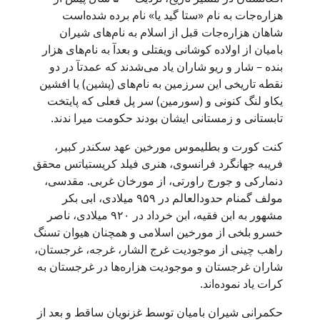
هزاره‌جات به نام «ستا گید یا» نام برده شده‌است
شاهان هزاره‌جات قبل از اسلام به نام‌های شیران
بامیان از اولاده کوشانی ویفتلی و بعدآ به نام‌های هزار
بنده – شار و ریو شاران یاد می‌شدند که عمدتآ در دو
نقطه تاریخی این سرزمین به نام‌های (پشین) یا افشین
یکاو لنگ کنونی و (سورمین) سر پل فعلی که پایتخت
تابستانی و زمستانی ایشان بودند حکومت میرا ندند.
کنت کورت و بطلیموس مورخین عهد سکندر کبیر،
فریبه جهانگرد فرانسوی، هنری فیلد کریستیاتس محقق
دنمارکی و جورج راورتی، از مورخان غربی. مقدسی،
مولف گمنام حدودالعالم در ۹۵۹ میلادی، ابی بکر
مشهور به ابن فقیه، ابن خرداد در ۹۲۰ میلادی، ناصر
خسرو بلخی از مورخین اسلامی و همچنان هیوان تسنگ
راهب چینی از موجودیت غرج الشار، غرجه، غرجستان،
شاران غرجستان و موجودیت هزاره‌ها در غرجستان به
کرات یاد نموده‌اند.
حکمرانی شیران بامیان توسط غزنویان ساقط و بعد از