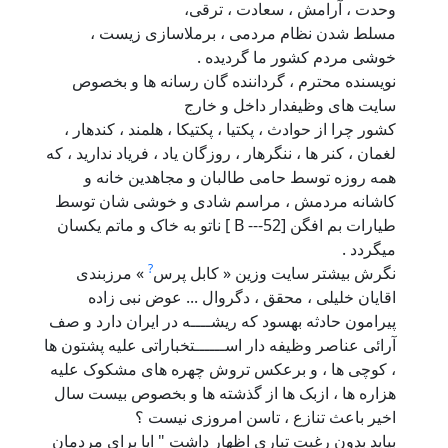
وحدت ، آرامش ، سعادت ، ترقی،
مسلط شدن نظام مردمی ، برملاسازی زيست ،
خوشی مردم کشور ما گرديده .
نويسنده محترم ، گرداننده گان رسانه ها و بخصوص
سايت های وظيفدار داخل و خارج
کشور چرا از حوادث ، پکتيا ، پکتيکا ، هلمند ، کندهار ،
لغمان ، کنر ها ، ننگرهار ، روزگان ياد ، فرياد نداريد ، که
همه روزه توسط حامی طالبان و مجاهدين خانه و
کاشانه مردمش ، مراسم شادی و خوشی شان توسط
طيارات بم افگن [B ---52 ] ناتو به خاک و ماتم يکسان
ميگردد .
?
نگرش بيشتر سايت وزين « کابل پرس
» مرزبندی
اقايان خليلی ، محقق ، دگروال ... عوض نبی زاده
پيرامون حادثه بهسود که ريشــــه در ايران دارد و صف
آرائی عناصر وظيفه دار اســــــتخباراتی عليه پشتون ها
، کوچی ها ، و برعکس تروش چهره های مشکوک عليه
هزاره ها ، ازبک ها از گذشته ها و بخصوص بيست سال
اخير باعث تنازع ، تاسن امروزی نيست ؟
بيايد بدون رغبت تباری اظهار داشت " ايا برای مردمان