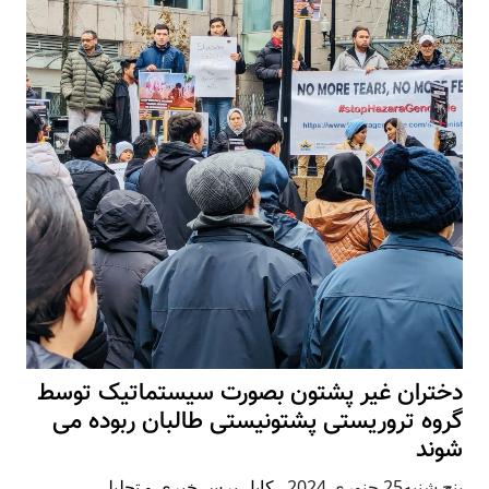
تران غیر پشتون بصورت سیستماتیک توسط
ه تروریستی پشتونیستی طالبان ربوده می
ند
25 جنوری 2024
,
کابل پرس خبری و تحلیلی