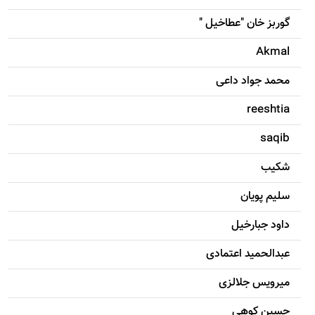
گوربز خان "عطاخیل "
Akmal
محمد جواد داعی
reeshtia
saqib
شکيب
سليم پویان
داود جبارخیل
عبدالحمید اعتمادی
میرویس جلالزی
حسين کوهی