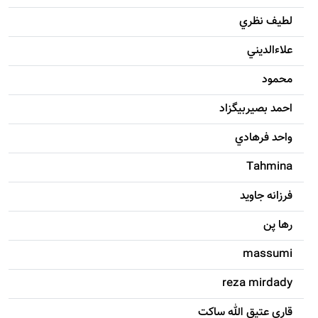
لطيف نظري
علاءالديني
محمود
احمد بصيربيگزاد
واحد فرهادي
Tahmina
فرزانه جاويد
رها پن
massumi
reza mirdady
قاری عتیق الله ساکت