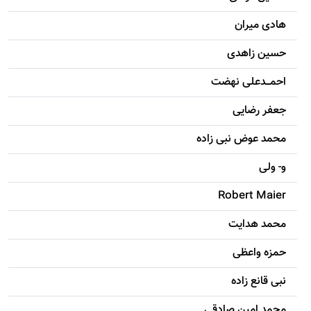
هادی ميران
حسين زاهدی
احمـــدعلی نهضت
جعفر رضایی
محمد عوض نبی زاده
و- ولی
Robert Maier
محمد هدایت
حمزه واعظی
نبی قانع زاده
محمد امين صادقی