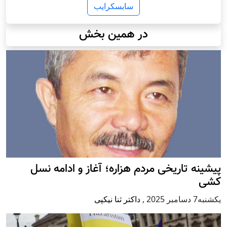
سابسکرایب
در همین بخش
پيشينه تاريخی مردم هزاره؛ آغاز و ادامه نسل
کشی
يكشنبه7 دسامبر 2025
,
داکتر ثنا نیکپی