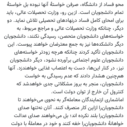
محو فساد از دانشگاه، صرفن خواستۀ آنها نبوده بل خواستۀ
تمام دانشجویان است. ازین رو، وزارت تحصیلات عالی، باید
برای امحای کامل فساد درنهادهای تحصیلی تلاش نماید. دو
دیگر، چنانکه وزارت تحصیلات عالی و مراجع مربوط، به
خواسته‌های دانشجویان متحصن، رسیدگی نکنند، دانشجویان
دیگر دانشکده‌ها نیز به جمع معترضان خواهند پیوست. این
دانشجویان تأکید کردند چنانکه هرچه زودتر خواسته‌های
دانشجویان علوم اجتماعی برآورده نشود، دیگر دانشجویان
نیز، در کنار این‌ها، دست به اعتصاب غذایی خواهندزد. آنها
هم‌چنین هشدار دادند که عدم رسیدگی به خواست
دانشجویان، منجر به بروز مشکلاتی جدی خواهدشد که
کنترول آن خارج از توان دولت است.
اماشماری ازنمایندگان معامله‌گر به نحوی می‌خواهند تا
دانشجویان‌را ازاین کار منصرف کنند. آنان نه‌تنها صدای
دانشجویان‌را بلند نکرده اند؛ بل می‌خواهند صدای عدالت
خواهانۀ دانشجویان‌را خفه کنند و خود در معاملۀ با دولت