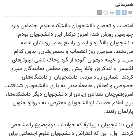
همرسانی
اعتصاب و تحصن دانشجویان دانشکده علوم اجتماعی وارد
چهارمین روزش شد؛ امروز درکنار این دانشجویان بودم.
دانشجویان باانگیزه و ایمان راسخ به مبارزه شان ادامه
می‌دهند. سومین روز اعتصاب و تحصن‌شان‌را بدون کدام
سرپنا و خیمه درهوای آلوده از گرد وخاک ناشی ازموترهای
لکسس و لندکروزر وکلا پیش روی مجلس نمایندگان سپری
کردند. شماری زیاد مردم، دانشجویان از دانشگاه‌های
خصوصی و فعالان جامعۀ مدنی به یاری دانشجویان شتافتند.
امروزهم‌چنان تعدادی زیادی از دانشجویان دیگر دانشکده‌ها،
برای اعلام حمایت ازدانشجویان معترض، به دروازه جنوبی
پارلمان رفتند.
این دانشجویان دربیانیۀ که خواندند، دوموضوع را مشخص
کردند. اول، این که اعتراض دانشجویان علوم اجتماعی برای