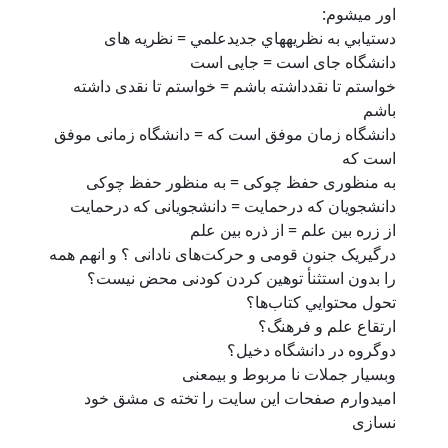
اور ميشوم:
دستيابي به نظريه‏هاي جديدعلمي = نظريه‏ هاى
دانشگاه جای است = جايی است
خواستم تا نقدداشته باشم = خواستم تا نقدى داشته
باشم
دانشگاه زمان موفق است که = دانشگاه زمانى موفق
است که
به منظوری حفظ چوکی = به منظور حفظ چوکی
دانشجویان که درحمایت = دانشجویانى که درحمایت
از زره بین علم = از ذره بین علم
درگیریک جنون قومی و حرکت‌های نادانی ؟ و انهم همه
را بدون استثنأ توهين كردن كودنى محض نيست؟
تحول محتوايي كتاب‌ها؟
ارتقاع علم و فرهنگ؟
دوگروه در دانشگاه دخیل‌؟
وبسيار جملات نا مربوط و بيمعنى
اميدوارم صفحات اين سايت را تخته ى مشق خود
نسازى