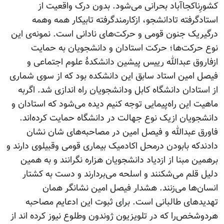
کشورِناکجاآباد بحرانی می‌شود. بدون درک واقعیت از
استادگرفته تادانشجو، ازکارمندگرفته تابیکار همه وهمه
درگیریک جنون قومی و حرکت‌های نادانی است. نمونه‌ی این
نوع حرکت‌ها؛ حرکت استادان و دانشجویان به حمایت
ازفاروق عبدالله رییس پیشین دانشکدۀ علوم اجتماعی و
فیصل امین استاد سابق این دانشکده بود که از سوی شماری
از استادان دانشگاه کابل ودانشجویان راه اندازی شد. اگربه
ماهیت این راه‌پیمایی توجه کنیم دیده می‌شود که استادان و
دانشجویان ازیک نوع جهالت در دانشگاه حمایت کرده‌اند.
فاورق عبدالله و فیصل امین در مصاحبه‌های شان نشان
دادندکه بابودن درمحل اکادمیک بیماری قومی وقبیلوی دارند و
برهمین مبنا از ازدیاد دانشجویان هزاره نگرانند و به همین
دلیل قلم می‌شکنند و اسلحه می‌بردارند و دست به کشتار
انسان‌ها می‌زنند. هشدار فیصل امین نشانگر همان
تهدیدهای طالبانی است. برای ثبوت این ادعایم مصاحبه
هردوشخص‌را که در تلویزیون ژوندون وطلوع نیوز کرده اند از