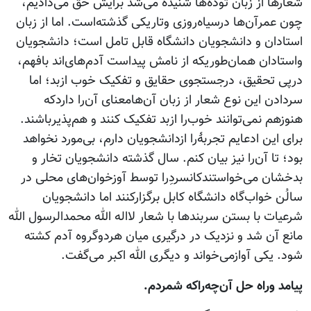
شعارها از زبان توده‌ها شنیده می‌شد برایش حق می‌دادیم،
چون عمرآن‌ها درسیاه‌روزی وتاریکی گذشته‌است. اما از زبان
استادان و دانشجویان دانشگاه قابل تامل است؛ دانشجویان
واستادان همان‌طوریکه از نامش پیداست آدم‌های‌اند بافهم،
درپی تحقیق، درجستجوی حقایق و تفکیک خوب ازبد؛ اما
سردادن این نوع شعار از زبان آن‌هامعنای آن‌را داردکه
هنوزهم نمی‌توانند خوب‌را ازبد تفکیک کنند و هم‌پذیرباشند.
برای این ادعایم تجربۀ‌را ازدانشجویان دارم، بی‌مورد نخواهد
بود؛ تا آن‌را نیز بیان کنم. سال‌ گذشته دانشجویان تخار و
بدخشان می‌خواستندکانسردِرا توسط آوزخوان‌های محلی‌ در
سالُن خواب‌گاه دانشگاه کابل برگزارکنند اما دانشجویان
شرعیات با بستن سربندها با شعار لااله الله محمدالرسول الله
مانع آن شد و نزدیک در درگیری میان هردوگروه آدم کشته
شود. یکی آوازمی‌خواند و دیگری الله اکبر می‌گفت.
پیامد وراه حل آن‌چه‌راکه شمردم.