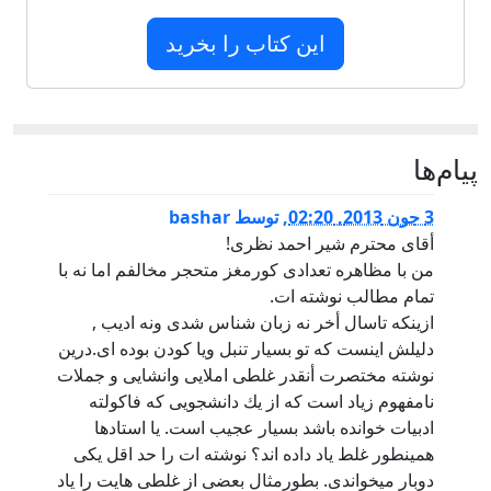
این کتاب را بخرید
پيام‌ها
3 جون 2013, 02:20
,
توسط
bashar
أقاى محترم شير احمد نظرى!
من با مظاهره تعدادى كورمغز متحجر مخالفم اما نه با
تمام مطالب نوشته ات.
ازينكه تاسال أخر نه زبان شناس شدى ونه اديب ,
دليلش اينست كه تو بسيار تنبل ويا كودن بوده اى.درين
نوشته مختصرت أنقدر غلطى املايى وانشايى و جملات
نامفهوم زياد است كه از يك دانشجويى كه فاكولته
ادبيات خوانده باشد بسيار عجيب است. يا استادها
همينطور غلط ياد داده اند؟ نوشته ات را حد اقل يكى
دوبار ميخواندى. بطورمثال بعضى از غلطى هايت را ياد