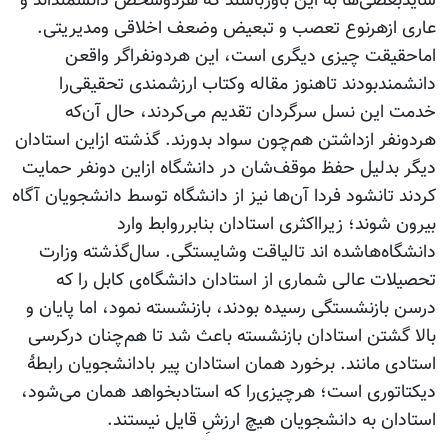
شایدبعضی‌ها به این باورباشند که هردوشخص دانشمنداند و
عاری ازهرنوع تعصب و تبعیض وضعف اخلاقی ومدیریتی.
اماحقیقت چیزی دیگری است، این هردونفراگر واقعن
دانشمندبودند تاهنوز مقاله وکتاب ارزشمندی تحقیقی‌را
خدمت این نسل سرگردان تقدیم می‌کردند، حال آن‌که
هردونفر ازداشتن هم‌چون سواد بدورند. گذشته ازاین استادان
دیگر بدلیل حفظ موقف‌شان در دانشگاه ازاین دونفر حمایت
کردند تانشود فردا آن‌ها نیز از دانشگاه توسط دانشجویان آگاه
بیرون شوند؛ زیرااکثری استادان بنابرروابط وارد
دانشگاه‌هاشده اند تالیاقت وشایستگی. سال‌گذشته‌ وزارت
تحصیلات عالی شماری از استادان دانشگاه‌ی کابل را که
درسن بازنشستگی رسیده بودند، بازنشسته نمود، اما پایان و
بالا گشتن استادان بازنشسته باعث شد تا هم‌چنان درکرسی
استادی مانند. برخورد همان استادان پیر بادانشجویان رابطۀ
دیکتاتوری است؛ هرچیزی‌را که استادبخواهد همان می‌شود،
استادان به دانشجویان هیچ ارزشِ قایل نیستند.