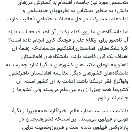
متخصص مورد نياز جامعه، اهتمام به گسترش مرزهاي
دانش؛ به منظور دستيابي به نظريه‏هاي جديدعلمي و
توليدعلم، مشاركت در حل معضلات اجتماعي فعالیت دارند.
اما دانشگاه‌های ما روی کدام یک از آن اهداف فعالیت دارند
آیا تاهنوز برای ارتقاع علم و فرهنگ کاری انجام داده است؟
اگردانشگاه‌های افغانستان‌رانقدکنیم متاسفانه‌که ازهمۀ آن
اهداف یک قرن فاصله دارند، دانشگاه‌های افغانستان
تاهنوزمعیارهای مکتب‌های کشورهای دیگررا ندارد چه رسد به
دانشگاه‌های کشورهای دیگر. مقایسه افغانستان باهرکشور
ولواگراز فقر درتنگنا باشند اهانت به آن کشور است. آن
کشورها همه چیزرا از زره بین علم می‌بینند ولی کشورما از
چشم انداز قوم.
دانشمند، سیاست‌مدار، عالم، خبرنگارما همه‌چیزرا از نگرۀ
قومی و قبیلوی می‌بینند. این‌است‌که کشورهم‌چنان در
پارادوکس قبیلوی مانده است و هرروزوضعیت دراین