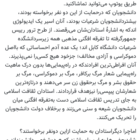
طریق یوتوپ می‌توانید تماشاکنید.
دانشجویان که درحمایت از این دو نفر برخواسته بودند،
بیشتردانشجویان شرعیات بودند، آنان اسیر یک ایدیولوژی
اندکه به اشارۀ استادان‌شان می‌رقصند. از طرح ترور رییس
جمهورگرفته تا تفرقه افگنی مذهبی همه زیرسردانشگده
شرعیات دانشگاه کابل اند؛ یک عده آدم احساساتی که بااصل
دموکراسی و آزادی مخالف؛ جزخود هیچ کسی‌را نمی‌پذیرند.
آنان افراطی‌ترین افرادندکه در راه‌پیمایی‌ها بدون درک ماهیت
راه‌پیمایی شعار مرگ برکافر، مرگ بر دموکراسی، مرگ بر
حقوق بشر و مرگ برحقوق زن سر می‌دهند و درتازه‌ترین
شعارشان پیپسی‌را نیزهدف قراردادند. استادان ثقافت اسلامی
به جای تدریس ثقافت اسلامی دست به‌تفرقه افگنی میان
دانشجویان شیعه و سنی می‌زنند و برخلاف دولت دانشجویان
را تحریک می‌کنند.
اماچرا دیگراستادان به حمایت ازاین دونفر برخواستند؟