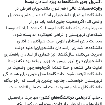
ـ کنترول جدی دانشگاه‌ها به ویژه استادان توسط
وزارت‌تحصیلات عالی؛
هم‌اکنون دانشجویان افراطی در
دانشگاه‌ها بیشتراز دانشجویانی اند که دنبال علم و تحصیل
واقعی اند؛ اگروضعیت چنین ادامه یابد دور از
تصورنخواهدبودکه دانشگاه‌ها توسط یک عده افراد؛که توسط
شبکه‌های تروریستی و افراطی نفوذکرده اند بسته شود.
مدیریت بالای استادان لازمی است هم‌اکنون دراکثری
دانشکده‌ها شماری ازاستادان دانشجویان‌را علیه دولت
تحریک می‌کنند، سال‌گذشته نیز شماری از استادان باهمکاری
دانشجویان طرح ترور رییس جمهوررا ریخته بودندکه توسط
امنیت ملی کشف و خنثا شدند؛ اگرجلوهم‌چون وضعیت در
دانشگاه‌هاگرفته نشود؛ دانشگاه‌ها محل خوبی برای هماهنگی
تروریستان خواهدشد. چنانچه چندین بار است که ازخواب‌گاه‌
دانشگاه کابل مواد منفجره بدست امنیت ملی افتاده است.
ـ جذب کادرعلمی دردانشگاه‌های کشور؛
مهاجرت درتحصیل
افغان‌های مهاجرعاری از فایده نبوده است، کسانی‌که