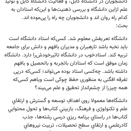
دانشجویان در دانشگاه کابل، و فعالیت دانشگاه کابل و تولید
علم ازاین دانشگاه و بررسی ذهنیت‌ها و این‌که استادان به
کدام راه روان اند و دانشجویان چه راه را پی‌موده اند.
بحث:
دانشگاه تعریفش معلوم شد. کسی‌که استاد دانشگاه است
باید نخبه باشد تارهبران و مدیران بافهم و دانش برای جامعه
تربیه کند. استادخوب در دانشگاه تاثیرخودش‌را دارد. دانشگاه
زمان موفق است که استادان باتجربه و باتحصیل و بافهم
داشته باشد. چه‌کسی استاد بوده می‌تواند؛ کسی‌که درپی
تفرقه افگنی به منظوری حفظ چوکی است ویاهم کسی‌که
همه چیزرا از چشم‌انداز تحقیق و علم می‌بیند؟
دانشگاه‌ها معمولا روی اهدافِ توسعه و گسترش و ارتقاي
علم و تکنولوژی و فرهنگ، بازبيني كتاب‌ها و تحول محتوايي
كتاب‌ها در راستاي برنامه ريزي درسي رشته‌ها، جذب
كادرعلمي و ارتقاي سطح تحصيلات، تربيت نيروهاي