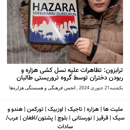
ترابزون: تظاهرات علیه نسل کشی هزاره و
ربودن دختران توسط گروه تروریستی طالبان
يكشنبه21 جنوری 2024
,
انجمن فرهنگی و همبستگی هزاره‌ها
ملیت ها
|
هزاره
|
تاجیک
|
اوزبیک
|
تورکمن
|
هندو و
سیک
|
قرقیز
|
نورستانی
|
بلوچ
|
پشتون/افغان
|
عرب/
سادات