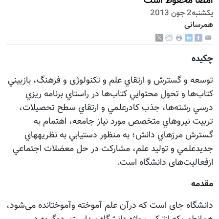
امضا محفوظ است
يكشنبه2 جون 2013
همرسانی
چکیده
توسعه و گسترش و ارتقاي علم و تکنولوژی و فرهنگ، بازبيني
كتاب‌ها و تحول محتوايي كتاب‌ها در راستاي برنامه ريزي
درسي رشته‌ها، جذب كادرعلمي و ارتقاي سطح تحصيلات،
تربيت نيروهاي متخصص مورد نياز جامعه، اهتمام به
گسترش مرزهاي دانش؛ به منظور دستيابي به نظريه‏هاي
جديدعلمي و توليد علم، مشاركت در حل معضلات اجتماعي
ازفعالیت‌های دانشگاه است.
مقدمه
دانشگاه جای است که درآن علم آموخته وآموختانده می‌شود،