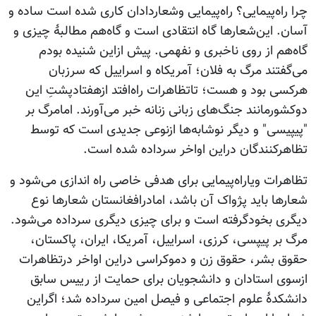
چرا راه‌پیمایی؟ راه‌پیمایی وشعاردادان کاری شده است ساده و
آسان. این‌شعارها گاه انتقادی است و گاه‌هم مطالبۀ چیزی و
گاه‌هم از روی ناخبری و نفهمی. پیش ازاین شنیده بودم
می‌گفتند مرگ به فلان؛ آمریکاه و اسراییل که سرزبان
هرکسی بود و هست؛ تاتظاهرات راه‌افتد ازهفتادپشتِ این
دوکشورمانند جنگ‌های زبانی زنانه خبر می‌آورند. امامرگ بر
"پیپیسی" و دیگر نوشابه‌ها ازنوعی جدیدی است که توسط
تظاهرکنندگان دراین اواخر سرداده شده است.
تظاهرات ویاراه‌پیمایی برای هدفی خاصی راه اندازی می‌شود و
شعارها باید پژواک آن باشد، امادرافغانستان شعارها نوع
دیگری بخودگرفته است و برای چیزی دیگری سرداده می‌شود.
مرگ بر پیپسی، کرزی، اسراییل، آمریکا، ایران، پاکستان،
حقوق بشر، حقوق زن و دموکراسی دراین اواخر درتظاهرات
ازسوی استادان و دانشجویان برای حمایت از رییس سابق
دانشکدۀ علوم اجتماعی و فیصل امین سرداده شد؛ اگراین