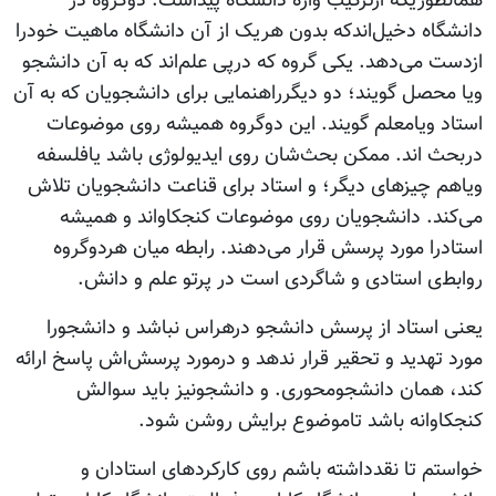
همانطوریکه ازترکیب واژه دانشگاه پیداست. دوگروه در
دانشگاه دخیل‌اندکه بدون هریک از آن دانشگاه ماهیت خودرا
ازدست می‌دهد. یکی گروه که درپی علم‌اند که به آن دانشجو
ویا محصل گویند؛ دو دیگرراهنمایی برای دانشجویان که به آن
استاد ویامعلم گویند. این دوگروه همیشه روی موضوعات
دربحث اند. ممکن بحث‌شان روی ایدیولوژی باشد یافلسفه
ویاهم چیزهای دیگر؛ و استاد برای قناعت دانشجویان تلاش
می‌کند. دانشجویان روی موضوعات کنجکاواند و همیشه
استادرا مورد پرسش‌ قرار می‌دهند. رابطه میان هردوگروه
روابط‌ی استادی و شاگردی است در پرتو علم و دانش.
یعنی استاد از پرسش دانشجو درهراس نباشد و دانشجورا
مورد تهدید و تحقیر قرار ندهد و درمورد پرسش‌اش پاسخ ارائه
کند، همان دانشجومحوری. و دانشجونیز باید سوالش
کنجکاوانه باشد تاموضوع برایش روشن شود.
خواستم تا نقدداشته باشم روی کارکردهای استادان و