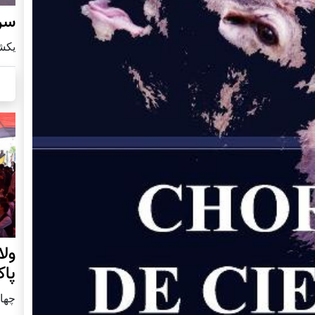
سرز
يكشنبه8 ا
ول
پا
چهار شنب