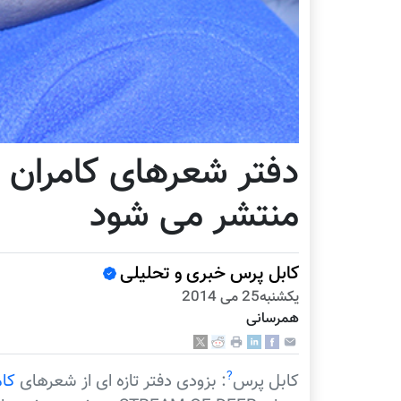
دفتر شعرهای کامران م
منتشر می شود
کابل پرس خبری و تحلیلی
يكشنبه25 می 2014
همرسانی
?
کابل پرس
: بزودی دفتر تازه ای از شعرهای
کام