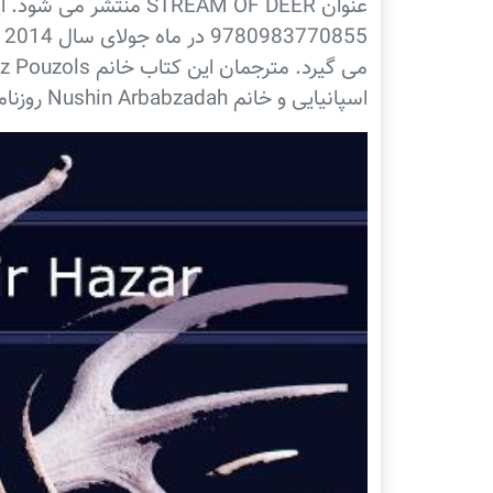
عنوان STREAM OF DEER منت
5
اسپانیایی و خانم Nushin Arbabzadah روزنامه نگار و پژوهشگر می باشند.