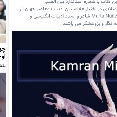
شر می شود. این کتاب با شماره استاندارد بین المللی
978098377085 در ماه جولای سال 2014 میلادی در اختیار علاقمندان ادبیات معاصر جهان قرار
می گیرد. مترجمان این کتاب خانم Marta Núñez Pouzols شاعر و استاد ادبیات انگلیسی و
چهر
او
يكشنبه15 ا