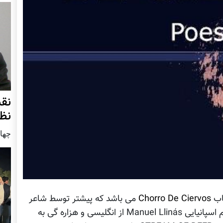
نق
نظ
چهار شنب
Chorro De Ciervos
می باشد که پیشتر توسط شاعر
و مترجم کلمبیایی Rafael Patiño Góez و مترجم اسپانیایی Manuel Llinás از انگلیسی و هزاره گی به