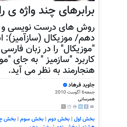
برابرهای چند واژه ی ر
روش های درست نویسی و د
دهم/ موزیکال (سازآمیز): اس
"موزیکال" را در زبان فارسی
کاربرد "سازمیز " به جای "م
هنجارمند به نظر می آید.
جاويد فرهاد
جمعه6 آگوست 2010
همرسانی
بخش اول
|
بخش دوم
|
بخش سوم
|
بخش چه