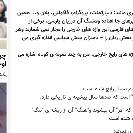
ی مانند: دیپارتمنت، پروگرام، فاکولتی، پلان و... همین
رابرهای جا افتاده وقشنگ آن درزبان پارسی، برخی از
ای فارسی این واژه های خارجی را مجاز نمی شمارند وهر
 بخش زبان را – بامیزان بینش سیاسی اندازه گیری می
چهر
اژه های رایج خارجی، من به چند نمونه ی کوتاه اشاره می
او
يكشنبه15 ا
ام بسیار رایج شده است.
گ" است که صدها سال پیشینه ی تاریخی دارد.
 که "فر" آن پیشوند و"هنگ" آن از ریشه ی "ثنگ"
ته شده است.
 ی نمونه: