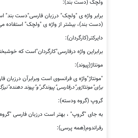
ولچک (دست بند):
برابر واژه ی "ولچک" درزبان فارسی"دست بند" است
(دست بند)، بیشتر از واژه ی "ولچک" استفاده می
دایرکتر(کارگردان):
برابراین واژه درفارسی"کارگردان"است که خوشبخت
مونتاژ(پیوند):
"مونتاژ"واژه ی فرانسوی است وبرابرآن درزبان ف
برای"مونتاژور"درفارسی"پیوندگر"و"پیوند دهنده"نی
گروپ (گروه ودسته):
به جای "گروپ" ، بهتر است درزبان فارسی "گروه"
رفراندوم(همه پرسی):