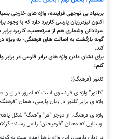
هشتم
|
بخش نهم
|
بخش دهم
بربنیاد بی توجهی فزاینده، واژه های خارجی بسیار
اکنون نیزدرزبان پارسی کاربرد دارد که با وجود ب
سرنادانی وشماری هم از سرتعصب، کاربرد برابر ه
گونه بازگشت به اصالت های فرهنگی- به ویژه در
کند.
برای نشان دادن واژه های برابر فارسی در برابر و
کنم:
کلتور (فرهنگ):
"کلتور" واژه ی فرانسوی است که امروز در زبان ع
واژه ی برابر کلتور در زبان پارسی، همان "فرهن
واژه ی فرهنگ، از دوجز "فر" و"هنگ" شکل یافته
اوستایی که معنای "فرهیختن" را می رساند- گرف
در زبان پارسی، این واژه بارها آمده است به گونه