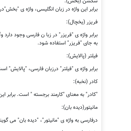
سکشن (بخش):
برابر این واژه در زبان انگلیسی، واژه ی "بخش"د
فریزر (یخچال):
برابر واژه ی "فریزر" در زبا ن فارسی وجود دار
به جای "فریزر" استفاده شود.
فیلتر (پالایش):
برابر واژه ی "فیلتر" درزبان فارسی، "پالایش" اس
کادر (نخبه):
"کادر" به معنای "کارمند برجسته " است. برابر ای
مانیتور(دیده بان):
درفارسی به واژه ی "مانیتور"، "دیده بان" می گوین