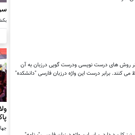
سرز
يكشنبه8 ا
گر روش های درست نویسی ودرست گویی درزبان به آن
فظ می کنند. برابر درست این واژه درزبان فارسی "دانشکده"
ول
پا
چهار شنب
ز کاربرد دارد. برابر این واژه درزبان فارسی،"برنامه"