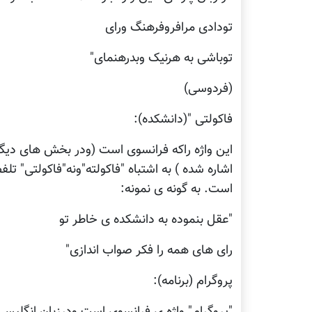
تودادی مرافروفرهنگ ورای
توباشی به هرنیک وبدرهنمای"
(فردوسی)
فاکولتی "(دانشکده):
این واژه راکه فرانسوی است (ودر بخش های دی
اشاره شده ) به اشتباه "فاکولته"ونه"فاکولتی" تل
است. به گونه ی نمونه:
"عقل بنموده به دانشکده ی خاطر تو
رای های همه را فکر صواب اندازی"
پروگرام (برنامه):
"پروگرام" واژه ی فرانسوی است ودرزبان انگلیسی نی