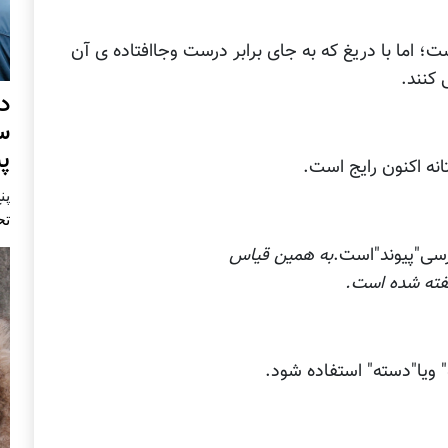
؛ اما با دریغ که به جای برابر درست وجاافتاده ی آن
 کنند.
د
س
پ
انه اکنون رایج است.
پنج 
تح
ارسی"پیوند"است.
به همین قیاس
زگفته شده است.
 ویا"دسته" استفاده شود.