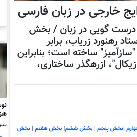
ایج خارجی در زبان فارسی
رست گویی در زبان / بخش
تاد رهنورد زریاب، برابر
 "سازآمیز" ساخته است؛ بنابراین
وزیکال"، ازرهگذر ساختاری،
نوش
هزا
شنبه2 مارچ 
ارم
|
بخش پنجم
|
بخش ششم
|
بخش هفتم
|
بخش