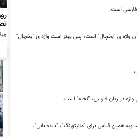
رفارسی است.
روز
تص
چهار شن
د وآن واژه ی "یخچال" است؛ پس بهتر است واژه ی "یخچال"
ت.
ن واژه در زبان فارسی، "نخبه" است.
د وبه همین قیاس برای "مانیتورنگ"، "دیده بانی".