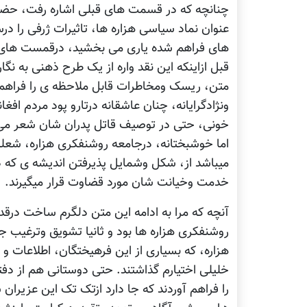
چنانچه که در قسمت های قبلی اشاره رفت، حضو
عنوان نماد سیاسی هزاره ها، تاثیرات ژرفی را درس
های فراهم شده یاری می بخشید، درقمست های قب
قبل ازاینکه این نقد واره از یک طرح ذهنی به ن
متن، ریسک ومخاطرات قابل ملاحظه ی را فراهم خ
ونژادگرایانه، چنان عاشقانه درتارو پود مردم افغ
خونی، حتی در توصیف قاتل پدران شان شعر می 
اما خوشبختانه، درجامعه روشنفکری هزاره، شعل
میباشد از، شکل وشمایل پذیرفتن اندیشه ی که درپ
خدمت وخیانت شان مورد قضاوت قرار میگیرند.
آنچه که مرا به ادامه این متن دلگرم ساخت درقد
روشنفکری هزاره ها بود و ثانیا تشویق وترغیب ج
هزاره، که بسیاری از این فرهیختگان، اطلاعات و م
خلیلی اختیارم گذاشتند. حتی دوستانی هم از دف
را فراهم آوردند که جا دارد ازتک تک این عزیران