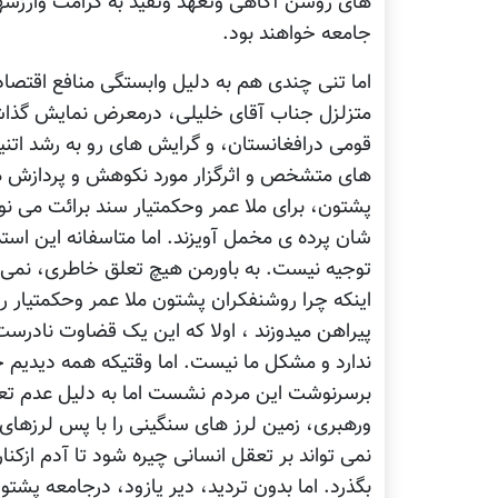
های روشن آگاهی وتعهد وتقید به کرامت وارزشهای
جامعه خواهند بود.
اما تنی چندی هم به دلیل وابستگی منافع اقتصا
متزلزل جناب آقای خلیلی، درمعرض نمایش گذاشت
قومی درافغانستان، و گرایش های رو به رشد اتن
های متشخص و اثرگزار مورد نکوهش و پردازش های 
پشتون، برای ملا عمر وحکمتیار سند برائت می نوی
شان پرده ی مخمل آویزند. اما متاسفانه این استد
توجیه نیست. به باورمن هیچ تعلق خاطری، نمی ت
اینکه چرا روشنفکران پشتون ملا عمر وحکمتیار را
پیراهن میدوزند ، اولا که این یک قضاوت نادرست 
ندارد و مشکل ما نیست. اما وقتیکه همه دیدیم 
برسرنوشت این مردم نشست اما به دلیل عدم تعه
ورهبری، زمین لرز های سنگینی را با پس لرزهای
نمی تواند بر تعقل انسانی چیره شود تا آدم ازکن
بگذرد. اما بدون تردید، دیر یازود، درجامعه پش