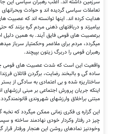
سرزمین داشته اند. اغلب رهبران سیاسی این جا
تعاملات سیاسی گردیده اند و حوادث وبحرانهای 
هدایت کرده اند. اینها توانسته اند که عصبیت ها
بیامیزند و دربافتهای ذهنی مردم گره بزنند که ح
برعصبیت های قومی فایق آیند. به همین دلیل ا
میگردد، مردم برای ملاعمر وحکمتیار سرباز میده
رهبران قومی را دربرگ زیتون بپیچند.
واقعیت این است که شدت عصبیت های قومی چنان 
ساده گی و بالبخند رضایت، برگردن قاتلان فرزند
ساختاریزه شده و بی اعتمادی به سادگی از بستر
اینکه جریان پرورش اجتماعی بر مبنی ارزشهای ا
مبتنی براخلاق وارزشهای شهروندی قانونمندگردد.
این گزاره ی فکری زمانی ممکن میگردد که نخبه گ
چیز در رفتار وکردار خودی نهادمند ساخته و سپس 
وخودنیز نمادهای روشن این هنجار ورفتار قرار 