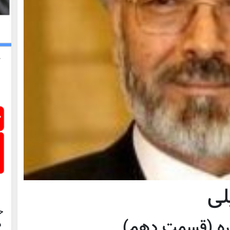
لی
ح
اره (قسمت دهم)
د