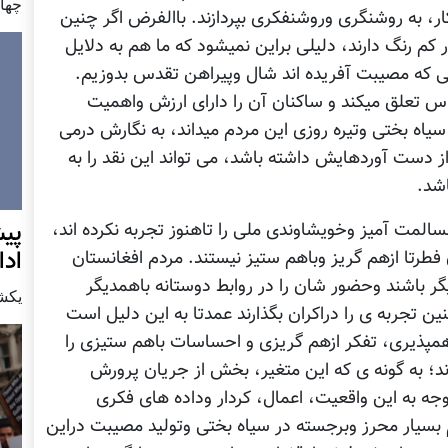
چهار شن
، به روشنگری وروشنفکری بپردازند. باالفرض اگر چنین
 کم رنگ دارند، دلیلی براین نمیشود که ما هم به دلایل
نی که مصیبت آفریده اند شال وپیراهن تقدس بدوزیم.
س تعلق میکند و ساکنان آن را دارای ارزش واهمیت
سیاه بختی وتیره روزی این مردم میداند، به نگارش درمی
از دست آوردهایش داشته باشد، می تواند این نقد را به
شد.
پيش
المت آمیز وخویشاوندی ملی را تاهنوز تجربه نکرده اند،
اد
فطرتا ازهم گریز وباهم ستیز نیستند. مردم افغانستان
ر باشند وحضور شان را در روابط دوستانه باهمدیگر
يكشنبه7 دس
چنین تجربه ی را دراکران بگذارند عمدتا به این دلیل است
همپذیری، تفکر ازهم گریزی و احساسات باهم ستیزی را
اند؛ به گونه ی که این متغیر، بخش از جریان پرورش
جه به این واقعیت، اعمال، کردار وداده های فکری
بسیار محرز وبرجسته در سیاه بختی وتولید مصیبت دراین