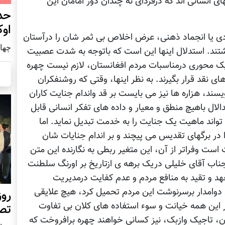
 انسانی اند که درفردای نه چندان دور امامان این
حد
اوک
دی یا انجماد ذهنی، عرض اخلاص بی ثمر شان را درآستان
چهار شنب
ند. استدلال اینها این است که باتوجه به شدت عصبیت
یک محوری درمناسبات مردم افغانستان، لازم نیست چهره
نقد قرار بگیرند. به نظر اینها، وقتی که روشنفکران
سند، هزاره ها نیز می بایست بر قد واندام جنایت کاران
الال باهیچ منطق و معیار و داده های تفکر انسانی قابل
واند ماهیت یک جنایت را به خدمت تبدیل نماید. اما
 در برگهای تقدیس می پیچند و بر اندام جنایات شان
است وفراتر از آن، این متغیر ربطی به نگارنده این متن
جناب آقای خلیلی دریک برهه ی ازتاریخ بر اورنگ سلطنت
د و تقید به منافع مردم و عدم کفایت درمدیریت
 دوامدار برسرنوشت این مردم تحمیل کرد، هیچ علایقی
روز
ار این همه خیانت و سوء استفاده های کلان بی تفاوت
تص
تون، تاجیک وازبک، نیز کسانی خواهند چهره برافروخت که