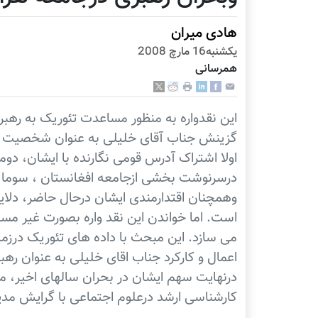
هادی ميران
يكشنبه16 مارچ 2008
همرسانی
این نقدواره به منظور مساعدت تئوریک به رهب
گزینش جناب آقای خلیلی به عنوان شخصیت مو
اولا اشتراک آدرس قومی نگارنده با ایشان، دو
درسرنوشت بخشی ازجامعه افغانستان ، سوما س
وهمچنان اقتدارمندی ایشان درحال حاضر، دلایل
است. اما خواندن این نقد واره بصورت غیر مس
می سازد. این مبحث با داده های تئوریک درزمی
اعمال و کارکرد جناب اقای خلیلی به عنوان ره
درنهایت سهم ایشان در بحران سالهای اخیر، مو
کارشناسی ارشد درعلوم اجتماعی با گرایش مدی