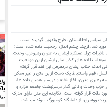
ران سیاسی افغانستان، طرح وتدوین گردیده است.
رد نقد، ازچند چشم انداز، ارجحیت داده شده است:
ما تاثیرات ژرف عملکرد ایشان به عنوان رهبرحزب وحدت،
وء استفاده های کلان مالی ایشان ازاین موقعیت
ی اندکه جناب ایشان درمعرض این نقد قرار گرفته
لسل، فهم واستنباط یک دست ازاین متن را غیر ممکن
نه رهبری مدرن، آغاز یافته و دربستر همین داده ها،
ول
بر حزب وحدت و تاثیر گذار درسرنوشت جامعه هزاره و
پا
رد دقت قرار گرفته است. نگارنده این متن دارای مدرک
چهار شنب
ریت ورهبری، از دانشگاه گوتنبورگ سوئد میباشد.