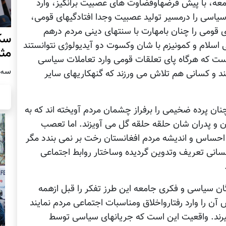
معه، با پیش فرضهاوقضاوت های عصبیت برانگیز، وارد
سیاسی را درمسیر تولید عصبیت وجدا افتادگیهای قومی،
ی قومی را چنان بامهارت با سنتهای دینی مردم درهم
سکو
تی اسلام و کمونیزم با شان وکسوت دو آیدیولوژی نتوانستند
مث
ست که هرگاه پای تعلقات قومی وارد تعاملات سیاسی
سه شنبه
ند و کسانی هم تلاش می ورزند که گنهکاریهای سایر
پرده ضخیمی را برفراز چشمان مردم آویخته اند که به
ان و پدران شان حلقه حلقه گل می آویزند. اما تعصب
 احساس و اندیشه مردم افغانستان رخت بر نمی بندد مگر
نسانی تعریف وتدوین گردیده وساختار روابط اجتماعی
ان سیاسی و فکری جامعه این طرز تفکر را قبل ازهمه
آن را وارد رفتارواخلاق ومناسبات اجتماعی مردم نمایند
گیرند. واقعیت این است که جریانهای سیاسی توسط