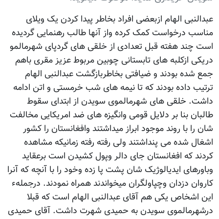
عبدالنبی الهام ازبعضی افراد بخاطر پیدا کردن یک ویلای
مناسب درخواست کمک کرده واز آنها طالب رهنمایی گردیده
است چند هفته قبل تعدادی از خلقی های گردپای شهرمالمو
دریکی ازکلبه های تابستانی چوبین مربوط عزیز مقری باهم
جمع شده بودند و ضیافتی بخاطربازگشت عبدالنبی الهام
ترتیب داده بودند که تا نیمه های شب خرمستی و اتن ادامه
داشت. خلقی های شهرمالموی سویدن از ابتدای سقوط
طالبان بنا بر دلایل قومی وانگیزه های ضد امریکایی مخالفت
شان را با روند موجود ابراز میداشتند وافغانستان را کشور
اشغال شده می پنداشتند ولی رفته رفته زمانیکه مشاهده
کردند که افغانستان جای دالر وپول کشیدن است برعقاید
وباورهای ایدیالوژیک شان پشت پا زده وخود را با آنچه که آنرا
کاروان دزدان وچپاولگران میخواندند همراه نمودند. درجملهء
این اشخاص یکی هم آقای عبدالنبی الهام است که قبلا
درشهرمالموی سویدن به حمیدی شهرت داشت. آقای حمیدی