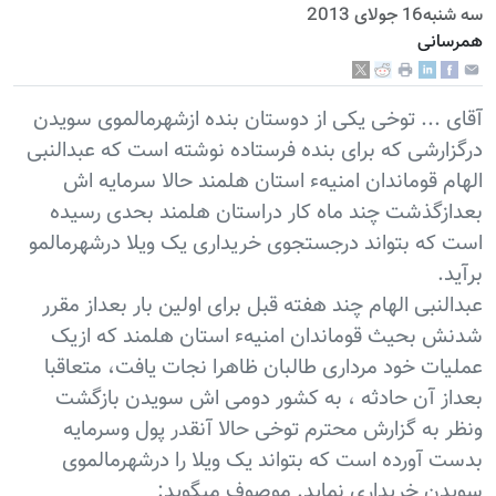
سه شنبه16 جولای 2013
همرسانی
آقای ... توخی یکی از دوستان بنده ازشهرمالموی سویدن
درگزارشی که برای بنده فرستاده نوشته است که عبدالنبی
الهام قوماندان امنیهء استان هلمند حالا سرمایه اش
بعدازگذشت چند ماه کار دراستان هلمند بحدی رسیده
است که بتواند درجستجوی خریداری یک ویلا درشهرمالمو
برآید.
عبدالنبی الهام چند هفته قبل برای اولین بار بعداز مقرر
شدنش بحیث قوماندان امنیهء استان هلمند که ازیک
عملیات خود مرداری طالبان ظاهرا نجات یافت، متعاقبا
بعداز آن حادثه ، به کشور دومی اش سویدن بازگشت
ونظر به گزارش محترم توخی حالا آنقدر پول وسرمایه
بدست آورده است که بتواند یک ویلا را درشهرمالموی
سویدن خریداری نماید. موصوف میگوید: