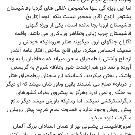
اما این ویژه گی تنها مخصوص خلقی های گردپا وفاشیستان
پشتونی ازنوع آقای غمخور نیست بلکه آنچه ازتاریخ
فاشیستان اروپا بجا مانده است، یکی از ویژه گیهای
فاشیستان چرب زبانی وتظاهر وریاکاری می باشد. واقعه
نگاران جنگهای اروپا میگویند هتلر هرزمانیکه خودش را
ضعیف احساس میکرد، برای قانع ساختن افکار عامه آنقدر
ازصلح وآشتی با طمطراق سخن میراند که مخاطبان را به وجد
آورده و تعدادی هم ازشدت شور وعلاقه شروع به گریستن
واشک ریختن میکردند. کسانیکه آن سخنان پرطمطراق هتلر
را دربارهء صلح می شنیدند یقین وباور شان میشد که او دیگر
به جنگ رو نمی آورد وهرگز به پیشروی بطرف کشورهای
دیگرلشکرکشی نمیکند. اما زمانیکه باورش میشد دیگر مانع
پیش رویش وجود ندارد با قساوت تمام هرچه پیش رویش را
میگرفت نابود میکرد.
امروزفاشیستان پشتونی نیز از همان استادان بزرگ آلمان
هتلری شان در اروپا یادگرفته اند که چگونه چرب زبانی کنند