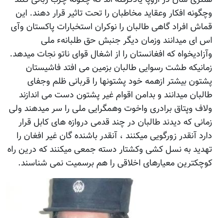
وچگونه افکار وعقاید مخاطبان را تحت تاثیر قرار دهند. این
قماش افراد گاهی طالبان را نوکران استخبارات پاکستان وآی
اس ای میدانند وزمان دیگر جنبش حق طلبانهء ملی
وآزادیخواه که افغانستان را از اشغال قوای ناتو نجات میدهد.
زمانیکه طشت رسوایی طالبان بزمین می افتد فاشیستان
پشتون بیشتر ازهمه خود پشتونها را قربانی ظلم وجفای
طالبان میدانند و بدامن اقوام غیر پشتون دست می اندازند
ولاف وپتاق برادری واخوت وهمگرایی ملی را سر میدهند ولی
زمانی که دیدند طالبان در چند قدمی دروازه های کابل قرار
دارد آنقدر زورگویی میکنند ، آنقدر باشنده گان غیر افغان را
تهدید به نسل کشی وکشتار دسته جمعی میکنند که درین راه
کوچکترین معیارهای اخلاقی را هم برسمیت نمی شناسند.