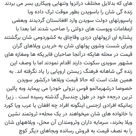
های که بدلایل مختلف درانزوا وتنهایی وبیکاری بسر می بردند
زنده گی شان را باسویدن بطور موقت ترک داده وبا
پاسپورتهای دولت سویدن وارد افغانستان گردیدند وبعضی
ازمقامات وپوست های دولتی را صاحب شدند اما بعدا با
پشتاره ای ازپولهای دزدی وقاچاق به کشوردومی شان برگشتند
وبرای شست وشوی پولهای شان به خریدن ویلاهای گران
قیمت در محله هایکه درآنجا صاحبان فابریکه ها ومغازه های
مشهور سویدی سکونت دارند اقدام نمودند اما با وصف این
زنده گی شاهانه فرهنگ زیستن اروپایی را یاد نگرفته اند. به
همین علت است که حالا قیمت ویلاها درکشور سویدن
خصوصا درشهرمالمو قوس نزولی خودرا می پیماید وبه پائین
ترین درجهء خود در طول چندسال گذشته رسیده است . زیرا
زمانیکه افرادی ازجنس اینگونه افراد چه افغان یا عرب ویا کورد
با خانواده های شان میخواهند در یک محلهء ثروتمند نشین
ویلا بخرند، سرمایه داران وثرومندان آن محل، ویلاههای شان
را به نصف قیمت به فروش رسانده وبجاهای دیگر کوچ