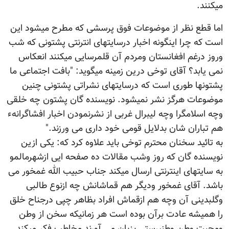
میکنند.
اما قطع نظر از موضوعات فوق پرسشی که مطرح میشود این
است که چرا اینگونه اخبار درسایتهای انترنتی پشتونی که شب
وروز درغم افغانستان ومردم آن قلمرسایی میکنند انعکاس
نمی یابد؟ آقای توخی درین زمینه میگوید: "بافت اجتماعی ما
پشتونها طوری است که درسایتهای نشراتی پشتونی چنین
موضوعات هرگز نشر نمیشود. نویسنده گان پشتون چه خلقی
وچه اسلامگرا وچه لیبرال غربی از نشرنمودن اخبار افشاگرانهء
هم تباران شان بدلایل قومی خود داری می ورزند."
به تائید سخنان محترم توخی باید علاوه کرد که: یکی ازین
نویسنده گان که روز وشب مقالات ده صفحه ایی ازشهرمالمو
به سایتهای اینترنتی ارسال میکند جناب حبیب الله غمخور می
باشد. آقای غمخور ودیگر هم قماشانش چه ازنوع طالبی
وگلبدینی آن وچه هم ازقماش افراد بظاهر چپی درجناح خلق
را همیشه عادت برآن بوده است هر زمانیکه سخن از وطن
ومحبت وطن وطنپرستی بزبان می آورند مخاطب فکر میکند