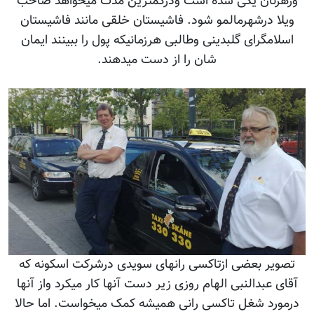
ورهزنان یکی شده است ودرکمترین مدت میخواهد صاحب
ویلا درشهرمالمو شود. فاشیستان خلقی مانند فاشیستان
اسلامگرای گلبدینی وطالبی هرزمانیکه پول را ببینند ایمان
شان را از دست میدهند.
تصویر بعضی ازتاکسی رانهای سویدی درشرکت اسکونه که
آقای عبدالنبی الهام روزی زیر دست آنها کار میکرد واز آنها
درمورد شغل تاکسی رانی همیشه کمک میخواست. اما حالا