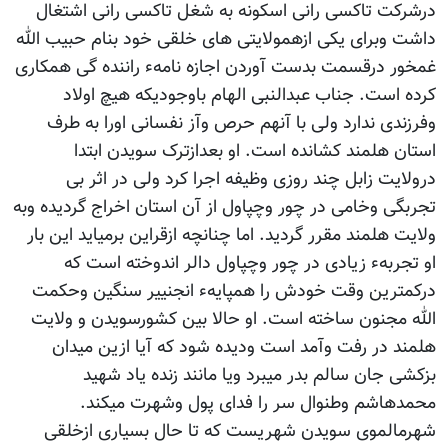
درشرکت تاکسی رانی اسکونه به شغل تاکسی رانی اشتغال
داشت وبرای یکی ازهمولایتی های خلقی خود بنام حبیب الله
غمخور درقسمت بدست آوردن اجازه نامهء راننده گی همکاری
کرده است. جناب عبدالنبی الهام باوجودیکه هیچ اولاد
وفرزندی ندارد ولی با آنهم حرص وآز نفسانی اورا به طرف
استان هلمند کشانده است. او بعدازترک سویدن ابتدا
درولایت زابل چند روزی وظیفه اجرا کرد ولی در اثر بی
تجربگی وخامی در چور وچپاول از آن استان اخراج گردیده وبه
ولایت هلمند مقرر گردید. اما چنانچه ازقراین برمیاید این بار
او تجربهء زیادی در چور وچپاول دالر اندوخته است که
درکمترین وقت خودش را همپایهء انجنییر سنگین وحکمت
الله مجنون ساخته است. او حالا بین کشورسویدن و ولایت
هلمند در رفت وآمد است ودیده شود که آیا ازین میدان
بزکشی جان سالم بدر میبرد ویا مانند زنده یاد شهید
محمدهاشم وطنوال سر را فدای پول وشهرت میکند.
شهرمالموی سویدن شهریست که تا حال بسیاری ازخلقی