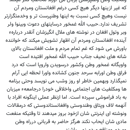
که غیر ازینها دیگر هیچ کسی درغم افغانستان ومردم آن
نیست وهیچ کسی نسبت به اینها وطنپرست تر و وخدمتگزارتر
تشریف ندارد.حبیب الله غمخور درسایتهای دعوت وبینوا ولر
وبر وتول افغان در نوشته های ملال انگیزشان آنقدر دربارهء
آیندهء افغانستان ومردم آن اظهار تشویش میکند که خواننده
باورش می شود که غم تمام مردم و ملت افغانستان بالای
شانه های نحیف جناب حبیب الله غمخور افتیده است
واویگانه غمخور وطن وکشور درسویدن واروپا است که درد
فراق وطن اورابه سرحد جنون کشانده واورا لحظه ایی آرام
نمیگذارد وبهمین خاطر او روز وشب می نویسد وحتی برنامه
ها ومکلفیت های اجتماعی واخلاقی خودرا درجامعهء میزبان
به باد فراموشی سپرده است. اما ازنظر عملی اینگونه افراد با
آنهمه لاف وپتاق وطندوستی وافغانستاندوستی که درمقالات
ونوشته ای اینرنتی شان ازخود بروز میدهند تا وقتیکه منفعت
مادی شان ایحاب نکند هرگز حاضر به قربانی درراه وطن
ومردم ومنافع مردم نمی باشند.