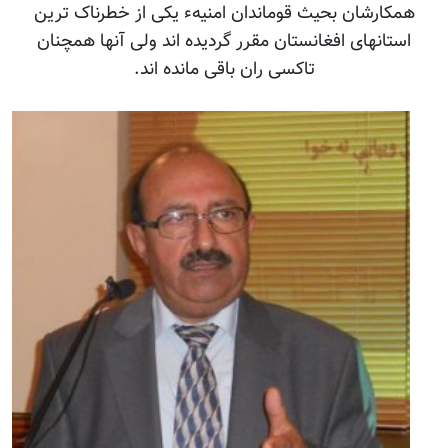
همکارشان بحیث قوماندان امنیهء یکی از خطرناک ترین
استانهای افغانستان مقرر گردیده اند ولی آنها همچنان
تاکسی ران باقی مانده اند.