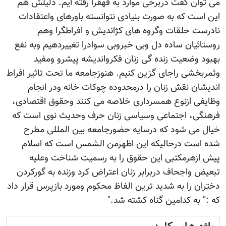
می توان گفت دربرخی موارد به قهقرا رفته ایم. دلیلش هم
این است که به صورت بنیادی نتوانسته باورهای واعتقادات
نادرست حلقات وگروه های کژاندیش و افراطگرا وهم
روستائیان ساده دل وبی خبروبی سوادرا تغییردهیم وبه نفع
بهبود وضعیت زنده گی زنان فکرواندیشه پیشرو ومفید
وثمربخشی راجای گزین کنیم. هنوزجامعه ما تحت تاثیر افراط
اندیشان نقش زنان را درمحدوده چوکات خانه ودر انجام
وظایفی ازنوع همسرداری خلاصه می کنند وحقوق اقتصادی،
فرهنگی، اجتماعی وسیاسی زنان حرف وحدیث نوی است که
خیال می شود که درسایه حضورجامعه بین المللی مطرح
شده است درحالیکه این اظهرمن الشمس است که اسلام
پیش ازهرمکتبی این حقوق را به رسمیت شناخت وعلیه
تبعیض واجحاف دربرابر زنان اعتراض کرد وزنده به گورکردن
دختران را به شدید ترین الفاظ محکوم ومورد بازپرس قرار داد
که :" به کدامین گناه کشته شد."