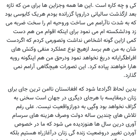
کی و چه کاره است .این ها همه وجزاین ها برای من که تازه
بعد ازگذشت سالیانی دراروپا گزرانده بودم هریک کابوسی بود
که به شدت ناآرامم می ساخت وروحیه ام را سخت ضربه می
زد ودلشکسته ام می نمود برای اینکه اقوام من هم دست
کمی ازاین گونه اشخاص نداشت وتصورمی کردم که اگردست
شان به من هم برسد ازهیچ نوع عملکرد منفی وکنش های
افراطگرایانه دریغ نخواهد نمود ودرحق من هم اینگونه رویه
هارا خواهند پیاده کرد. این تصورات هیچگاهی آرامم نمی
گذارد.
بدین لحاظ اگرادعا شود که افغانستان ناامن ترین جای برای
زنان درمقایسه با هرجای دیگری در جهان است سخنی به
گزاف نخواهد بود وگپی به دورازواقعیت نیست. علی رغم
تلاش های چندین ساله دولت وصرف هزینه های سرسام
آوری درین سال ها هنوزدیده می شود که ما در خصوص
آوردن تغییر دروضعیت زنده گی زنان درآغازراه هستیم بلکه