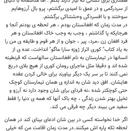
همکاری برای کسانی که نیاز دارند بکنم . اما متاسفانه با دنیای
از سردرگمی و در عمق نا امیدی برگشتم، پرو بال آرزوهایم
سوختند و با افسردگی وحشتناکی برگشتم.
در مدت زمان که افغانستان بودم ، هر لحظه ی بودنم آنجا و
هرجایکه پا گذاشتم ، وجب به وجب خاک افغانستان و هر
فرد افغان زن ،مرد، پیر ، جوان و از هر قوم و طایفه ی من را
به یاد کتاب" کوری اثراز ژوزه سارا ماگو" انداخت، عده ی از
انسانها در تیمارستان به نام افغانستان سالهاست که قرنطینه
شده اند و دقیقا مثل ماجرای رومان کوری از هیچ بلای دریغ
نمی کنند تا بر سر یک دیگر بیاورند برای خالی کردن عقده
هایشان. افق دید شان به اندازه ی همان تیمارستان کوچک
حتی کوچکتر شده ،نه فردای برای شان وجود دارد نه آرزو و
تخیل بهتر شدن زندگی ، چه باک آنها که همه ی دنیا را فقط
سفید می ببیند دیگر چه فرقی می کند.
اگر خدا نخواسته کسی در بین شان ادعای بینای کند در همان
لحظه تکه پاره اش میکنند.در مدت زمان اقامت من که خیلی