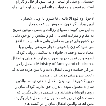
جسمانی و بدنی او است ، و می شود از قُبُل و دُبُر او
استفاده نموده و محتویات مثانه اش را در او خالی نماید
.
لاحول ولا قوة الا بالله ، فاعتبروا یا اولی الابصار .
ازین بیداد ، گر خون به جوش آید عجب مدار .
به این می گویند : منتهای رزالت و پستی . توهین صریح
به مقام و منزلت انسانی . کم و بیشش را تو خود دانی .
در کشورهای غربی به فامیل هایی « نامناسب » اتلاق
می شود که زن یا شوهر ، دچار مریضی روانی و یا
معتاد باشد و فضای خانواده به سلامتی روانی کودک
لطمه وارد نماید ، درین صورت وزارت فامیلی و اطفال
« Ministry of family and children » طفل را در
مراکز حمایت دولتی انتقال داده و تا سن هژده ساله گی
، تحت سرپرستی دولت قرار میدهند .
درین کشورها ، بوسیدن اطفال « حتی توسط والدین
شان » معمول نبوده ، پدران حق ندارند کودک شان را
روی زانویشان بنشانند و یا قسمی در بغل بگیرند که
دست شان در زیر قسمت پایان تنه طفل قرار بگیرد .
بدین لحاظ والدین اطفال شان را در کیسه های