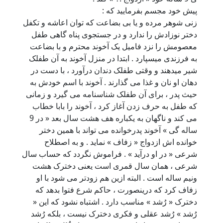
پیش خود مجسم بفرمایید که :
زنی شوهر مرده و یا بی بضاعت که توان اعاشه و تکفل
دختر نوزادش را ندارد و در جستجوی پناه گاهی طفل
معصومش را نزد فامیل یک آخوند محترم و با بضاعت
به فرزندی میسپارد . ابتدا در منزل آخوند به آن طفلک
شیر میدهند و وقتی طفلک دندان درآورد ، با دست در
دهان او نان و غذا می گذارند . آخوند با اسم خودش به
حیث پدر ، برای آن طفلک شناسنامه می گیرد و زمانی
که طفل به حرف زدن آغاز کرد ، آخوند را بابا خطاب
می کند و ناگهان به یکباره هف هشت سال بعد « در 9
ساله گی » آخوند پدرخوانده می تواند با همین دختر
خوانده اش ازدواج « زفاف » نماید . و به اصطلاح
شرعی « در او درآید » . فراموش نگردد که حساب سال
شرعی ، همان سال قمری است یعنی دخترک هشت
ونیم ساله است . البته ازین هم زودتر می شود با او
زفاف کرد که درینصورت ، حاکم شرع فتوا بدهد که
دخترک « رُشد » مناسب دارد . اشتباه نشود که این «
رُشد » رُشد عقلی و فکری دخترک نیست ، بلکه رُشد