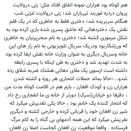
هم کوتاه بود هزاران نمونه اتفاق افتاد مثل: زنی درولایت
پروان دردره غوربند تیرباران شد؛ زنی درولایت غزنی شب
هنگام سربریده شد؛ دختری فقط به خاطری که در یک فلم
نقش یک دختردهاتی که عاشق پسری شده بازی کرده بود به
شکل مرموزی کشته شد؛ دختری به نام سحرپرنیان به خاطری
که ورزشکاربود ودریک سریال تلویزیونی به نام راز های این
خانه وسریال دیگری به عنوان وزارت خانه نقش ایفا کرده بود
به شدت تهدید شد و دختری به ظن اینکه با پسری رابطه
داشته است ازسوی یک ملای دهاتی هشتاد ضربه شلاق زده
شدو...؛حالا بماند حملات انتحاری هر روزه و کشته شدن
هزاران زن و کودک افغان ، بازم هم در اقامت کوتاه مدت من
، دقیقا دو خیابان(سرک) دورتر از خانه ی ما انفجاری رخ داد
که انتحار کننده یک خانم بود ، حالا یکی تقدیرش میکرد که
شیر زن افغان خود را قربانی کرده و خارجی کشته و دیگری
نفرینش میکرد که این همه آدمهای بی گناه را به کام مرگ
فرستاده . واقعا موقعیت زن افغان کجاست اصلا زن افغان