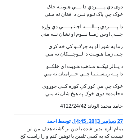
دوی دي پـــــردي دا بـــې هـويتـه خلک
څوک چې پاک نـوم نــن د افغان نه مـني
دا پـــــردي پــالــــه اجـنـبـــــي دي واړه
چـــې اوس زمــا نـــوم او نشان نــه مني
زما په شورا او په جرګــو کې څه کړي
چـې زمـا هـويـت دا لــوچـــکان نه مني
د پــالر نيکــه مـذهب هـويت ای خلکــو
دا پــه ريـښـتـيـا چــې حــراميان نه مني
څوک چې مې کور کې کوره کــي جوړوې
»حامده« دوی څوک په هېڅ شان نه مني
حامد محمد الوتاند 4122/24/42
27 دسامبر 2013, 14:45
,
توسط
احمد
بینام تازه بیدین شده یا دین بر گشته هدف من این
نیست که به کسی تلقین یا توهین کنم و را راست کج