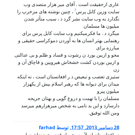
عاری ازحقیقت است . آقای میر هزار متصدی وب
?
سایت وزین کابل پرس
، چنین نوشته های مزخرپ را
نگذارد به وب سایت نشر گرد د ، سبب متأثر شدن
میلیون ها مسلمان
میگرد د . ما فکرمیکنیم وب سایت کابل پرس برای
رهنمایی بهتر انسان ها به آوردن دموکراسی حقیقی و
مبارزه برای
محو و ازبین بورد ن رشوت و فساد و ظلم و بی عدالتی
و ازبین بوردن کشت خشخاش هیرویین و قاچاق آن و
زن
ستیزی تعصب و تبعیض د ر افغانستان است ، نه اینکه
میدان برای دیوانه ها که رهبر اسلام بیش از یکهزار
میلیون پیرو
مسلمان را با تهمت و دروغ گویی و بهتان جریحه
دارسازد و این بد نامی به شخص میرهزارهم میرسد
ومن الله توفیق.
28 دسامبر 2013, 17:57
,
توسط
farhad
در افغانستان اصلآ مسیحی از قدم وجود نداشت این