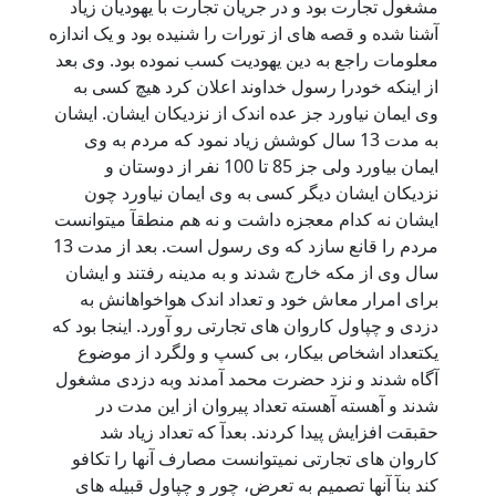
مشغول تجارت بود و در جریان تجارت با یهودیان زیاد
آشنا شده و قصه های از تورات را شنیده بود و یک اندازه
معلومات راجع به دین یهودیت کسب نموده بود. وی بعد
از اینکه خودرا رسول خداوند اعلان کرد هیچ کسی به
وی ایمان نیاورد جز عده اندک از نزدیکان ایشان. ایشان
به مدت 13 سال کوشش زیاد نمود که مردم به وی
ایمان بیاورد ولی جز 85 تا 100 نفر از دوستان و
نزدیکان ایشان دیگر کسی به وی ایمان نیاورد چون
ایشان نه کدام معجزه داشت و نه هم منطقآ میتوانست
مردم را قانع سازد که وی رسول است. بعد از مدت 13
سال وی از مکه خارج شدند و به مدینه رفتند و ایشان
برای امرار معاش خود و تعداد اندک هواخواهانش به
دزدی و چپاول کاروان های تجارتی رو آورد. اینجا بود که
یکتعداد اشخاص بیکار، بی کسپ و ولگرد از موضوع
آگاه شدند و نزد حضرت محمد آمدند وبه دزدی مشغول
شدند و آهسته آهسته تعداد پیروان از این مدت در
حقبقت افزایش پیدا کردند. بعدآ که تعداد زیاد شد
کاروان های تجارتی نمیتوانست مصارف آنها را تکافو
کند بنآ آنها تصمیم به تعرض، چور و چپاول قبیله های