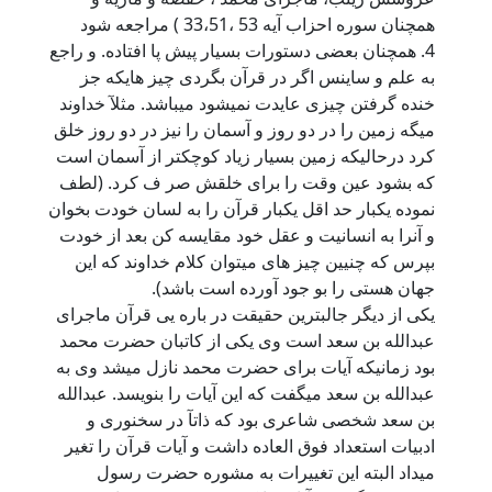
همچنان سوره احزاب آیه 53 ،33،51 ) مراجعه شود
4. همچنان بعضی دستورات بسیار پیش پا افتاده. و راجع
به علم و ساینس اگر در قرآن بگردی چیز هایکه جز
خنده گرفتن چیزی عایدت نمیشود میباشد. مثلآ خداوند
میگه زمین را در دو روز و آسمان را نیز در دو روز خلق
کرد درحالیکه زمین بسیار زیاد کوچکتر از آسمان است
که بشود عین وقت را برای خلقش صر ف کرد. (لطف
نموده یکبار حد اقل یکبار قرآن را به لسان خودت بخوان
و آنرا به انسانیت و عقل خود مقایسه کن بعد از خودت
بپرس که چنیین چیز های میتوان کلام خداوند که این
جهان هستی را بو جود آورده است باشد).
یکی از دیگر جالبترین حقیقت در باره یی قرآن ماجرای
عبدالله بن سعد است وی یکی از کاتبان حضرت محمد
بود زمانیکه آیات برای حضرت محمد نازل میشد وی به
عبدالله بن سعد میگفت که این آیات را بنویسد. عبدالله
بن سعد شخصی شاعری بود که ذاتآ در سخنوری و
ادبیات استعداد فوق العاده داشت و آیات قرآن را تغیر
میداد البته این تغییرات به مشوره حضرت رسول