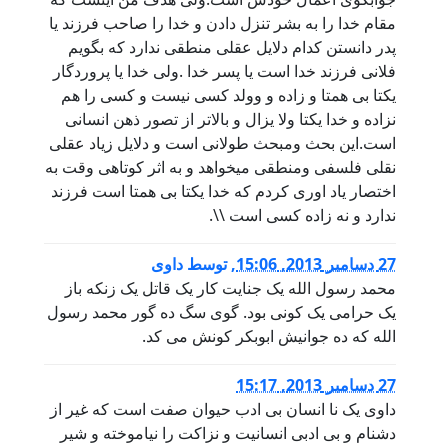
مقام خدا را به بشر تنزل دادن و خدا را صاحب فرزند یا
پدر دانستن کدام دلایل عقلی منطقی ندارد که بگویم
فلانی فرزند خدا است یا پسر خدا .ولی خدا یا پروردگار
یکتا بی همتا و زاده و وولد کسی نیست و کسی را هم
نزاده و خدا یکتا ولا یزال و بالاتر از تصور ذهن انسانی
است.این بحث ومبحث طولانی است و دلایل زیاد عقلی
نقلی فلسفی ومنطقی میخواهد و به اثر کوتاهی وقت به
اختصار یاد اوری کردم که خدا یکتا بی همتا است فرزند
ندارد و نه زاده کسی است \\.
27 دسامبر 2013, 15:06
,
توسط
داوی
محمد رسول الله یک جنایت کار یک قاتل یک زنکه باز
یک حرامی یک کونی بود. گوی سگ ده گور محمد رسول
الله که ده جوانیش ابوبکر کونش می کد.
27 دسامبر 2013, 15:17
داوی یک نا انسان بی ادب حیوان صفت است که غیر از
دشنام و بی ادبی انسانیت و نزاکت را نیاموخته و شیر