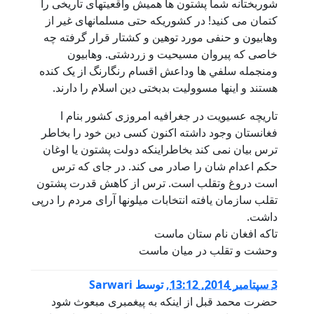
شوربختانه شما پشتون ها هميش واقعيتهاى تاريخى را
کتمان مى کنيد! در کشوريکه حتى مسلمانهاى غير از
وهابيون و حنفى مورد توهين و کشتار قرار گرفته چه
خاصى که پيروان مسيحيت و زردشتى. وهابيون
ومنجمله سلفي ها وداعش اقسام رنگارنگ از يک کنده
هستند و اينها مسووليت بدبختى دين اسلام را دارند.
تاريچه عسيويت در جغرافيه امروزى کشور بنام ا
فغانستان وجود داشته اکنون کسى دين خود را بخاطر
ترس بيان نمى کند بخاطراينکه دولت پشتون يا اوغان
حکم اعدام شان را صادر مى کند. در جاى که ترس
است دروغ وتقلب است. ترس از کاهش قدرت پشتون
تقلب سازمان يافته انتخابات ميلونها آراى مردم را درپى
داشت.
تاکه افغان نام ستان ماست
وحشت و تقلب در ميان ماست
3 سپتامبر 2014, 13:12
,
توسط
Sarwari
حضرت محمد قبل از اینکه به پیغمبری مبعوث شود