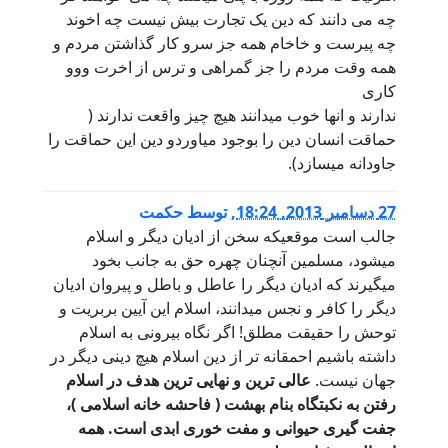
چه می دانند که دین یک تجارت بیش نیست چه اخوند
چه پیرست و خاخام همه جز سرو کار گذاشتن مردم و
همه وقت مردم را جز گمراهی و ترس از اخرت ووو
کاری
ندارند و انها خوب میدانند هیچ چیز واقعت ندارند (
حماقت انسان دین را بوجود میاوردو دین این حماقت را
جاودانه میسازد).
27 دسامبر 2013, 18:24
,
توسط
حکمت
جالب است موقعیکه سخن از ادیان دیگر و اسلام
میشود، مسلمین آنچنان چهره حق به جانب بخود
میگیرند که ادیان دیگر را عاطل و باطل و پیروان ادیان
دیگر را کافر و نجس میدانند، اسلام این آیین بربریت و
توحش را حقیقت مطلق! اگر نگاه بیرونی به اسلام
داشته باشیم احمقانه تر از دین اسلام هیچ دینی دیگر در
جهان نیست.
عالی ترین و نهایی ترین هدف در اسلام
رفتن به نکبتگاه بنام بهشت ( فاحشه خانه اسلامی )،
جفت گیری حیوانی و مفت خوری ابدی است. همه