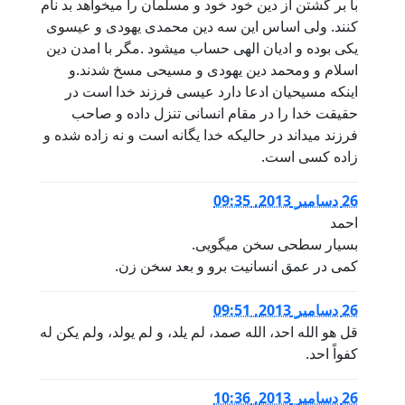
با بر گشتن از دین خود خود و مسلمان را میخواهد بد نام
کنند. ولی اساس این سه دین محمدی یهودی و عیسوی
یکی بوده و ادیان الهی حساب میشود .مگر با امدن دین
اسلام و ومحمد دین یهودی و مسیحی مسخ شدند.و
اینکه مسیحیان ادعا دارد عیسی فرزند خدا است در
حقیقت خدا را در مقام انسانی تنزل داده و صاحب
فرزند میداند در حالیکه خدا یگانه است و نه زاده شده و
زاده کسی است.
26 دسامبر 2013, 09:35
احمد
بسیار سطحی سخن میگویی.
کمی در عمق انسانیت برو و بعد سخن زن.
26 دسامبر 2013, 09:51
قل هو الله احد، الله صمد، لم یلد، و لم یولد، ولم یکن له
کفواً احد.
26 دسامبر 2013, 10:36