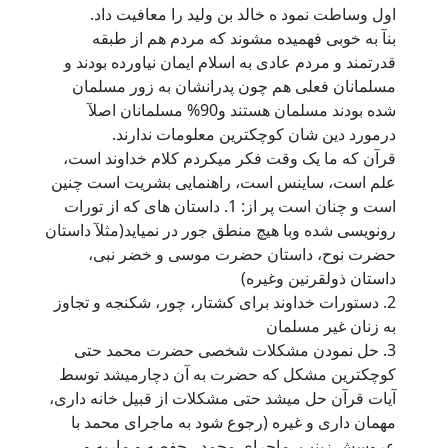
اول وساطت نمود ه خالد بن ولید را معافیت داد.
بنآ به خوبی فهمیده مشوند که مردم هم از طبقه
قدرتمند و مردم عادی به اسلام ایمان نیاورده بودند و
مسلمانان فعلی هم چون پدرانشان به زور مسلمان
شده بودند مسلمان هستند و90% مسلمانان اصلآ
درمورد دین شان کوچکترین معلومات ندارند.
قرآن که ما یک وقت فکر میکردم کلام خداوند است،
علم است، ساینس است، راهنمایی بشریت است چنین
است و چنان است پر از: 1. داستان های که از تورات
رونویسی شده وبا هیچ منطق جور در نمیاید(مثلآ داستان
حضرت نوح، داستان حضرت موسی و خضر نبی،
داستان ذولقرنین وغیره)
2. دستورات خداوند برای کشتار، چور، شکنجه و تجاوز
به زنان غیر مسلمان
3. حل نمودن مشکلات شخصی حضرت محمد حتی
کوچکترین مشکل که حضرت به آن دچارمیشد توسط
آیات قرآن حل میشد حتی مشکلات از قبیل خانه داری،
مهمان داری و غیره (رجوع شود به ماجرای محمد با
عروسش زینب، ماجرای محمد ، حفصه و ماریه و