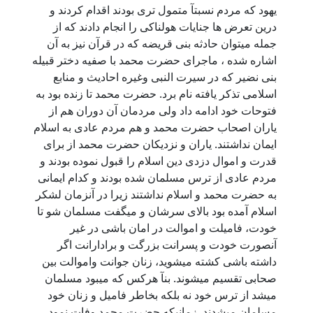
یهود که مردم نسبتآ متمول تری بودند اقدام کردند و
درین تعرض ها جنایات هولناکی را انجام دادند که از
جمله میتوان حادثه بنی قریضه که در قرآن نیز به آن
اشاره شده ، ماجرای حضرت محمد با صفیه دختر قبیله
بنی نضیر که در سیرت النبی وغیره احادیث و منابع
اسلامی تذکر یافته نام برد. حضرت محمد تا زنده بود به
فتوحات خود ادامه داد ولی مردمان آن دوران هم از
یاران اصحاب حضرت محمد و هم مردم عادی به اسلام
ایمان نداشتند. یاران و نزدیکان حضرت محمد از برای
قدرت و اموال دزدی دین اسلام را قبول نموده بودند و
مردم عادی از ترس مسلمان شده بودند و کدام ایمانی
به حضرت محمد و اسلام نداشتند زیرا در آنزمان لشکر
اسلام آمده بود بالای سرشان و میگفت مسلمان شو تا
خودت، فامیلت و اموالت در امان باشی در غیر
آنصورت خودت و پسرانت بزرگت و برادارانت اگر
داشته باشی کشته میشوید، زنان جوانت واموالت بین
صحابی تقسیم میشوند. بنآ هرکس که میبود مسلمان
میشد از ترس خود نه بلکه بخاطر فامیل و زنان خود
مسلمان میشدند. زمانیکه حضرت محمد وفات نمود