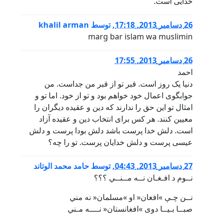
خدایی است.
26 دسامبر 2013, 17:18
,
توسط
khalil arman
marg bar islam wa muslimin
26 دسامبر 2013, 17:55
احمد
دنیا یک روز است. قبر تو از قبر من جداست. من
جوابگوی اعمال خود خواهم بود و تو از خود. اما تو و
امثال تو این حق را ندارند که دین و عقیده دیگران را
معیین کنند. هر کس برای انتخاب دین و عقیده آزاد
است. دلش خدا پرست باشد دلش بودا پرست و دلش
عیسی پرست و دلش خدایان پرست. تو را چه؟
27 دسامبر 2013, 04:43
,
توسط
حامد محمد الوتاند
نــوم د افـغـان نــه مــنــي ؟؟؟
نــن چـې »افغان« او »مسلمان« نه مني
صبــا بـيــا دوی »افغانستان« نــــه مـني