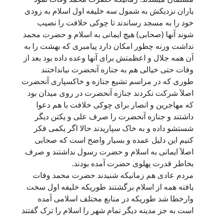
یاران نزدیکش به شمول سه خلیفه اول اسلام به زودی
خود را به مسجد رساندند تا چوکی خلافت را نصیب
شوند آنها (صحابی) هیچ ایمانی به اسلام و حضرت محمد
نداشت ورنه چطور امکان دارد پیامبری که بهشت را به
آن همه جلال و اعظمتش برای آنها وعده داده بود بعد از
وفات حتی خیالی هم به جنازه آنحضرت نیانداختند
طوری که در مراسم تشیع جنازه و خاکسپاری آنحضرت
اصلآ شرکت نکردند جنازه آنحضرت در روی میدان بود
که مهاجرین و انصار برای چوکی خلافت با هم دعوا
داشتند و جنازه آنحضرت را صرف علی و یکتن دیگر
شستشو داده و به خاک سپاریدند حالا اگر یکمی فکر
کنیم این دلیل عمده و بسیار واضح است که صحابی
اصلآ ایمانی به اسلام و حضرت رسول نداشتند و صرف
بخاطر قدرت پهلوی حضرت آمده بودند.
مردم عادی هم زمانیکه شنیدند حضرت محمد وفات
یافته همه از اسلام برگشتند طوریکه خلیفه اول سخت
وارخطا شد طوریکه در منابع مختلف اسلامی آمده
است به جز مدینه دیگر تمام شهر را اسلام را ترک گفتند