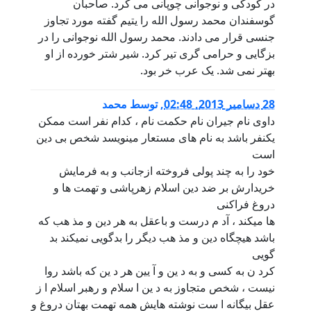
در کودکی و نوجوانی چوپانی می کرد. صاحبان
گوسفندان محمد رسول الله را یتیم گفته مورد تجاوز
جنسی قرار می دادند. محمد رسول الله نوجوانی را در
بزگایی و حرامی گری تیر کرد. شیر شتر خورده از او
بهتر نمی شد. یک عرب خر بود.
28 دسامبر 2013, 02:48
,
توسط
محمد
داوی نام جیران نام حکمت نام ، کدام نفر است ممکن
یکنفر باشد به نام های مستعار مینویسد شخص بی دین
است
خود را به چند پولی فروخته ازجانب و به فرمایش
خریدارش بر ضد دین اسلام زهرپاشی و تهمت ها و
دروغ فراکنی
ها میکند ، آد م درست و باعقل به هر دین و مذ هب که
باشد هیچگاه دین و مذ هب دیگر را بدگویی نمیکند بد
گویی
کرد ن به کسی و به د ین و آ یین هر د ین که باشد روا
نیست ، شخص متجاوز به د ین ا سلام و رهبر اسلام ا ز
عقل بیگانه ا ست نوشته هایش همه تهمت بهتان دروغ و