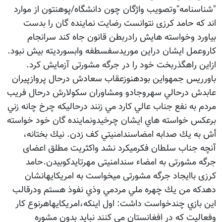
"شناسنامه"وتصويب واژگان چون دانشگاه/پوهنتون از موارد
اند که حامد کرزی نتوانست رضایت نماینده گان را بدست
بیاورد وخواسته هایش رادربطن قانون جاه کند سرانجام
كاروعمل ايشان دراين موريدسفسطفه وابسوردیته بیش نبود.
ازاین راهگذربخت خود را در جرگه مشورتی آزمایش کرد.
باورريس جمهواين بودهنوزعقاب سعادش درحال پروازپيران
عابدش درحالي سهروجادو ومشاوران سكولارش درحال فريب
مردم به نفع جناب عالي كارد مي زنند درحاليكه چرخ چانه زني
برعكس خواسته هاي ايشان چرخيدونماينده گان خود خواسته
أش به يك صدابه امضاسندامنيتي كف زدن. نيك بختانه،
آنچه جناب سلطان فكرميكرد نشد واكثريت مطلق اعضای
جرگه مشورتی به امضاء سندامنیتی مهرتايدكوبيدن.حامد
کرزی باایجاد جرگه مشورتی ميخواست به امريكايهانشان
دهدكه من يك چهره ملي مردمي وذي نفوذ هستم ودرقالب
اين بازي چندخواست داشت: اول اینکه،امریکایهاهرنوع کار
وفعالیت که در افغانستان می کنند نباید بدون مشوره