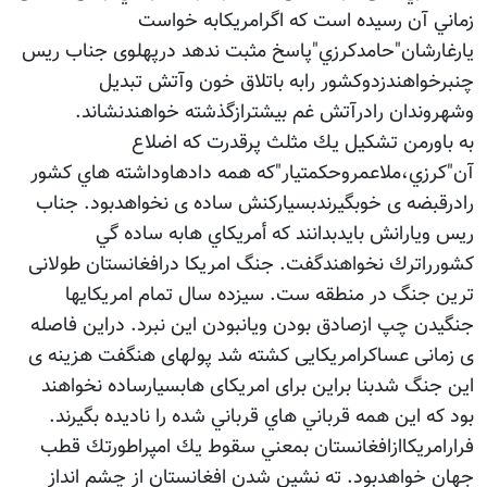
زماني آن رسيده است كه اگرامريكابه خواست
يارغارشان"حامدكرزي"پاسخ مثبت ندهد درپهلوی جناب ريس
چنبرخواهندزدوكشور رابه باتلاق خون وآتش تبدیل
وشهروندان رادرآتش غم بيشترازگذشته خواهندنشاند.
به باورمن تشكيل يك مثلث پرقدرت كه اضلاع
آن"كرزي،ملاعمروحكمتيار"كه همه دادهاوداشته هاي كشور
رادرقبضه ی خوبگيرندبسيارکنش ساده ی نخواهدبود. جناب
ريس ويارانش بايدبدانند كه أمريكاي هابه ساده گي
كشورراترك نخواهندگفت. جنگ امریکا درافغانستان طولانی
ترین جنگ در منطقه ست. سیزده سال تمام امریکایها
جنگیدن چپ ازصادق بودن ويانبودن اين نبرد. دراین فاصله
ی زمانی عساکرامریکایی کشته شد پولهای هنگفت هزينه ی
این جنگ شدبنا براين برای امریکای هابسیارساده نخواهند
بود که اين همه قرباني هاي قرباني شده را ناديده بگيرند.
فرارامريكاازافغانستان بمعني سقوط يك امپراطورتك قطب
جهان خواهدبود. ته نشين شدن افغانستان از چشم انداز