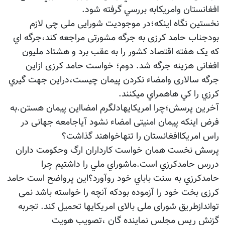
افغانستان وامريكابه بررسي گرفته شود.
نخستین نگاه اينكه؛در موجودیت شورایی ملی چی لازم
بودجناب حامد کرزی به جرگه مشورتی مراجعه کند،جرگه اي
كه یک هفته اقتصاد کشور را به عقب برد و هشتاد ملیون
افغانی هزينه جرگه شد. دوم؛ خواست حامد کرزی ازاین
جرگه سالاری وامضاء نکردن پیمان چیست،دراين جهت گيري
كرزي را كي هاهمراي ميكنند.
آخرین پرسش؛چرا امريكايهادلگرم امضااين پيمان هستن.به
فرض اینکه پیمان امنیتی امضاء نشود آیاجامعه جهانی در
راس امریکاافغانستان را تنهاخواهند گذاشت؟
پرسش نخست همان خواست كارداران ارگ وحكومت داران
دررس حامدكرزي است.ماشوراي ملي را داشتيم چرا
حامدكرزي به سنت باباي خود روآورد؟اين پرواضح است حامد
کرزی بخت خود را آزموده بودکه آنچه را خواسته باشد نمی
تواندازطریق شورای ملی بالای امریکایها تحمیل کند. تجربه
گزنش ریس مجلس نماینده گان ،تصویب هویت