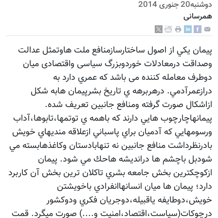
دوشنبه20 جنوری 2014
همرسانی
پيمان يكي از اصول ساختارسازمنافع ملت هاوتمثل عدالت
وصداقت درمعادلات خوردوبزرگ سیاسی واقتصادی میان
دوطرف معامله کننده می باشد كه عمري دارد به
درازعمرآدمي. درهربرهه ي تاريخ بشرپيمان هابه شكل
ازاشكال صورت گرفته ومنافع جانبين تعريف شده.
پيمانهاچارچوب هايي دارند كه باهمه ي توتمها،تابوها،آداب
ورسومهايي كه آدميان براي پاسباني ازعلاقه منديهاي خويش
بادرنظرداشت منافع جانبين نه تنهابادستان وكاغذهابسته مي
شودبل باچشم ها درانديشه هاحك مي شود. پيمان
ازکوچکترين بخش جامعه بشري تاكلان ترين بخش آن كاربرد
دارد؛ پيمان ها ميان انسانهاانفرادي باخويشتن
خويش،دوطايفه ياقبيله،دوجريان فكري ودوكشور
درچوكات(سياست،اقتصاد،امنيت و....) صورت ميگرد. قمت