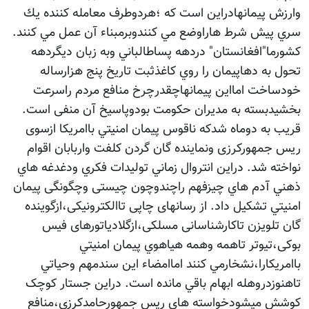
وارزش پيمانهادراين است كه ؛هردوطرف معامله كننده يك
سري پيش شرط هاراوضع مي كنندوبرمبناء آن عمل مي كنند.
كشورما"افغانستان" دردهه پساطالباني وبه زبان ديگردهه
تحول به دهاپيمان را روي كاغذثبت تاريخ پنج هزارساله
خودساخت امااين پيمانهاچقدرچرخ منافع مردم راسرعت
بخشيدبسته به مديران حكومت بودوپاسیخ آن منفی است.
قريب به دوماه شدكه ناقوس پيمان امنيتي باامريكا ازسوی
ریس جمهورکرزی ونماینده گان گردن کلفت واربابان اقوام
نواخته شد. دراين انتروال زماني توليدات فكري ودغدغه هاي
ذهني آدم هاي چيزفهم راچندوچون چیستی وچگونگی پيمان
امنيتي تشكيل داد. از رسانهای چاپی تاالکترونیکی،ازگوینده
گان تلویزن تاکارشناسانی مسلکی،ازگلادیاتورهای فیس
بوکی،تیوتر تاهمه وهمه هياهوي پيمان امنيتي
باامريكارا،نشخارمي كنند اماامضاء اين سندمهم وحياتي
تاهنوزدروهله ابهام باقي مانده است. دراین جستار کوچک
کوشش ميشودخواسته هاي ريس جمهورحامدكرزي،منافع