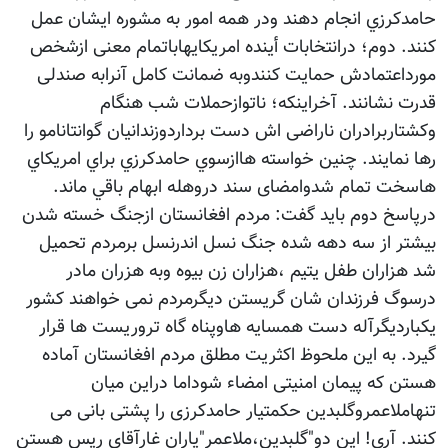
حامدكرزي انجام دهند ودر همه امور به مشوره ايشان عمل
كنند. دوم؛ درانتخابات أينده امریکایهاباتمام معنی ازشخص
مورداعتمادش حمایت کنندوبه ضمانت کامل آنرابه صندلی
قدرت نشانند. آخراينكه؛ ناتوازحملات شب هنگام
وکشتاربرادران ناراضی اش دست برداردوزندانيان گوانتانامو را
رها نمایند. چنين خواسته هاازسوي حامدكرزي براي امريكاي
هاسخت تمام شدوامضای سند دروهله ابهام باقي ماند.
درپاسخ دوم باید گفت: مردم افغانستان ازجنگ خسته شدن
بیشتر از سه دهه شده جنگ نسل اندرنسل برمردم تحمیل
شد هزاران طفل يتيم ،هزاران زن بيوه وبه هزران مادر
درسوگ فرزندان شان گريستن ديگرمردم نمی خواهند کشور
یکباردیگرآله دست همسایه هاوپناه گاه تروریست ها قرار
گیرد. به این ملحوظ اکثریت مطلق مردم افغانستان آماده
هستن که پیمان امنیتی امضاء شوداما دراین میان
تنهاملاعمروگلبدین حکمتیار حامدکرزی را پشتی بانی می
کنند. آري! اين دو"گلبدين،ملاعمر"ياران غارآقاي ريس هستن