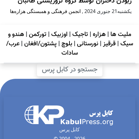
ربودن دختران توسط گروه تروریستی طالبان
يكشنبه21 جنوری 2024
,
انجمن فرهنگی و همبستگی هزاره‌ها
ملیت ها
|
هزاره
|
تاجیک
|
اوزبیک
|
تورکمن
|
هندو و
سیک
|
قرقیز
|
نورستانی
|
بلوچ
|
پشتون/افغان
|
عرب/
سادات
جستجو در کابل پرس
کابل پرس
© 2004 - 2026