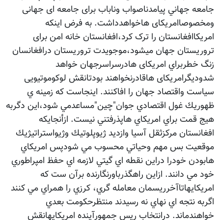
جامعه جهاني پيامدناصواب وناباب برای جامعه ای جهانی
ومخصوصاامریکای هاخواهدداشت. به فرض اینکه
امریکاافغانستان را ترک کرد،افغانستان خانه امن برای
تروریستان جهان میشود،موجویدت تروریستان درافغانسان
زنگ خطربراي امریکای هادرسراسرجهان خواهد
شدودیگرامریکای هاقادرنخواهند بودتانقش لوکوموتیویی
سیاست واقتصاد جهان را افاکنند. اينجاست كه زمينه ي
ظهوريك غول اقتصادي جوان"چين"مساعدمي شود،اين دگربه
هيج قمت براي امريكاي هاپذرفتني نيست. ازأنجايكه
افغانستان مركزثقل آسيا وازديد ژيوپلوتيك وژيواستراتيژيك
موقعيت بس مهم وحياتي محسوب مي شودپس امريكاي
هابودن خودرا دراين نقطه اي گيتي لازمه اي حفظ امپراطوري
خود مي دانند. ازاين راهگذرباورنگارنده برآن ست که
امريكايهاتاآخرريسمان معامله گري، كرزي را همراي مي كنند
اگربه نتجه اي نهاي نه رسيدند منتظرحكومت بعدي
خواهندماند. درانتخاب ريس جمهورآينده امريكايهانقش