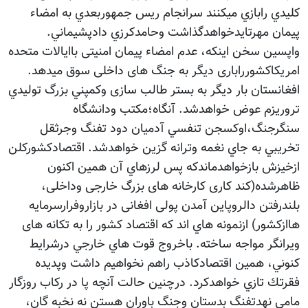
كليدي رابازي ميكنند سرانجام ريس جمهوربعدي به امضاء
پيمان مهرتايدخواهدگذاشت وحامدكرزي دادپشيماني.
واپسين سخن اينكه، عدم امضاء پیمان امنیتی باایالات متحده
امریکاکشورراباری دیگر به جنگ های داخلی سوق میدهد.
افغانستان بار دیگر به بستر طالب سازی وكمپني بزرگ توليدي
تروريزم عوض خواهدشد. آنگاه؛مكتب ودانشگاه
سنگرجنگ،اوكسجن تنفسي آدميان دود تفنگ وجرثقل
تخريبي به جاي نغمه وترانه گزين خواهدشد. اقتصادكشوركلن
ازخيزش بازخواهدماندكه پس لرزهاي آن همین اکنون
ظاهرشده(کند کاری کارخانه های بزرگ خارجی وداخلی،
بلندرفتن دالروپاین آمدن پولی افغانی در بازاروفرارسرمايه
هاازكشور) ازنمونه هاي اند که اقتصاد کشور را به تکانه های
ویرانگر مواجه ساخته. باخروج قوت هاي خارجي درشرايط
كنوني، همين اقتصادكاذب راهم نخواهيم داشت وپديده
فقرتك تازي خواهدكرد. درچنين حالت آنچه پا در ركاب روزگار
مامي نهدتفنگ بدستان وجنگ باوران هستن نه نخبه گان،