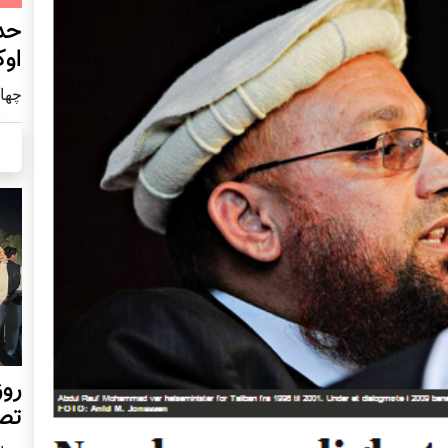
حد
اوک
چهار شنب
روز
تص