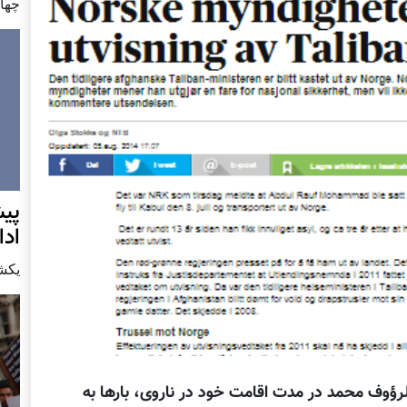
چهار شن
پيش
اد
يكشنبه7 دس
الرؤوف محمد در مدت اقامت خود در ناروی، بارها به