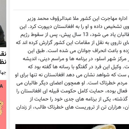
 اداره مهاجرت این کشور ملا عبدالرؤوف محمد وزیر
ی تشخیص داده و او را به افغانستان دیپورت کرد. این
فرد که از او به عنوان وزیر صحت رژيم قبیله ای طالبان یاد می شود، 13 سال پیش، پس از سقوط رژيم
ای ناروی به نقل از مقامات این کشور گزارش کرده اند که
 زده و باعث انحراف جوانان می شده است. طبق این
نق
مرکز شهر اسلو، در برنامه ها و مراسم دینی، اندیشه
نظ
. وکیل این فرد در گفتگو با رسانه ها گفته بود که
چهار شنب
 ست که شواهد نشان می دهد افغانستان نه تنها برای او
ی مردم خطرناک است. او همچون اعضای دیگر طالبان می
ان فعال بوده، حمایت کامل حکومت قبیله ای افغانستان را
شته باشد. رژيم حامد کرزی در 13 سال گذشته، یکی از برنامه های جدی خود را حمایت از
لبان، هزاران تن از تروریست های خطرناک طالب، از زندان