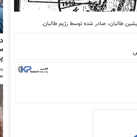
یشین طالبان، صادر شده توسط رژيم طالبان.
د
س
ش
پ
پنج 
تح