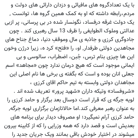
با یک تعدادگروه های مافیائی و دزدان دارائی های دولت و
مردم،رابطه داشته که او به کمک همین گروه ها، توانست ,
یک دولت غرقه درفساد، نگونسار شده در بی پرسانی، پر ازبی
عدالتی وملوک الطوایفی را ظرف 13 سال رهبری کند . چون
جادوگری کرزی و جاذبه ی مال وموقفِ دنیا، دماغ جناح های
مجاهدین دولتی طرفدار, او، را «فتح» کرد ه، زیرا درژن وخون
این ها چیزی بنام ترس، جُبن، اضطراب، سالوسی و بی
ایمانی موجود است که هیچ درمان ندارد چون «مجاهد» اسم
جعلی انان بوده و است که بگفته ی برخی ها نام اصلی این
مجاهدان دولتی وابسته به تیم حاکم اقای کرزی ،
«شروفساد» وتیکه داران «شهید پرور» تعریف شده اند .
لویه جرگه ی که قرار است دوسال بعد برگزار و حامد کرزی را
به عنوان رهبر معرفی کند.اما حالاتازمان برگزاری لویه جرگه,
حامد کرزی آرام نمیگیرد؛ او مصروف دیدار برای برنامه های
بعدیش است و قصد دارد که همه وزرایی را که از کابینه بیرون
میشوند در اختیار خودش باقی بمانند ویک جریان جدید را