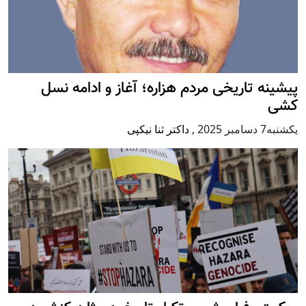
پيشينه تاريخی مردم هزاره؛ آغاز و ادامه نسل
کشی
يكشنبه7 دسامبر 2025
,
داکتر ثنا نیکپی