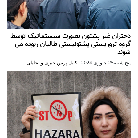
دختران غیر پشتون بصورت سیستماتیک توسط
گروه تروریستی پشتونیستی طالبان ربوده می
شوند
پنج شنبه25 جنوری 2024
,
کابل پرس خبری و تحلیلی