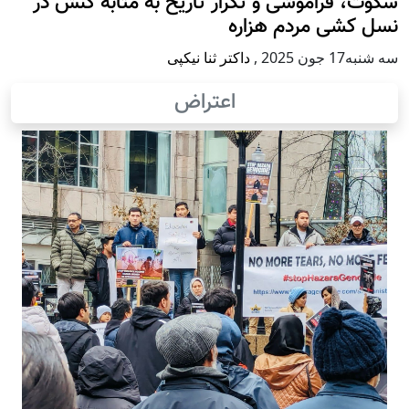
سکوت، فراموشی و تکرار تاريخ به مثابه کنش در
نسل کشی مردم هزاره
سه شنبه17 جون 2025
,
داکتر ثنا نیکپی
اعتراض