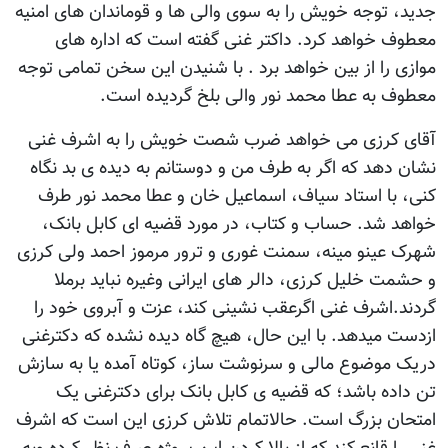
جدید، توجه خویش را به سوی والی ها و قوماندان های امنیه
معطوف خواهد کرد. داکتر غنی گفته است که اداره های
موازی را از بین خواهد برد . با شنیدن این سخن تمامی توجه
معطوف به عطا محمد نور والی بلخ گردیده است.
آقای کرزی می خواهد ضرب شصت خویش را به اشرف غنی
نشان دهد که اگر به طرف من و دوستانم به دیده ی بد نگاه
کنی، با استاد سیاف، اسماعیل خان و عطا محمد نور طرف
خواهد شد. حساب و کتاب، در مورد قضیه ای کابل بانک،
شهرک عینو مینه، سمنت غوری و ترور مرموز احمد ولی کرزی
و حشمت خلیل کرزی، دالر های ایرانی وغیره نباید برملا
گردند.اشرف غنی اگرعقب نشینی کند، عزت و آبروی خود را
ازدست میدهد. با این حال، هیچ گاه دیده نشده که دکترغنی
دریک موضوع مالی و سرنوشت ساز، کوتاه آمده یا به سازش
تن داده باشد؛ که قضیه ی کابل بانک برای دکترغنی یک
امتحان بزرگ است. حالاتمام تلاش کرزی این است که اشرف