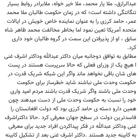
عبدالرازق، ملا يار محمد، ملا خير خواه، ملابرادر روابط بسیار
تنگاتنگی داشته است؛ که در زمان حکومت طالبان ملا محمد
عمر، حامد کرزی را به عنوان نماینده خاص خویش در ایالات
متحده آمریکا تعین نمود اما بخاطر مخالفت محمد ظاهر شاه
سابق ، او از پذیرفتن این سمت در گروه طالبان خود داری
کرد.
مطابق به توافق دوجانبه میان داکتر عبدالله وداکتر اشرف غنی
ا هیچ یک از وزرای فعلی که حالا سرپرست هستند در پست
های شان باقی نخواهد ماند واگر این شبکه شریک قدرت در
حکومت وحدت ملی نباشند شاید خطرساز برای حکومت
وحدت ملی باشند واگر شریک قدرت باشند مردم امید واری
خود را نسبت به حکومت وحدت ملی از دست میدهند چون
همین دارو دسته ی حامد کرزی بود که دولت افغانستان را
فاسدترین دولت در سطح جهان معرفی کرد .حالا داکتراشرف
غنی وداکتر عبدالله در فکر پیداکردن افراد جدید برای معرفی
به کابینه جدید هستند .داکتر اشرف غنی بعد از تشکیل کابینه