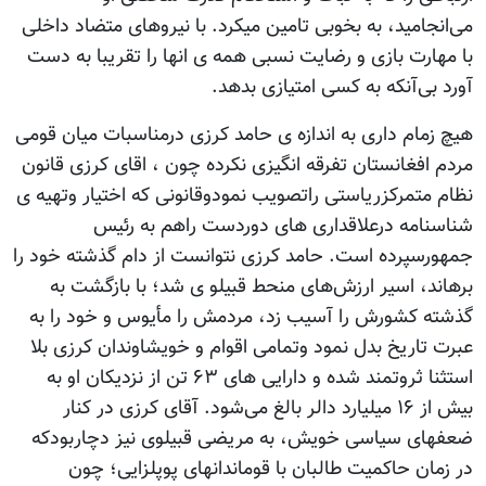
می‌انجامید، به بخوبی تامین میکرد. با نیروهای متضاد داخلی
با مهارت بازی و رضایت نسبی همه ی انها را تقریبا به دست
آورد بی‌آنکه به کسی امتیازی بدهد.
هیچ زمام داری به اندازه ی حامد کرزی درمناسبات میان قومی
مردم افغانستان تفرقه انگیزی نکرده چون ، اقای کرزی قانون
نظام متمرکزریاستی راتصویب نمودوقانونی که اختیار وتهیه ی
شناسنامه درعلاقداری های دوردست راهم به رئیس
جمهورسپرده است. حامد کرزی نتوانست از دام گذشته خود را
برهاند، اسیر ارزش‌های منحط قبیلو ی شد؛ با بازگشت به
گذشته کشورش را آسیب زد، مردمش را مأیوس و خود را به
عبرت تاریخ بدل نمود وتمامی اقوام و خویشاوندان کرزی بلا
استثنا ثروتمند شده و دارایی های ۶۳ تن از نزدیکان او به
بیش از ۱۶ میلیارد دالر بالغ می‌شود. آقای کرزی در کنار
ضعفهای سیاسی خویش، به مریضی قبیلوی نیز دچاربودکه
در زمان حاکمیت طالبان با قوماندانهای پوپلزایی؛ چون