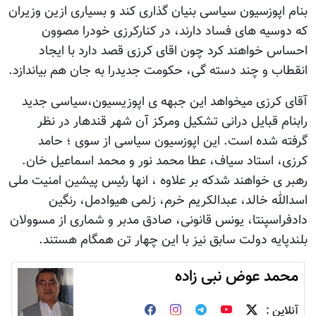
بنام اپوزسیون سیاسی بنیان گذاری کند و بسیاری ازین وزیران
که دوسیه های فساد دارند، در کنارکرزی خودرا مصوون
احساس خواهند کرد چون اقای کرزی قصد دارد با ایجاد
انقطاب و چند دسته گی، حکومت جدیدرا به جان هم بیاندازد.
آقای کرزی میخواهد این جبهه ی اپوزیسیون،سیاسی جدید
رابنام قبایل درانی تشکیل ومرکز آن شهر قندهار در نظر
گرفته شده است. این اپوزسیون سیاسی از سوی ؛ حامد
کرزی، استاد سیاف، عطا محمد نور و محمد اسماعیل خان.
رهبر ی خواهند شدکه بر علاوه ، انها رئیس پیشین امنیت ملی
اسدالله خالد، عبدالکریم خرم، زلمی هیوادمل، رنگین
دادفراسپنتا، یونس قانونی، صادق مدبر و شماری از مسوولان
بلندپایه دولت سابق نیز با این چهار تن همگام هستند.
محمد عوض نبی زاده
آنلاین :