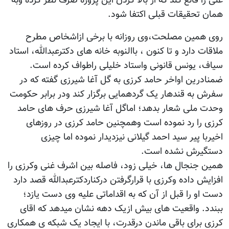
غنی را قانع کند که از بالا کردن این پروژه صرف نظر کرده وبه
همان تحقیقات قبلی اکتفا شود.
روی همین مصلحت،وی روزانه با برخی ازاشخاص مطرح
ملاقات دارد و تا کنون ، باالنوبه خانه های دکترعبدالله، استاد
سیاف، یونس قانونی واستاد خلیلی راطواف کرده است.
ضمنادرین اواخر حامد کرزی به گل آغا شیرزی گفته که در
سفرش به قندهار یک گردهمایی برگزار کند ودر برابر حکومت
وحدت ملی شعار بدهد؛ اماگل آغا شیرزی حرف های حامد
کرزی را رد نموده است وهمچنین حامد کرزی در روزهای
اخیربا پیر سید احمد گیلانی نیزدیدار نموده اما چیزی
دستگیرش نشده است.
همین جنجال ها، خیلی زود، فاصله بین اشرف غنی وکرزی را
افزایش داده وکرزی با قرارگرفتن درکناردکترعبدالله قصد دارد
دست او را قبل از آن که به اقداماتی علیه وی دست یازد؛
ببندد. واقعیت های بیش ازیک دهه نشان میدهد که اقای
کرزی برای باقی ماندن درقدرت، با ایجاد یک شبکه ی همکاری