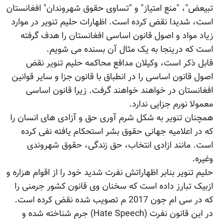
تبیعض"، "منع امتیاز" و "تساوی حقوق شهروندان" افغانستان
است، شدیدا نقض کرده است. اظهارات حلیم تنویر در موارد
زیاد مواد و اصول قانون اساسی افغانستان را هدف گرفته
است که درینجا به یک مثال آن بسنده می شویم.
قابل ذکر است، وکیلان مدافع محاکمه حلیم تنویر نقض
اصول قانون اساسی را در انطباق با قانون جزا و سایر قوانین
افغانستان در خواهند خواهند گرفت. زیرا قانون اساسی
معمولا نورم جزایی ندارد.
همچنان تنویر به شکل شرم آوری حق و آزادی های انسان را
که در اعلامیه جهانی حقوق بشر استحکام یافته نفی کرده
است. مانند ازادی انتخاب، حق زندگی، حقوق شهروندی
وغیره.
حلیم تنویر بنابر اظهاراتش نفرت شدید خود را از اقوام هزاره و
ازبیک تبارز داده است که سخنان وی قانون کشور جرمنی را
که در سی ام جون 2017 م تصویب شده نقض کرده است.
در این قانون نفرت (Hate Speech) جرم شناخته شده و