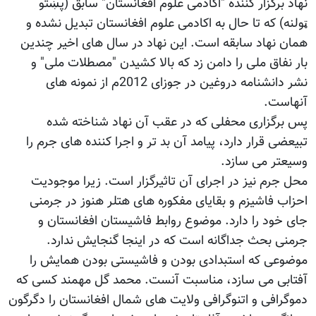
نهاد برگزار کننده "اکادمی علوم افغانستان" سابق (پښتو
ټولنه) که تا حال به اکادمی علوم افغانستان تبدیل نشده و
همان نهاد سابقه است. این نهاد در سال های اخیر چندین
بار نفاق ملی را دامن زد که بالا کشیدن "مصطلات ملی" و
نشر دانشنامه دروغین در جوزای 2012م از نمونه های
آنهاست.
پس برگزاری محفلی که در عقب آن نهاد شناخته شده
تبیعضی قرار دارد، پیامد آن بد تر و اجرا کننده های جرم را
وسیعتر می سازد.
محل جرم نیز در اجرای آن تاثیرگزار است. زیرا موجودیت
احزاب فاشیزم و بقایای مفکوره های هتلر هنوز در جرمنی
جای خود را دارد. موضوع روابط فاشیستان افغانستان و
جرمنی بحث جداگانه است که در اینجا گنجایش ندارد.
موضوعی که استبدادی بودن و فاشیستی بودن همایش را
آفتابی می سازد، مناسبت آنست. محمد گل مهمند کسی که
دموگرافی و اتنوگرافی ولایت های شمال افغانستان را دگرگون