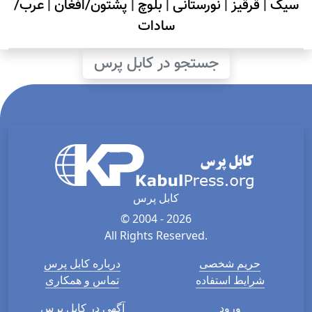
سیک
|
قرقیز
|
نورستانی
|
بلوچ
|
پشتون/افغان
|
عرب/
سادات
جستجو در کابل پرس
کابل پرس
© 2004 - 2026
All Rights Reserved.
حریم شخصی
درباره کابل پرس
شرایط استفاده
تماس و همکاری
ورود
آگهی در کابل پرس