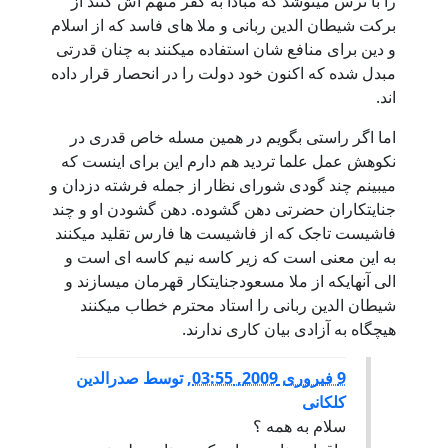
را با ترس مینوشد که مبادا به کفر متهم اش کنند از
برکت شیطان الدین ربانی و ملا های فاسد که از اسلام
و دین برای منافع شان استفاده میکنند به چنان قدرتی
مبدل شده که اکنون خود دولت را در انحصار قرار داده
اند.
اما اگر راستی بگویم در همین مسله خاص قدری در
نکوهش عمل علما تردید هم دارم این برای اینست که
میبینم چند گودی شورای نظار از جمله فرشته دزدان و
جنایتکاران حضرتی دهن گشوده. دهن گشودن او و چند
فاشیست تاجک که از فاشیست ها فارس تقلید میکنند
به این معنی است که زیر کاسه نیم کاسه ای است و
الی آنهایکه از ملا مسعودجنایتکار قهرمان میسازند و
شیطان الدین ربانی را استاد محترم خطاب میکنند
هیچگاه به آزادی بیان کاری ندارند.
9 فبروری 2009, 03:55
,
توسط
صدرالدین
کلکانی
سلام به همه ؟