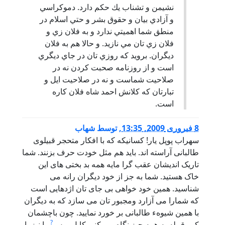
نشيمن و تشناب يك حكم دارد. دموكراسي
و آزادي بيان و حقوق بشر و حتي اسلام در
منطق شما اهميتي ندارد و به فلان زي و
فلان زي تان مي نازيد. و حالا هم به فلان
ديگران. برويد كه روزي تان در جاي ديگري
است و از روزنامه صحبت كردن نه در
صلاحيت شماست و نه در صلاحيت ايل و
تبارتان كه كلانش احمد شاه فلان كاره
است.
8 فبروری 2009, 13:35
,
توسط
شهاب
سهراب پوپل یار! کسانیکه که با افکار متحجر قبیلوی
طالبانی آراسته اند. باید هم مثل خودت حرف بزنند. شما
تاریک اندیشان عقب گرا مایه همه بد بختی های این
خاک هستید. شما به جز از خود دیگران رانه می
شناسید. همین خود خواهی بی جای تان اژدهایی است
که شمارا می آزارد ومجبور تان می سازد که به دیگران
با همین شیوهء طالبانی بر خورد نمایید. چون باچشمان
?
کور قبیله به همه چیز نگاه می کنی کابل پرس
را نیز با