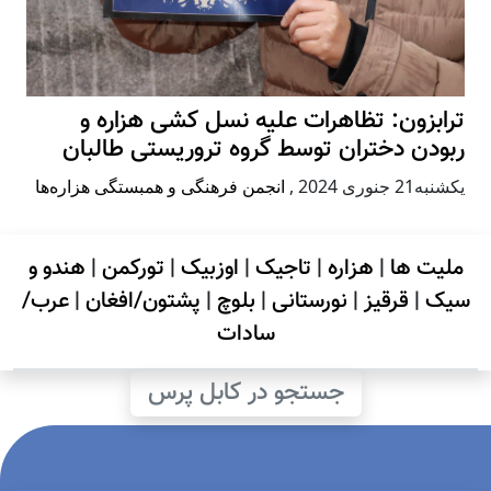
ترابزون: تظاهرات علیه نسل کشی هزاره و
ربودن دختران توسط گروه تروریستی طالبان
يكشنبه21 جنوری 2024
,
انجمن فرهنگی و همبستگی هزاره‌ها
ملیت ها
|
هزاره
|
تاجیک
|
اوزبیک
|
تورکمن
|
هندو و
سیک
|
قرقیز
|
نورستانی
|
بلوچ
|
پشتون/افغان
|
عرب/
سادات
جستجو در کابل پرس