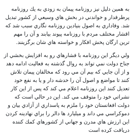
به همين دليل نيز روزنامه پيمان به زودي به يك روزنامه
پرطرفدار و خواندني در بخش هاي وسيعي از كشور تبديل
شد. وفاداري به اصول بنيادين روزنامه نگاري سبب شد كه
اقشار مختلف مردم با روزنامه پيوند بيابند و آن را مهم
ترين ارگان پخش افكار و خواسته هاي شان برگزينند.
ولي ديگر اين روزنامه با فشارهاي رو به افزايش بخشي از
جناح دولت نمي تواند به روال گذشته به فعاليت ادامه دهد
و از آن جايي كه بيم آن مي رود كه مخالفان پيمان تلاش
كنند تا مواضع و اصول آن را خدشه دار و يا به نفع خود
تعديل كنند اين روزنامه اعلام مي كند كه پس از اين كار
نشراتي خود را متوقف مي كند. اين در حالي است كه
دولت افغانستان خود را ملزم به پاسداري از آزادي بيان و
دموكراسي مي داند و ميليارد ها دالر را براي نهادينه كردن
اين ارزش هاي مدرن و جهاني از كشورهاي كمك كننده
دريافت كرده است