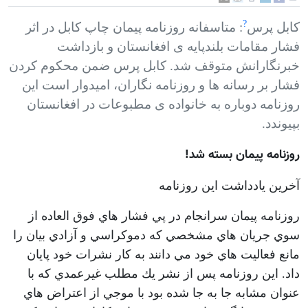
?
کابل پرس
: متاسفانه روزنامه پيمان چاپ کابل در اثر
فشار مقامات بلندپایه ی افغانستان و بازداشت
خبرنگارانش متوقف شد. کابل پرس ضمن محکوم کردن
فشار بر رسانه ها و روزنامه نگاران، اميدوار است اين
روزنامه دوباره به خانواده ی مطبوعات در افغانستان
بپيوندد.
روزنامه پيمان بسته شد!
آخرين يادداشت اين روزنامه
روزنامه پيمان سرانجام در پي فشار هاي فوق العاده از
سوي جريان هاي مشخصي كه دموكراسي و آزادي بيان را
مانع فعاليت هاي خود مي دانند به كار نشرات خود پايان
داد. اين روزنامه پس از نشر يك مطلب غيرعمدي كه با
عنوان مشابه جا به جا شده بود با موجي از اعتراض هاي