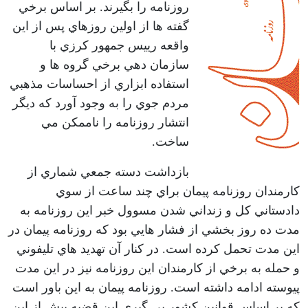
روزنامه را بگيرند. بر اساس برخي
گفته ها از اولين روزهاي پس از اين
واقعه رييس جمهور كرزي با
سازمان دهي برخي گروه ها و
استفاده ابزاري از احساسات مذهبي
مردم جوي را به وجود آورد كه ديگر
انتشار روزنامه را ناممكن مي
ساخت.
بازداشت دسته جمعي شماري از
كارمندان روزنامه پيمان براي چند ساعت از سوي
دادستاني كل و زنداني شدن مسوول خبر اين روزنامه به
مدت ده روز بخشي از فشار هايي بود كه روزنامه پيمان در
اين مدت تحمل كرده است. در كنار آن تهديد هاي تليفوني
و حمله به برخي از كارمندان اين روزنامه نيز در اين مدت
پيوسته ادامه داشته است. روزنامه پيمان به اين باور است
كه بر اساس قوانين كشور پي گيري اين قضيه پيش از اين