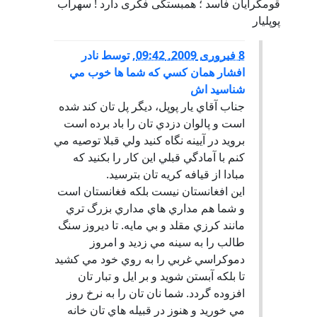
قومگرايان فاسد ؛ همبستگی فکری دارد ! سهراب
پوپليار
8 فبروری 2009, 09:42
,
توسط
نادر
افشار همان كسي كه شما ها خوب مي
شناسيد اش
جناب آقاي يار پوپل، ديگر پل تان كند شده
است و پالوان دزدي تان را باد برده است
برويد در آيينه نگاه كنيد ولي قبلا توصيه مي
كنم با آمادگي قبلي اين كار را بكنيد كه
مبادا از قيافه كريه تان بترسيد.
اين افغانستان نيست بلكه فغانستان است
و شما هم مداري هاي مداري بزرگ تري
مانند كرزي مقلد و بي مايه. تا ديروز سنگ
طالب را به سينه مي زديد و امروز
دموكراسي غربي را به روي خود مي كشيد
تا بلكه آبستن شويد و بر ايل و تبار تان
افزوده گردد. شما نان تان را به نرخ روز
مي خوريد و هنوز در قبيله هاي تان خانه