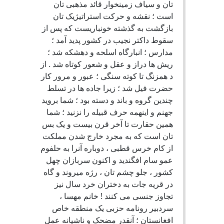
تان و سياف زمينخوار قائد مذهبی تان
است ؛ نقشه و حرکت استراتيژيک تان
بازگشت به گذشته خونباريست که پس از
سقوط داکتر نجيب در کشور پديد آمد ؛
مدارس ؛ انبارگاه اسلحه و دهشکه شد ؛
ريش ها دراز و عقل و شعور کوتاه شد . از
د همزنگ تا کوته سنگی ؛ عبور و مرور کار
حضرت فيل شد ؛ زيرا جاده ها در تسلط
چندين گروه و باند و دسته بود ؛ شما برويد
جهنم و اينهمه حرف قبيله را نزنيد ؛ شما
همين حقارت تا آخر قرن بيست و يک بس
تان است که به مجرد خارج شدن مملکت
از کام خرس قطبی ، دوباره آنرا به حلفوم
عمو سام افگنديد و اکنون سربازان چهل
کشور ، جلو چشم تان ، رژه ميروند و گاه
در قريه جات به دختران خرد سال نيز
تجاوز جنسی می کنند ! خانم مهسا ،
سردبير رونامه حزبی يک منطقه خاص
افغانستان ؛ آنقدر مضحک و ناشيانه عمل