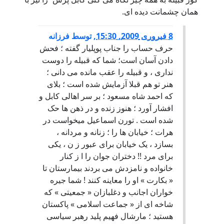
همان چشمانت دیده ای.
8 فبروری 2009, 15:30
,
توسط
فرزانه
حرف حساب را جناب پوپليار گفته ؛ فحش
دادن آسان است؛ شما که قبيله را دوست
نداری ، و قبيله را عقب مانده می دانی ؛
هنر تو هم قبلا آزمايش شده است ؛ بلای
که احمد شاه مسعود ؛ بر سر اهالی کابل و
افشار آورد ؛ هنوز زنده و در ذهن ها حک
شده است . تورن اسماعيل ميخواست در
هرات ؛ خيابان ها را ؛ زنانه و مردانه ،
بسازد ، يک خيابان برای عبور ز ن ، يکی
برای مرد !! دختران جوان را ا ز کنار
خانواده و نامزدش می بردند بيمارستان تا
« بکارت » او را معاينه کنند ! شما جيره
خواران اجانب و دغلبازان « جمعيتی » که
شاخه ای از « جماعت اسلامی » پاکستان
هستيد ؛ مارشال فهيم پليد رهبر سياسی