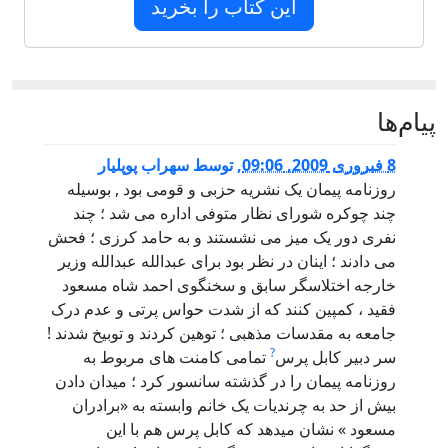
این کتاب را بخرید
پيام‌ها
8 فبروری 2009, 09:06
,
توسط
سهراب پوپليار
روزنامه پيمان يک نشريه حزبی و قومی بود , بوسيله
چند چوکره شورای نظار متوفی اداره می شد ؛ چند
نفری دور يک ميز می نشستند و به حامد کرزی ؛ فحش
می دادند ؛ اينان در نظر بود برای عبدالله عبدالله وزير
خارجه اختلاسگر سابق و سخنگوی احمد شاه مسعود
فقيد ، کمپين کنند که از شدت حواس پرتی و عدم درک
جامعه به مقدسات مذهبی ؛ توهين کردند و توبيخ شدند !
?
سر دبير کابل پرس
تمامی کامنت های مربوط به
روزنامه پيمان را در گذشته سانسور کرد ؛ ميدان دادن
بيش از حد به چرنديات يک خانم وابسته به «برادران
مسعود » نشان ميدهد که کابل پرس هم با اين