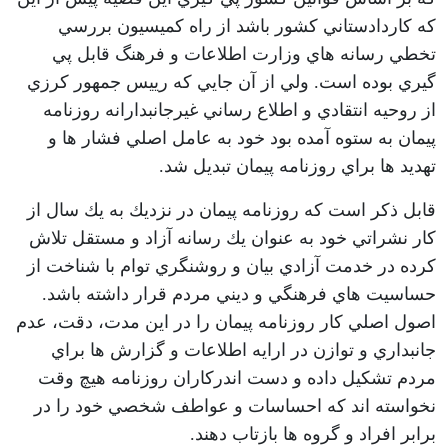
كه كاردادستاني كشور باشد از راه كميسيون بررسي
تخطي رسانه هاي وزارت اطلاعات و فرهنگ قابل پي
گيري بوده است. ولي از آن جايي كه رييس جمهور كرزي
از روحيه انتقادي و اطلاع رساني غيرجانبدارانه روزنامه
پيمان به ستوه آمده بود خود به عامل اصلي فشار ها و
تهديد ها براي روزنامه پيمان تبديل شد.
قابل ذكر است كه روزنامه پيمان در نزديك به يك سال از
كار نشراتي خود به عنوان يك رسانه آزاد و مستقل تلاش
كرده در خدمت آزادي بيان و روشنگري توام با شناخت از
حساسيت هاي فرهنگي و ديني مردم قرار داشته باشد.
اصول اصلي كار روزنامه پيمان را در اين مدت، دقت، عدم
جانبداري و توازن در ارايه اطلاعات و گزارش ها براي
مردم تشكيل داده و دست اندركاران روزنامه هيچ وقت
نخواسته اند كه احساسات و عواطف شخصي خود را در
برابر افراد و گروه ها بازتاب دهند.