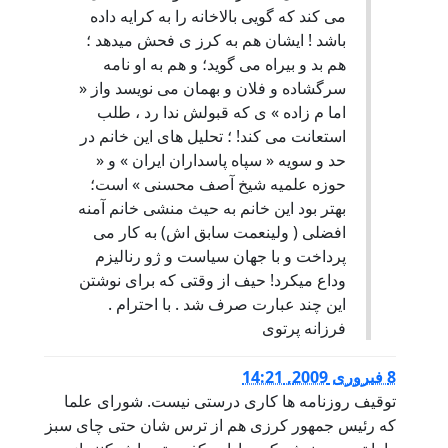
می کند که گويی بالاخانه را به کرايه داده
باشد ! ايشان هم به کرز ی فحش ميدهد ؛
هم بد و بيراه می گويد؛ و هم به او نامه
سرگشاده و فلان و بهمان می نويسد واز «
اما م زاده » ی که قبولش ندا رد ، طلب
استعانت می کند! ؛ تحليل های اين خانم در
حد و سويه « سپاه پاسداران ايران » و «
حوزه علميه شيخ آصف محسنی » است؛
بهتر بود اين خانم به حيث منشی خانم آمنه
افضلی ( ولينعمت سابق اش) به کار می
پرداخت و با جهان سياست و ژو رناليزم
وداع ميکرد! حيف از وقتی که برای نوشتن
اين چند عبارت صرف شد . با احترام .
فرزانه پرتوی
8 فبروری 2009, 14:21
توقیف روزنامه ها کاری درستی نیست. شورای علما
که رئیس جمهور کرزی هم از ترس شان حتی چای سبز