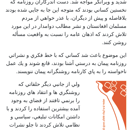
شديد و ويرانگر مواجه شد. دست اندركاران روزنامه كه
نخستين كساني بودند كه متوجه اين جا به جايي شده بودند
بلافاصله و پيش از ديگران، با عذر خواهي از مردم
مسلمان افغانستان و نشر مطالب دوامدار در اين مورد
تلاش كردند كه اذهان عامه را نسبت به واقعيت مسأله
روشن كنند.
اين موضوع باعث شد كساني كه با خط فكري و نشراتي
روزنامه پيمان به درستي آشنا بودند، قانع شوند و يك عمل
ناخواسته را به پاي كارنامه روشنگرانه پيمان ننويسند.
ولي از جانبي ديگر حلقاتي كه
روشنگري ها و انتقاد هاي روزنامه
را برنمي تافتند از فضاي به وجود
آمده بيشترين استفاده را كردند و با
داشتن امكانات تبليغي، سياسي و
نظامي تلاش كردند تا جلو نشرات