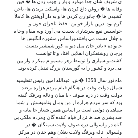
ی شریف شان جدا میکرد و بازار چوب زدن ها � قین
وفانه ها � روغن داغ کردن ها- واسکت بریدن ها- ناخن
کشیدن ها � چانواری کردن ها و به دار آویختن ها کاملآ
گرم بود. درین بازار خونین - فقط تاجران خون و
جواسیس نفع سرشاری بدست می آورد وبه مقام وجا ه
و جلال دست می یافتند.براساس مشوره انگلیس ها
خانواده ء نادر خان مثل دیوانه کور شمشیر بدست
برجان روشنفکران انقلابی افتاد و تا توانست
کشت.وبسیاری را توسط زهر مسمو م میکر د واز بین
می برد و کشور را به گورستان بزرگ تبدیل کرده بود..
ماه ثور سال 1358 �ش. عبدالله امین رئیس تنظیمیه
شمال دولت وقت در هنگام قیام مردم هزاره برضد
دولت وقت در دره صوف - با میان و تاله وبرفک گفته
بود که سر مردم هزاره از من ومال وناموسش از شما
سپاهیان دولتی است بر اساس همین شعار خا ینانه و
ضد بشری صد ها تن از قیام کننده گان ومردم ملکی بی
گناه در ولسوالی دره صوف ولایت سمنگان � در
ولسوالی تاله وبرفگ ولایت بغلان وهم چنان در مرکز