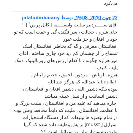
می‌کرد
22 جون 2010, 19:08
,
توسط
jalaludinbaiany
?
اقای ســـــردبير سايت وابســــته [ کابل پرس
] !!
جای شرم ، خجالت ، سرافگنده گی و خفت است که تو
خود را افغان و جز ملت غيور
افغانستان معرفی و گه گه بخاطر افغانستان اشک
تمساح را از چشمان کم ديد خود جاری ساخته ، اقای
مير هزاره چگونه ، با کدام ارزش های ژورناليتيک ادمک
پليد ، کثيف ،
هرزه ، اوباش ، مزدور ، احمق ، خصم را بنام [
abdullah] عبدالله که هرگز عبد الله
نبوده بلکه دشمن الله ، دشمن افغان و افغانستان ،
دشمن انسانيت و از نسل خبيثه ميباشد
اجازه ميدهيد که عليه مردم افغانستان ، مليت بزرگ و
با عظمت افغانستان ، مليت که دايمأ محافظ وطن بوده
در تمام تبصره ها تبليغات که از دستگاه استخبارات
اسرايل [ musst] برايش وظيفه داده شده که گويا
مليت پشتون از تبار بن اسرائيل است ؟؟