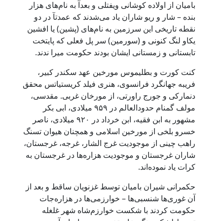
بامیان از اولاده کوشانی ویفتلی و بعدآ به نام‌های هزار
بنده – شار و ریو شاران یاد می‌شدند که عمدتآ در دو
نقطه تاریخی این سرزمین به نام‌های (پشین) یا افشین
یکاو لنگ کنونی و (سورمین) سر پل فعلی که پایتخت
تابستانی و زمستانی ایشان بودند حکومت میرا ندند.
کنت کورت و بطلیموس مورخین عهد سکندر کبیر،
فریبه جهانگرد فرانسوی، هنری فیلد کریستیاتس محقق
دنمارکی و جورج راورتی، از مورخان غربی. مقدسی،
مولف گمنام حدودالعالم در ۹۵۹ میلادی، ابی بکر
مشهور به ابن فقیه، ابن خرداد در ۹۲۰ میلادی، ناصر
خسرو بلخی از مورخین اسلامی و همچنان هیوان تسنگ
راهب چینی از موجودیت غرج الشار، غرجه، غرجستان،
شاران غرجستان و موجودیت هزاره‌ها در غرجستان به
کرات یاد نموده‌اند.
حکمرانی شیران بامیان توسط غزنویان ساقط و بعد از
آن غوری‌ها شنسبی‌ها – خوارزمی‌ها در هزاره‌جات
حکومت کردند با شکست خوارزم‌شاه شهر غلغله