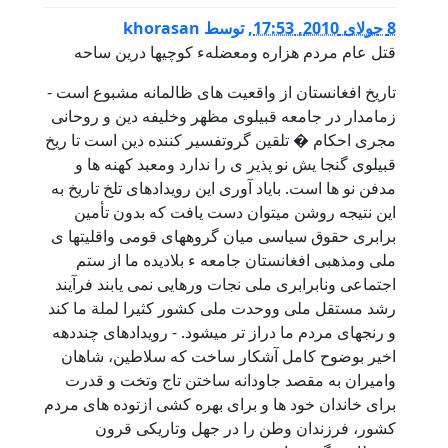
8 جولای 2010, 17:53
,
توسط
khorasan
قتل عام مردم هزاره ومعضلهء کوچیها درین ساحه
تاریخ افغانستان از واقعیت های ظالمانه مشبوع است -
زمامدار در جامعه قبیلوی مظهر وخلیفه دین و روحانی
مجری احکام � تلقین گروتفسیر کننده دین است تا ریخ
قبیلوی گنجا یش نو پذیر ی را ندارد ومعبد کهنه ها و
مدفن نو ها است. بایاد آوری این رویدادهای تلخ تاریخ به
این نتیجه روشن میتوان دست یافت که بدون تأمین
برابری حقوق سیاسی میان گروههای قومی واقلیتها ی
ملی ومذهبی افغانستان جامعه ء بلادیده ما از ستم
اجتماعی ونابرابری ملی نجات ورهایی نمی یابند فرآیند
رشد مستقل ملی ووحدت ملی کشور کثیرا لملة ما کند
و رنجهای مردم ما دراز تر میشود. - رویدادهای چنددهه
اخیر بوضوح کامل آشکار ساخت که سلاطین، شاهان
وامیران به مقصد جاودانه ساختن تاج وتخت و قدرت
برای خاندان خود ها و برای بهره کشی ازتوده های مردم
کشور، فرزندان وطن را در جهل وتاریکی قرون