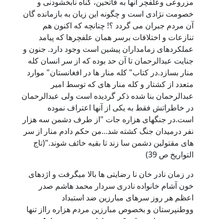
مزروعی وعلفچر آنها به فاتحين، گناه نابخشودنی و
خصومت نژادی است و چگونه اين زيان به بازمانده گان
آن مردم جبران می گردد ؟! چنانچه که اکنون هم
تنازعات و اختلافات برسر همان علفچرها که پيامد
عملکردهای زمامداران پيشين است وجود دارد. جنون و
جنایت عبدالرحمان تا آن حد بوده که از سر انسان کله
منار بسازد.در کتاب" کله منار ها در افغانستان" موارد
متعدد از کشتار و کله منار های که توسط امیر
عبدالرحمان بنا شده ذکر گردیده است ولی عبدالرحمان
در خاطراتش فقط به یکی از آنها اعتراف نموده
است.در جنگهای هزاره جات "از طرف دشمن سه هزار
نفر درمیدان جنگ کشته شد...من حکم دادم منار از سر
های مقتولین دشمن سا زند تا بقیه خائف شوند."(تاج
التواریخ ص 39)
در زمان نادر خان نا رضایتی ها بالا میگرفت و اژدهای
خون آشام خانواده نادری سردار محمد هاشم صدر
اعظم هر روز سرهای مبارزین ضد استبداد
ووطنپرستان و بخصوص مبارزین مردم هزاره رااز تنها