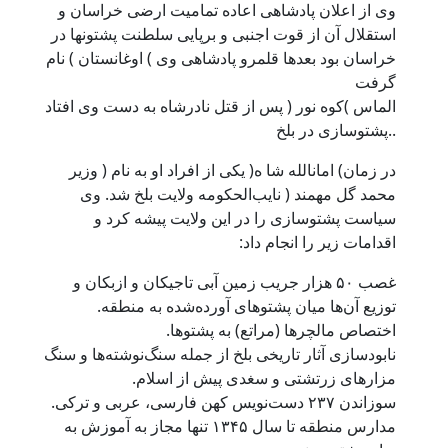
وی از اعلان پادشاهی اعاده تمامیت ارضی خراسان و
استقلال آن از قوت اجنبی و برپایی سلطنت پشتونها در
خراسان بود بعدها قلمرو پادشاهی وی ) اوغانستان ) نام
گرفت
الماس )کوه نور ( پس از قتل نادرشاه به دست وی افتاد
..پشتوسازی در بلخ
در زمان) امانالله شا ه( یکی از افراد او به نام ( وزیر
محمد گل مهمند ( نایب‌الحکومه ولایت بلخ شد. وی
سیاست پشتوسازی را در این ولایت پیشه کرد و
اقدامات زیر را انجام داد:
غصب ۵۰ هزار جریب زمین آبی تاجیکان و ازبکان و
توزیع آن‌ها میان پشتوهای آورده‌شده به منطقه.
اختصاص مالچرها (مراتع) به پشتوها.
نابودسازی آثار تاریخی بلخ از جمله سنگ‌نوشته‌ها و سنگ
مزارهای زرتشتی و سغدی پیش از اسلام.
سوزاندن ۲۳۷ دست‌نویس کهن فارسی، عربی و ترکی.
مدارس منطقه تا سال ۱۳۴۵ تنها مجاز به آموزش به