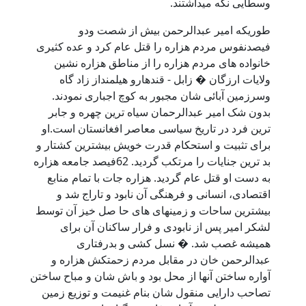
وسطایی نگه میداشتند.
طوریکه امیر عبدالرحمن بیش از شصت ودو
فیصدنفوس مردم هزاره را قتل عام کرد و عده کثیری
خانواده های مردم هزاره را از مناطق هزاره نشین
ولایات ارزگان � زابل - قندهارو هیلمنداز زاد گاه
وسرزمین آبائی شان مجبور به کوچ اجباری نمودند.
بدون شک امیر عبدالرحمان سیاه ترین چهره و جابر
ترین فرد در تاریخ سیاسی معاصر افغانستان است.او
برای تثبیت و استحکام قدرت خویش بیشترین کشتار و
بد ترین جنایات را مرتکب گردید. 62فیصد جامعه هزاره
به دست او قتل عام گردید. هزاره جات با تمام منابع
اقتصادی، انسانی و فرهنگی آن نابود و تاراج شد و
بیشترین ساحات و زمینهای های حا صل خیز آن توسط
لشکر امیر پس از نابودی و فرار ساکنان آن برای
همیشه غصب شد. � نسل کشی و بدرفتاری
عبدالرحمن خان در مقابل مردم زحمتکش هزاره و
آواره ساختن آنها از محل بود و باش شان و مباح ساختن
تصاحب دارايی منقول شان بنام غنيمت و توزيع زمين