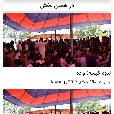
در همین بخش
لنډه کیسه: واده
چهار شنبه19 جولای 2017
,
lawang