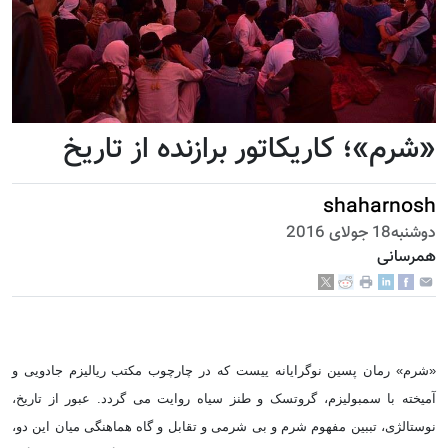
«شرم»؛ کاریکاتور برازنده از تاریخ
shaharnosh
دوشنبه18 جولای 2016
همرسانی
«شرم» رمان پسین نوگرایانه ییست که در چارچوب مکتب ریالیزم جادویی و
آمیخته با سمبولیزم، گروتسک و طنز سیاه روایت می گردد. عبور از تاریخ،
نوستالژی، تببین مفهوم شرم و بی شرمی و تقابل و گاه هماهنگی میان این دو،