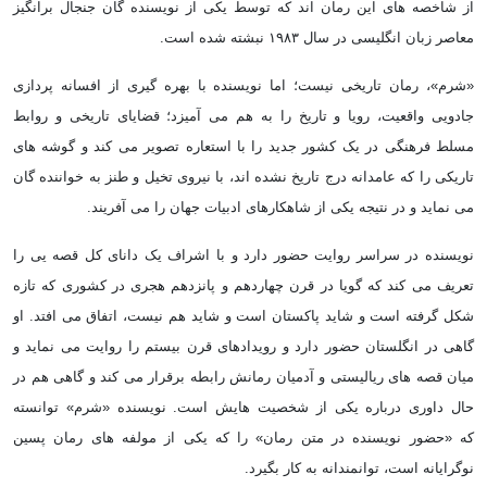
از شاخصه های این رمان اند که توسط یکی از نویسنده گان جنجال برانگیز
معاصر زبان انگلیسی در سال ۱۹۸۳ نبشته شده است.
«شرم»، رمان تاریخی نیست؛ اما نویسنده با بهره گیری از افسانه پردازی
جادویی واقعیت، رویا و تاریخ را به هم می آمیزد؛ قضایای تاریخی و روابط
مسلط فرهنگی در یک کشور جدید را با استعاره تصویر می کند و گوشه های
تاریکی را که عامدانه درج تاریخ نشده اند، با نیروی تخیل و طنز به خواننده گان
می نماید و در نتیجه یکی از شاهکارهای ادبیات جهان را می آفریند.
نویسنده در سراسر روایت حضور دارد و با اشراف یک دانای کل قصه یی را
تعریف می کند که گویا در قرن چهاردهم و پانزدهم هجری در کشوری که تازه
شکل گرفته است و شاید پاکستان است و شاید هم نیست، اتفاق می افتد. او
گاهی در انگلستان حضور دارد و رویدادهای قرن بیستم را روایت می نماید و
میان قصه های ریالیستی و آدمیان رمانش رابطه برقرار می کند و گاهی هم در
حال داوری درباره یکی از شخصیت هایش است. نویسنده «شرم» توانسته
که «حضور نویسنده در متن رمان» را که یکی از مولفه های رمان پسین
نوگرایانه است، توانمندانه به کار بگیرد.