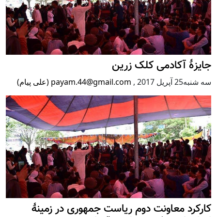
جایزۀ آکادمی کلک زرین
سه شنبه25 آپریل 2017
,
payam.44@gmail.com (علی پیام)
کارکرد معاونت دوم ریاست جمهوری در زمینۀ