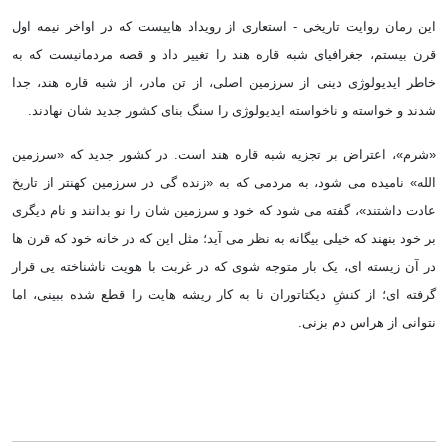
این رمان روایت تاریخی - استعاری از رویداد هاییست که در اواخر نیمه اول
قرن بیستم، جغرافیای شبه قاره هند را تغییر داد و قصه مردمانیست که به
خاطر ایدیولوژی دینی از سرزمین اصلی، از تن مادر، از شبه قاره هند، جدا
شدند و خواسته و ناخواسته ایدیولوژی را سنگ بنای کشور جدید شان نهادند.
«شرم»، اعتراض بر تجزیه شبه قاره هند است. در کشور جدید که «سرزمین
الله» نامیده می شود، به مردمی که به «زنده گی در سرزمین کهنتر از تاریخ
عادت داشتند»، گفته می شود که خود و سرزمین شان را نو بدانند و نام دیگری
بر خود بنهند که خیلی بیگانه به نظر می آید؛ مثل این که در خانه خود که قرن ها
در آن زیسته ای، یک بار متوجه شوی که در غربت با هویت ناشناخته یی قرار
گرفته ای؛ از کنشِ دیکتاتوران نا به کار ریشه هایت را قطع شده ببینی، اما
نتوانی از هراس دم بزنی.