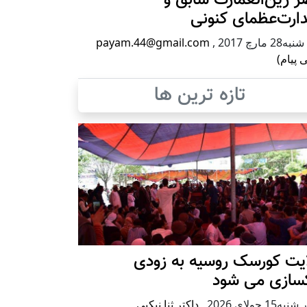
ارت‌عظمای کنونی
2 مارچ 2017
,
payam.44@gmail.com
 پیام)
تازه ترین ها
ایت کورسک روسیه به زودی
کسازی می شود
ه15 جولای 2026
,
داکتر ثنا نیکپی