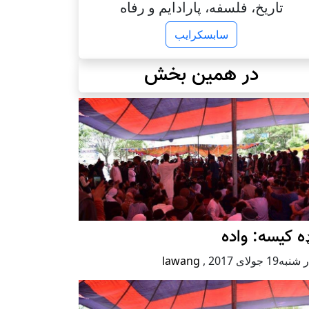
تاریخ، فلسفه، پارادایم و رفاه
سابسکرایب
در همین بخش
ه کیسه: واده
ه19 جولای 2017
,
lawang