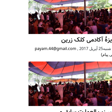
زۀ آکادمی کلک زرین
2 آپریل 2017
,
payam.44@gmail.com
 پیام)
 زین‌العمارت سابق و