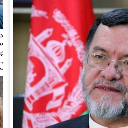
د
س
پ
پنج 
تح