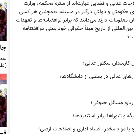
احات عدلی و قضایی عبارت‌اند از ستره محکمه، وزارت
‌های حکومتی و دولتی درگیر در مسئله. همچنین هر کسی
معلومات دارند می‌دانند که برابر توافقنامه‌ها و تعهدات
ین‌المللی از تاریخ مبدأ حقوقی خود یعنی موافقتنامه
ست:
جای
سه شنبه5
 کارمندان سکتور عدلی؛
(علی
های عدلی در بعضی از دانشگاه‌ها؛
رباره مسائل حقوقی؛
گه و شوراها برابر استندردها؛
ه با مواد مخدر، فساد اداری و اصلاحات ارضی؛
قصر