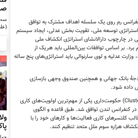
صد
سه شنبه8
کنفرانس رم روی یک سلسله اهداف مشترک به توافق
(علی
، استراتژی توسعه ملی، تقویت بخش عدلی، ایجاد سیستم
دلی در چارچوب دارالانشای استراتژی انکشاف ملی
برد. بر اساس توافقات بین‌المللی باید هریک از
وزارت عدلیه و لوی سارنوالی باید استراتژی‌های پنج ساله
 بودجۀ بانک جهانی و همچنین صندوق وجهی بازسازی
 داده شود.
برای معلومات بیشتر اضافه می‌کنم که کلستر (Cluster) حکومت‌داری یکی از مهم‌ترین اولویت‌های کاری
ان است که در سال 2010 میلادی در کنفرانس لندن توافق شد. طبق قاعده و الگوی
ول
الب کلتسرهای کاری فعالیت‌ها و کارهای خود را با
پا
نکشاف هزاره سوم ملل متحد تنظیم کنند.
چهار شنب