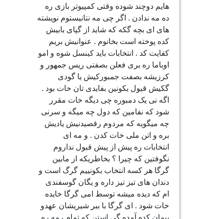
هایم دوچند شوده وقتی کمپیوتر بازی ره
ده مه ندادن . اگر چی مه نتانیستوم نویشته
های ای بچه گکه که شاید از گپای بابیش
کده پوخته است بخانوم . عنوانیش بریم
کفایت کد . انتخابات باید کینسل شوه و امو
اوباما ره بری فعلن بصفتی ریس جمهور و
کرزیشه بصفت جمبورکیش یا گودی
گکیش قبول بکونین بفایدی تان خات بود .
اگه نی یک دمبوره چی دیگه خات مقرر
شود که نفامین که دول چه میگه و سرنی
چه میگویه که مردوم رقصیدنیش یادیش
بره و اتن ملی خات کدن . و مه ای
انتخابات ره پیش از پیش قبول نداروم
نگوفتین که چیرا ؟ بخاطریکه از مابین
گرگا هر کسه انتخاب بکونییم گرگ است و
دندان های تیز تیز داره و یگان گوسفندی
ام که دیده میشه توسط امی گرگا خایده
خات شود . ای گرگا با ببر شیریشان عهدو
پیمان کده آمده گی استن که تمام رمه ره