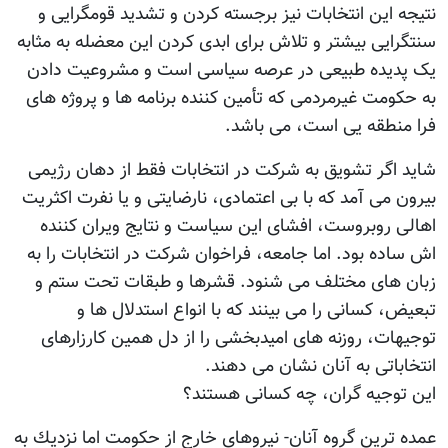
نتیجه این انتخابات نیز برجسته کردن و تشدید قومگرایی و
سنتگرایی بیشتر و تلاش برای ابدی کردن این معضله به مثابه
یک پدیده طبیعی در عرصه سیاسی است و مشروعیت دادن
به حکومت غیرمردمی که تأمین کننده برنامه ها و پروژه های
فرا منطقه یی است، می باشد.
شاید اگر تشویق به شركت در انتخابات فقط از دهان رژیمی
بیرون می آمد كه با بی اعتمادی، نارضایتی و یا نفرت اكثریت
اهالی روبروست، افشای این سیاست و نتایج ویران كننده
اش ساده بود. اما جامعه، فراخوان شركت در انتخابات را به
زبان های مختلف می شنود. قشرها و طبقات تحت ستم و
تبعیض، كسانی را می بینند كه با انواع استدلال ها و
توجیهات، روزنه های امیدبخشی را از دل همین كارزارهای
انتخاباتی به آنان نشان می دهند.
این توجیه گران، چه كسانی هستند؟
عمده ترین گروه آنان- نیروهای خارج از حكومت اما نزدیك به