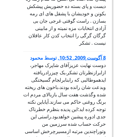
دیست و پای بسته ده حضوریش پیشکش
بکونن و خودیشان با پشقل های ای رمه
بسازن . راست گوفتی غرجی جان بی
آزادی انتخابات مزه نمیته و از مابینی
گرگان گرگی را انتخاب کدن کار عاقلان
نیست . تشکر
8 آگوست 2009, 10:52
,
توسط
محمود
دوست نهایت عزیزآقای شاپرک مهاجر،
ازابرازنظرتان تشکر،یک چیزرادریافته
ایدهموطالبی که رابنابرلجام گسیختگی
وبدعت شان رانده بودند،باخون های ریخته
شده وگذشت هفت سال بازبالای مردم ات
برنگ روغنی حاکم می سازند.آیاباین نکته
توجه کرده اید؛این پدیده بنظرم خطرناک
جدی ادوره پیشین خواهدبود.راستی این
حرکت حساب شده سرزمین من
وتوراچندین مرتبه ازمسیرچرخش اساسی