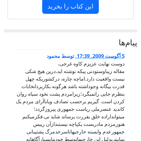
این کتاب را بخرید
پيام‌ها
5 آگوست 2009, 17:39
,
توسط
محمود
دوست نهایت عزیزم کاوه غرجی،
مقاله زیباوستودنی ییکه نوشته اید،درین هیچ شکی
نیست واقعیت دارد.اماچه چاره، درکشوریکه چهل
قدرت بیگانه وجوداشته باشد هرگونه بکاربردانخابات
بنظرم جایی رانمیگرد؛زیرامردم پشت نخود سیاه روان
کردن است. گیریم برحسب تصادف ویاباآرای مردم یک
کاندید عنصرملی ریاست جمهوری پیروزگردد؛
میتوانداراده خلق بقررت برساند شاید نی.فکرمیکنم
هنوزمردم مادربست یکپاچه نیستندازآن رییس
جمهورعدم وابسته خارجیهاتاسرحدمرگ پشتیبانی
نمایند.بدلیل این خارجیهاتوسط خودمابسیارآگاهانه