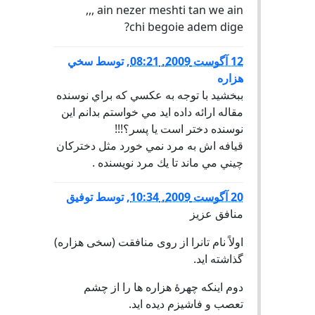
ain nezer meshti tan we ain ,,,
chi begoie adem dige?
12 آگوست 2009, 08:21
,
توسط
سخي
هزاره
ببخشيد با توجه به عكسي كه براي نوسنده
مقاله ارائه داده ايد مي خواستم بدانم اين
نوسنده دختر است يا پسر؟!!!
قيافه اش به مرد نمي خورد مثل دختركان
چيني مي ماند تا يك مرد نويسنده .
20 آگوست 2009, 10:34
,
توسط
توفیق
منافق عزیز
اولاً نام تانرا از روی منافقت (سخی هزاره)
گذاشته اید.
دوم اینکه چهرۀ هزاره ها را از چشم
تعصب و فاشیزم دیده اید.