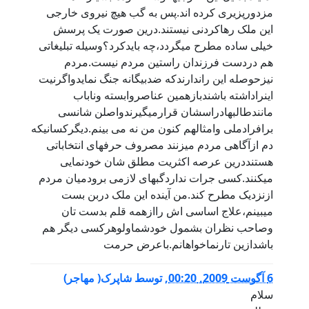
مزدورپزیری کرده اند.پس به گب هیچ نیروی خارجی
این ملک رهاکردنی نیستند.درین صورت یک پرسش
خیلی ساده مطرح میگردد،چه بایدکرد؟وسیله تبلیغاتی
هم دردست فرزندان راستین مردم نیست.مردم
نیزحوصله این راندارندکه ضدبیگانه جنگ نمایدواگرنیت
اینراداشته باشندبازهمین عناصروابسته وناباب
مانندطالبهادراسشان قرارمیگیرندواصلن شانسی
برافرادملی وامثالهم کنون من نه می بینم.دیگرکسانیکه
دم ازآگاهی مردم میزنند مصروف حرفهای انتخاباتی
هستنددرین عرصه اکثریت مطلق شان خودنمایی
میکنند.کسی جرات نداردگبهای لازمی برودمیان مردم
ازنزدیک مطرح کند.من آینده این ملک دربن بست
میبینم،علاج اساسی اش راازهمه قلم بدست تان
وصاحب نظران بشمول خودشماولوهرکسی دیگر هم
باشدازین تارنماخواهانم.باعرض حرمت
6 آگوست 2009, 00:20
,
توسط
شاپرک( مهاجر)
سلام