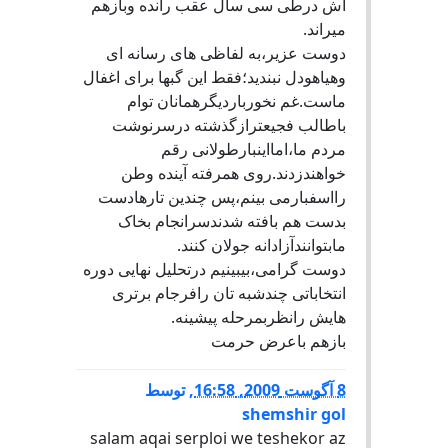
اش درطی سی سال عقب رانده وبازهم
میراند.
دوست عزیر،به لفاظی های رسانه ای
وهیاهودل نبندید؛فقط این گبها برای اغفال
ماست.غم نخورباردیگرهمانان توام
باطالب فجیعترازگذشته درسرنوشت
مردم ما،امااینبارطولانی رقم
خواهندزدند.روی همرفته آینده وطن
رااسفبارمی بینم،پس چندین تارهادست
بدست هم بافته شدندسرانجام بخاک
مابتوانندآزادانه جولان کنند.
دوست گرامی،بیبینیم درتحلیل نهایی دوره
انتخاباتی چندشبه تان رافرجام برتری
هایش رانظربمرحله پیشینه.
بازهم باعرض حرمت
8 آگوست 2009, 16:58
,
توسط
shemshir gol
salam aqai serploi we teshekor az