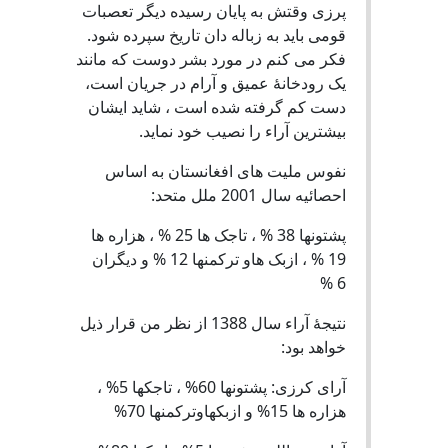
پرزی وقتش به پایان رسیده دیگر تعصبات
قومی باید به زباله دان تاریخ سپرده شود.
فکر می کنم در مورد بشر دوست که مانند
یک رودخانۀ عمیق و آرام در جریان است،
دست کم گرفته شده است ، شاید ایشان
بیشترین آراء را نصیب خود نماید.
نفوس ملیت های افغانستان به اساس
احصائیه سال 2001 ملل متحد:
پشتونها 38 % ، تاجک ها 25 % ، هزاره ها
19 % ، ازبک هاو ترکمنها 12 % و دیگران
6 %
نتیجۀ آراء سال 1388 از نظر من قرار ذیل
خواهد بود:
آرای کرزی: پشتونها 60% ، تاجکها 5% ،
هزاره ها 15% و ازبکهاوترکمنها 70%