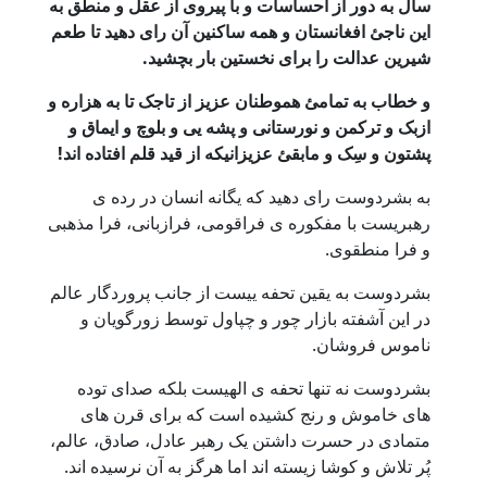
سال به دور از احساسات و با پیروی از عقل و منطق به
این ناجئ افغانستان و همه ساکنین آن رای دهید تا طعم
شیرین عدالت را برای نخستین بار بچشید.
و خطاب به تمامئ هموطنان عزیز از تاجک تا به هزاره و
ازبک و ترکمن و نورستانی و پشه یی و بلوچ و ایماق و
پشتون و سِک و مابقئ عزیزانیکه از قید قلم افتاده اند!
به بشردوست رای دهید که یگانه انسان در رده ی
رهبریست با مفکوره ی فراقومی، فرازبانی، فرا مذهبی
و فرا منطقوی.
بشردوست به یقین تحفه ییست از جانب پروردگار عالم
در این آشفته بازار چور و چپاول توسط زورگویان و
ناموس فروشان.
بشردوست نه تنها تحفه ی الهیست بلکه صدای توده
های خاموش و رنج کشیده است که برای قرن های
متمادی در حسرت داشتن یک رهبر عادل، صادق، عالم،
پُر تلاش و کوشا زیسته اند اما هرگز به آن نرسیده اند.