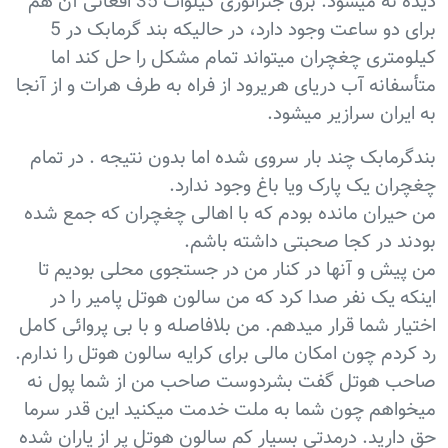
دیده نه میشود. برق جنراتوری کیلوات 35 افغانی آن هم
برای دو ساعت وجود دارد، در حالیکه بند گرمابک در 5
کیلومتری چغچران میتواند تمام مشکل را حل کند اما
متأسفانه آب دریای هریرود از فراه به طرف هرات و از آنجا
به ایران سرازیر میشود.
بندگرمابک چند بار سروی شده اما بدون نتیجه . در تمام
چغچران یک پارک ویا باغ وجود ندارد.
من حیران مانده بودم که با اهالی چغچران که جمع شده
بودند در کجا صحبتی داشته باشم.
من پیش و آنها در کنار من در جستجوی محلی بودیم تا
اینکه یک نفر صدا کرد که من سالون هوتل پامیر را در
اختیار شما قرار میدهم. من بلافاصله و با بی پروائی کامل
رد کردم چون امکان مالی برای کرایه سالون هوتل را ندارم.
صاحب هوتل گفت بشردوست صاحب من از شما پول نه
میخواهم چون شما به ملت خدمت میکنید این قدر سرما
حق دارید. درمدتی بسیار کم سالون هوتل پر از یاران شده