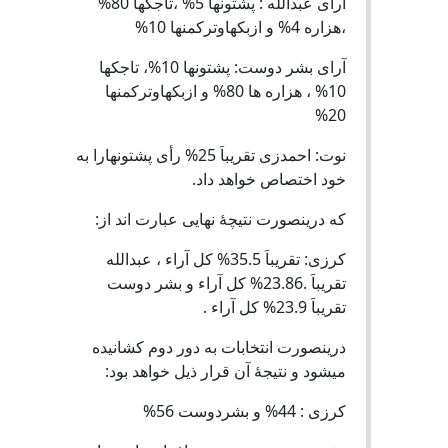
آرای عبدالله : پشتونها 5% ،تاجکها 80%
،هزاره 4% و ازبکهاوترکمنها 10%
آرای بشر دوست: پشتونها 10%، تاجکها
10% ، هزاره ها 80% و ازبکهاوترکمنها
20%
نوت: احمدزی تقریباَ 25% رأی پشتونهارا به
خود اختصاص خواهد داد.
که درینصورت نتیچۀ نهایی عبارت اند از:
کرزی: تقریباَ 35.5% کل آراء ، عبدالله
تقریباَ .23.86% کل آراء و بشر دوست
تقریباَ 23.9% کل آراء .
درینصورت انتخابات به دور دوم کشانیده
میشود و نتیجۀ آن قرار ذیل خواهد بود:
کرزی : 44% و بشردوست 56%