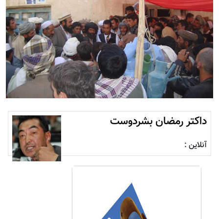
داکتر رمضان بشردوست
آنلاین :