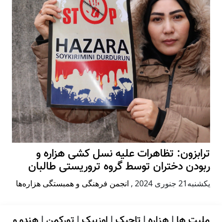
ترابزون: تظاهرات علیه نسل کشی هزاره و
ربودن دختران توسط گروه تروریستی طالبان
يكشنبه21 جنوری 2024
,
انجمن فرهنگی و همبستگی هزاره‌ها
ملیت ها
|
هزاره
|
تاجیک
|
اوزبیک
|
تورکمن
|
هندو و