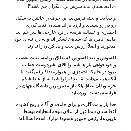
ی افغانستان نباید سرش نزد دیگران خم باشد"!
واقعاً بجا و پخته فرمودید. این حرف را خائنین به شکل
رو در رو شنیدند و لرزه بر اندامشان افتاد. کرزی،
احمدزی و عبدالله هرسه در نزد خارجی ها سر خم اند.
مابقئ نامزد ها که سیاهئ لشکر اند و به درد ننه ی خود
میخورند و اصلاً ارزش بحث و یاد کردن را ندارند.
افسوس و صد افسوس که نطاق برنامه، بعلت تعصب
و خودخواهی بار ها شما را آقای بشردوست خطاب
نمود در حالیکه احمدزی را همواره (داکتر) میگفت با
آنکه همه میدانند لقب دکترا را شما نه از عبدالشکم
خرم ویا آن نطاق بلکه از معتبر ترین دانشگاه جهان در
فرانسه بدست آورده اید.
خدا یار و مددگارت و برای جامعه ی آگاه و رنج کشیده
افغانستان شما قبل از اعلان نتیجه انتخابات توسط
غربی ها، رئیس جمهور هستید! مبارک است انشاالله!