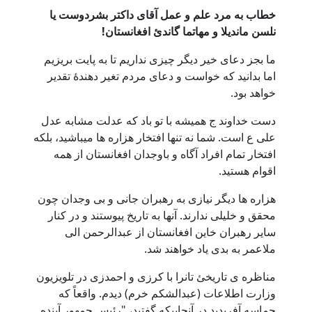
خطاب به مرد علم و عمل آقای داکتر بشردوست یا
نلسن ماندیلا و مهاتما گاندئ افغانستان!
ما بجز دعای خیر دیگر چیزی نداریم تا به پایت بریزیم
اما بدانید که خواست و دعای مردم تغیر دهندۀ تقدیر
خواهد بود.
دست خداوند ج همیشه با تو باد که عدلت مشابه عدل
علی ع است. شما نه تنها افتخار هزاره ها میباشید، بلکه
افتخار تمام افراد آگاه و باوجدان افغانستان از همه
اقوام هستید.
هزاره ها دیگر نیازی به رهبران جانی و بی وجدان چون
محقق و خلیلی ندارند. آنها به تاریخ پیوستند و در کنار
سایر رهبران خاین افغانستان از عبدالرحمن الی
ملاعمر به بدی یاد خواهند شد.
مناظره ی تاریخئ تانرا با کرزی و احمدزی در تلویزیون
وزارت اطلاعات (عبدالشکم خرم) دیدم. واقعاً که
حماسه آفریدید در آنجاییکه گفتید، "رئیس جمهور آینده