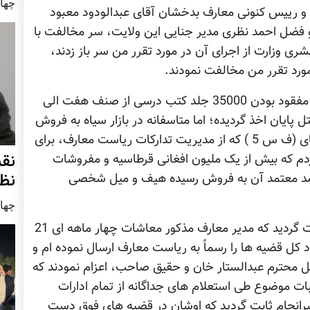
چهار شنب
 و رییس کنونی معارف بدخشان آقای عبدالودود معبود
فضل احمد نظری مدیر جنایی این ولایت، سر مخالفت با
شری وزارت از اجرای آن در مورد تقرر من سر باز زدند،
ورد تقرر من مخالفت نمودند.
از کار های دیگر من در این زمان، دریافت اسناد مفقود بودن 35000 جلد کتب درسی از صنف هفت الی
 پایان اخذ گردیده؛ اما متاسفانه در بازار سیاه به فروش
رسیده بود، بدست کردم و نیز مطابق به فورمه های (ف س 5 ) که از مدیریت تدارکات ریاست معارف، برای
نق
م که بیش از یک ملیون افغانی قرطاسیه و مفروشات
نظ
مد معتمد آن به فروش رسیده هیف و میل شخصی
چهار شنب
همچنان بنا بر عریضه های معلمان سارندوی ثابت گردید که مدیر معارف مذکور معاشات چهار ماهه ای 21
 کل قضیه ها را رسماً به ریاست معارف ارسال نموده ام و
محترم عبدالستار خان و حقیق صاحب، اعزام نمودند که
ات موضوع طی استعلام های جداگانه از تمام ادارات
رانجام ثابت گردید که اوشان در قضیه های فوق دست