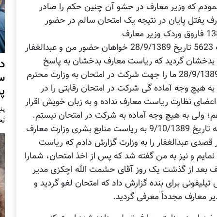
نمودم که وزیر معارف در حشو آن چنین حکم را صادر
ف یفتل پایان در نتیجه یک امتحان سالم در حضور
بنا بر احکام فوق ریاست منابع بشری طی مکتوب 5623 تاریخ 28/9/1389 خواهان حضور من و عبدالغفار
ف بدخشان گردید که ریاست معارف بدخشان به پاسخ
د
مکتوب وزارت طی مکتوب 6283 بر 5760 تاریخ 28/9/1389 ما را جهت شرکت در امتحان به وزارت محترم
س
به هیچ وجه آماده گی شرکت در امتحان رقابتی را در
پ
عضای نظارت ریاست معارف نداده و به زبان خویش اقرار
پنج 
هم؛ ولی به هیچ وجه آماده به شرکت در امتحان نیستم.
تح
بنااً حسب مکتوب ریاست معارف بدخشان بنده به تاریخ 9/10/1389 به ریاست منابع بشری وزارت معارف
دی عبدالغفار را به وزارت گزارش دادم که ریاست
مایم و نیز به من گفته شد که پس از اخذ امتحان، شمارا
سف بعد از گذشت یک روز آقای حشمت الله اچکزی مدیر
لیفونی برای بنده گزارش داد که امتحان لغو گردید و