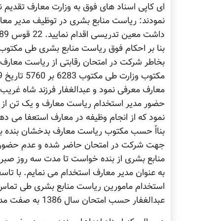
ای کاپی اسناد های فوق به وزارت معارف تقدیم 
نمودند: ریاست منابع بشری در توظیف مدیر معار
داشت معین تدریسی اقدام نمایید. 22 قوس 1389 فاروق وردک وزیر معارف
بخاطر شرکت در امتحان رقابتی از ریاست معار
معارف معرفی نمود و عبدالغفار فرزند شاه غریب 
حضور مدیر استخدام ریاست معارف و یک تن از ا
نمود که از انجام وظیفه در معارف استعفا می د
جهت شرکت در امتحان حاضر شده و عدم حضور قص
منابع بشری از بنده خواست تا مدت سه روز صبر ن
به عنوان مدیر معارف استخدام می نمایم. با تا
استخدام مامورین ریاست منابع بشری طی تماس تی
عبدالغفار حسب امتحان سال 1386 به صفت مدیر معارف مجدداً معرفی گردید.