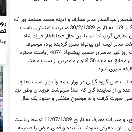
رف شخص عبدالغفار مدیر معارف و آدینه محمد معتمد وی که
روز
اختلاس گر و مجرم شناخته شد، طی مکتوب 214 بر 169 به تاریخ 30/2/1389 مدیریت تفتیش ریاست
تص
عرفی گردیدند؛ اما با این حال عبدالغفار فرزند شاه
چهار شن
فت مدیر لیسه ای بیخواه تعین گردیده بود، موصوف
نسبت عدم مراجعه به وظیفه خود اضافه از بیست روز غیر حاضری حسب پیشنهاد 4874 ریاست محترم
معارف و احکام 2690 مقام محترم ولایت بدخشان مطابق به ماده 56 قانون مامورین از بست منفک
الیت های گروه گرایی در وزارت معارف و ریاست معارف
ده ی از نماینده گان که اصلاً سرنوشت فرزندان وطن نزد
بررسی صورت گرفت و نه موضوع منفکی و حدود یک سال
وزارت معارف ایشان را خلاف اصول، قوانین، لوایح، و مقررات معارف به تاریخ 11/07/1389 توسط ریاست
 پایان، معرفی نمودند. بناً بنده ورقه ی عرض را ضمیمه