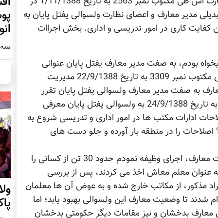
افش
عبدالغفار فرزند شاه غریب را همراه با اعضای نظارت اش طی مکتوب نمبر 2563 به تاریخ 1/11/1388 در
پوش
یلی مدیر معارف و اعضای نظارت ولسوالی یفتل پایان به
انو
کفایت کاری در امور تدریسی و اداری. بخش اجراات
سه شنبه2
یخواه بودم، به صفت مدیر معارف یفتل پایان عنوانی
وزارت معارف پیشنهاد نمود که در نتیجه به اساس مکتوب نمبر 3309 به تاریخ 22/9/1388 مدیریت
ارف به صفت مدیر معارف ولسوالی یفتل پایان تقرر
حاصل نمودم و به اساس مکتوب 5132 / 3291 به تاریخ 24/9/1388 به ولسوالی یفتل پایان معرفی
حات ادارات مکتب ها در امور اداری و تدریسی شروع به
لیت نمودم که در طی شش ماه توانستم 70% اصلاحات را در منطقه بار آورده و جلو دست های
من در زمان کمتر از یک سال که در پست مدیریت معارف، اجرای وظیفه نمودم حدود 30 تن از کسانی را
ه عنوان معلم معاش اخذ می کردند، پس از بررسی
راد مذکور، از مکاتب خارج شده و به عوض آن ها معلمان
ول
غین 14 و 16 بودند، استخدام شدند تا وضعیت معارف این ولسوالی بهبود یابد؛ اما
پا
ین معارف بدخشان و نیز مقامات دیگر حکومتی بدخشان