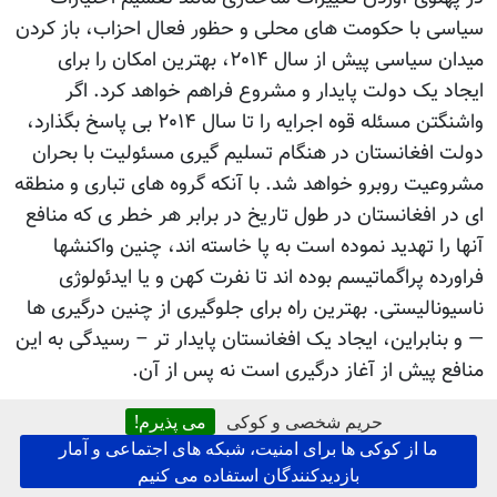
سیاسی با حکومت های محلی و حظور فعال احزاب، باز کردن
میدان سیاسی پیش از سال ۲۰۱۴، بهترین امکان را برای
ایجاد یک دولت پایدار و مشروع فراهم خواهد کرد. اگر
واشنگتن مسئله قوه اجرایه را تا سال ۲۰۱۴ بی پاسخ بگذارد،
دولت افغانستان در هنگام تسلیم گیری مسئولیت با بحران
مشروعیت روبرو خواهد شد. با آنکه گروه های تباری و منطقه
ای در افغانستان در طول تاریخ در برابر هر خطر ی که منافع
آنها را تهدید نموده است به پا خاسته اند، چنین واکنشها
فراورده پراگماتیسم بوده اند تا نفرت کهن و یا ایدئولوژی
ناسیونالیستی. بهترین راه برای جلوگیری از چنین درگیری ها
— و بنابراین، ایجاد یک افغانستان پایدار تر – رسیدگی به این
منافع پیش از آغاز درگیری است نه پس از آن.
حریم شخصی و کوکی
می پذیرم!
توماس بارفیلد استاد مردم شناسی در دانشگاه بوستون و نویسنده
ما از کوکی ها برای امنیت، شبکه های اجتماعی و آمار
کتاب (افغانستان: تاریخ اجتماعی و فرهنگی) است.
بازدیدکنندگان استفاده می کنیم