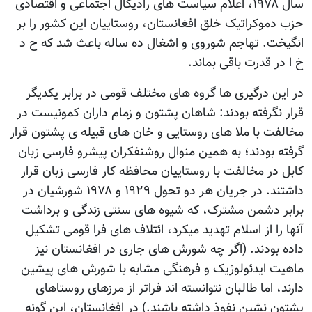
سال ۱۹۷۸، اعلام سیاست های رادیکال اجتماعی و اقتصادی
حزب دموکراتیک خلق افغانستان، روستاییان این کشور را بر
انگیخت. تهاجم شوروی و اشغال ده ساله باعث شد که ح د
خ ا در قدرت باقی بماند.
در این درگیری ها گروه های مختلف قومی در برابر یکدیگر
قرار نگرفته بودند: شاهان پشتون و زمام داران کمونیست در
مخالفت با ملا های روستایی و خان های قبیله ی پشتون قرار
گرفته بودند؛ به همین منوال روشنفکران پیشرو فارسی زبان
کابل در مخالفت با روستاییان محافظه کار فارسی زبان قرار
داشتند. در جریان هر دو تحول ۱۹۲۹ و ۱۹۷۸ شورشیان در
برابر دشمن مشترک، که شیوه های سنتی زندگی و برداشت
آنها را از اسلام تهدید میکرد، ائتلاف های فرا قومی تشکیل
داده بودند. (اگر چه شورش های جاری در افغانستان نیز
ماهیت ایدئولوژیک و فرهنگی مشابه با شورش های پیشین
دارند، اما طالبان نتوانسته اند فراتر از مرزهای روستاهای
پشتون نشین نفوذ داشته باشند.) در افغانستان، این گونه