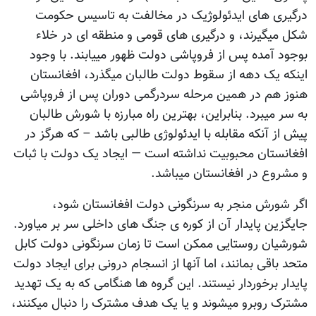
درگیری های ایدئولوژیک در مخالفت به تاسیس حکومت
شکل میگیرند، و درگیری های قومی و منطقه ای در خلاء
بوجود آمده پس از فروپاشی دولت ظهور مییابند. با وجود
اینکه یک دهه از سقوط دولت طالبان میگذرد، افغانستان
هنوز هم در همین مرحله سردرگمی دوران پس از فروپاشی
به سر میبرد. بنابراین، بهترین راه مبارزه با شورش طالبان
پیش از آنکه مقابله با ایدئولوژی طالبی باشد – که هرگز در
افغانستان محبوبیت نداشته است — ایجاد یک دولت با ثبات
و مشروع در افغانستان میباشد.
اگر شورش منجر به سرنگونی دولت افغانستان شود،
جایگزین پایدار آن از کوره ی جنگ های داخلی سر بر میاورد.
شورشیان روستایی ممکن است تا زمان سرنگونی دولت کابل
متحد باقی بمانند، اما آنها از انسجام درونی برای ایجاد دولت
پایدار برخوردار نیستند. این گروه ها هنگامی که به یک تهدید
مشترک روبرو میشوند و یا یک هدف مشترک را دنبال میکنند،