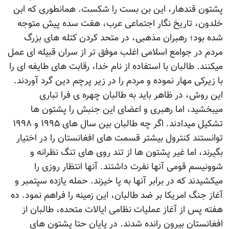
پشتون قندهار، این بن بست را شکست. همانطوری که ابن
خلدون، تاریخ نگار اجتماعی عرب، هفت سده پیش متوجه
شده بود؛ رهبران مذهبی، در متحد کردن کتله های بزرگ
مردم در جوامع اسلامی اغلب موفق تر از سران قبیله ای عمل
میکنند. طالبان با استفاده از نام خدا، رقابت های طایفه ای را
با زیرکی مهار نموده و مردم را در زیر پرچم دین گرد آوردند.
این روش، در ظاهر باید به طالبان چهره ی فرا تباری
میبخشید، اما رهبری و اعضای این جنبش را پشتون ها
تشکیل میدادند. اگر چه طالبان بین سال های ۱۹۹۵ و ۱۹۹۸
توانستند کنترول بیشتر قسمت های افغانستان را در اختیار
بگیرند، اما غیر پشتون ها از تند روی های تنگ نظرانه و
شوونیسم قومی آنها نفرت داشتند. آنها انتظار روزی را
میکشیدند که در برابر آنها به پا خیزند. حمله یازده سپتمبر و
آغاز جنگ امریکا بر ضد طالبان، این زمینه را فراهم نمود. ده
هفته پس از آغاز عملیات نظامی ایالات متحده، طالبان از
افغانستان بیرون رانده شدند. در پایان حتا پشتون های