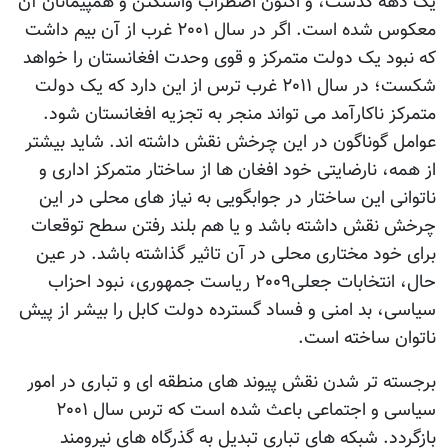
یک دهه گذشت، و اکنون اضطراب واشنگتن و همپیمانان آن
معکوس شده است. اگر در سال ۲۰۰۱ غرب از آن بیم داشت
که نبود یک دولت متمرکز و قوی وحدت افغانستان را خواهد
شکست؛ در سال ۲۰۱۱ غرب ترس از این دارد که یک دولت
متمرکز ناکارآمد می تواند منجر به تجزیه افغانستان شود.
عوامل گوناگون در این چرخش نقش داشته اند. شاید بیشتر
از همه، نارضایتی خود افغان ها از ساختار متمرکز اداری و
ناتوانی این ساختار در جوابگویی به نیاز های محلی در این
چرخش نقش داشته باشد و یا هم بلند رفتن سطح توقعات
برای خود مختاری محلی در آن تاثیر گذاشته باشد. در عین
حال، انتخابات جعلی۲۰۰۹ ریاست جمهوری، نبود احزاب
سیاسی، بد امنی و فساد گسترده دولت کابل را بیشر از پیش
ناتوان ساخته است.
برجسته تر شدن نقش پیوند های منطقه ای و تباری در امور
سیاسی و اجتماعی باعث شده است که ترس سال ۲۰۰۱
بازگردد. شبکه های تباری تبدیل به گذرگاه های نیرومند