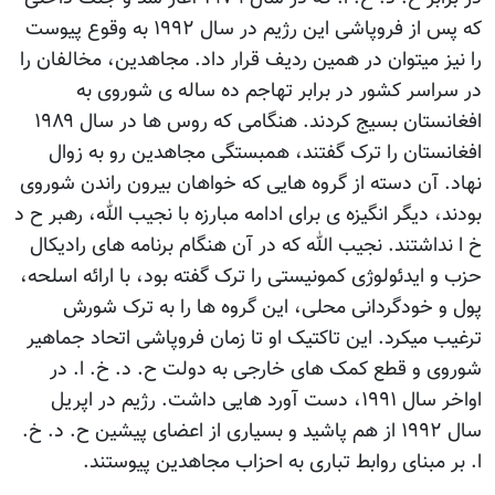
که پس از فروپاشی این رژیم در سال ۱۹۹۲ به وقوع پیوست
را نیز میتوان در همین ردیف قرار داد. مجاهدین، مخالفان را
در سراسر کشور در برابر تهاجم ده ساله ی شوروی به
افغانستان بسیج کردند. هنگامی که روس ها در سال ۱۹۸۹
افغانستان را ترک گفتند، همبستگی مجاهدین رو به زوال
نهاد. آن دسته از گروه هایی که خواهان بیرون راندن شوروی
بودند، دیگر انگیزه ی برای ادامه مبارزه با نجیب الله، رهبر ح د
خ ا نداشتند. نجیب الله که در آن هنگام برنامه های رادیکال
حزب و ایدئولوژی کمونیستی را ترک گفته بود، با ارائه اسلحه،
پول و خودگردانی محلی، این گروه ها را به ترک شورش
ترغیب میکرد. این تاکتیک او تا زمان فروپاشی اتحاد جماهیر
شوروی و قطع کمک های خارجی به دولت ح. د. خ. ا. در
اواخر سال ۱۹۹۱، دست آورد هایی داشت. رژیم در اپریل
سال ۱۹۹۲ از هم پاشید و بسیاری از اعضای پیشین ح. د. خ.
ا. بر مبنای روابط تباری به احزاب مجاهدین پیوستند.