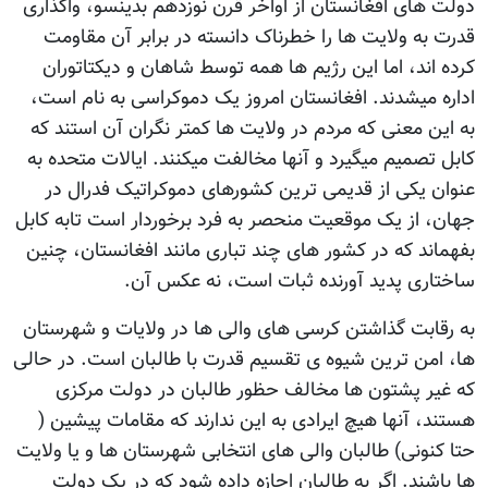
دولت های افغانستان از اواخر قرن نوزدهم بدینسو، واگذاری
قدرت به ولایت ها را خطرناک دانسته در برابر آن مقاومت
کرده اند، اما این رژیم ها همه توسط شاهان و دیکتاتوران
اداره میشدند. افغانستان امروز یک دموکراسی به نام است،
به این معنی که مردم در ولایت ها کمتر نگران آن استند که
کابل تصمیم میگیرد و آنها مخالفت میکنند. ایالات متحده به
عنوان یکی از قدیمی ترین کشورهای دموکراتیک فدرال در
جهان، از یک موقعیت منحصر به فرد برخوردار است تابه کابل
بفهماند که در کشور های چند تباری مانند افغانستان، چنین
ساختاری پدید آورنده ثبات است، نه عکس آن.
به رقابت گذاشتن کرسی های والی ها در ولایات و شهرستان
ها، امن ترین شیوه ی تقسیم قدرت با طالبان است. در حالی
که غیر پشتون ها مخالف حظور طالبان در دولت مرکزی
هستند، آنها هیچ ایرادی به این ندارند که مقامات پیشین (
حتا کنونی) طالبان والی های انتخابی شهرستان ها و یا ولایت
ها باشند. اگر به طالبان اجازه داده شود که در یک دولت