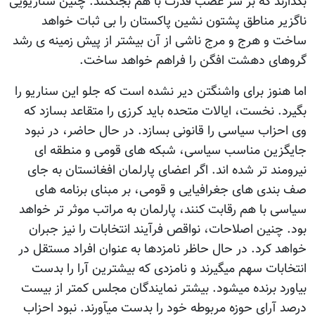
بگذارند که بر سر غصب قدرت با هم بجنگنند. چنین سناریویی
ناگزیر مناطق پشتون نشین پاکستان را بی ثبات خواهد
ساخت و هرج و مرج ناشی از آن بیشتر از پیش زمینه ی رشد
گروهای دهشت افگن را فراهم خواهد ساخت.
اما هنوز برای واشنگتن دیر نشده است که جلو این سناریو را
بگیرد. نخست، ایالات متحده باید کرزی را متقاعد بسازد که
وی احزاب سیاسی را قانونی بسازد. در حال حاضر، در نبود
جایگزین مناسب سیاسی، شبکه های قومی و منطقه ای
نیرومند تر شده اند. اگر اعضای پارلمان افغانستان به جای
صف بندی های جغرافیایی و قومی، بر مبنای برنامه های
سیاسی با هم رقابت کنند، پارلمان به مراتب موثر تر خواهد
بود. چنین اصلاحات، نواقص فرآیند انتخابات را نیز جبران
خواهد کرد. در حال حاظر نامزدها به عنوان افراد مستقل در
انتخابات سهم میگیرند و نامزدی که بیشترین آرا را بدست
بیاورد برنده میشود. بیشتر نمایندگان مجلس کمتر از بیست
درصد آرای حوزه مربوطه خود را بدست میآورند. نبود احزاب