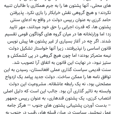
های محلی، آنها پشتون ها را به جرم همکاری با طالبان تنبیه
نکردند؛ و هیچ گروهی نقش خرابکار را بازی نکرد. پذیرفتن
حامد کرزی به عنوان رییس دولت در واقع به ادعای سنتی
پشتون ها، که قدرت اجرایی را حق خود میدانند، مهر تایید
زد؛ اما وزارتخانه ها در میان گروه های گوناگون قومی تقسیم
شدند. اگر چه در آغاز بسیاری از غیر پشتون ها پیش نویس
قانون اساسی را نپذیرفتند، زیرا آنها خواستار تشکیل دولت
نیمه متمرکز بودند؛ اما چون هیچ گروهی در پی کشمکش و
ستیز نبود، در نهایت این قانون به اتفاق آرا تصویب شد.
سنت قدیمی سیاست گذاری عملی افغانستان، رسیدن به این
توافق نامه ها را ممکن ساخت. دولت جدید پیامد یک ازدواج
مصلحتی بود، نه یک رابطه عاشقانه. مشروعیت این دولت
وابسته به تاثیر گذاری آن بود. جالب این است که دلیل اصلی
انتصاب کرزی، یک پشتون قندهاری، به عنوان رییس جمهور
– بدست آوردن پشتیبانی پشتون های جنوب — هرگز جامه
عمل نپوشید. سیاست در میان قبیله های رقیب در جنوب به