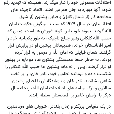
اختلافات معمولی خود را کنار میگذارند. همینکه که تهدید رفع
شود، آنها دوباره به جان هم می افتند. اتحاد تاجیک های
محافظه کار (از شمال کابل) و قبایل پشتون (از شرق
افغانستان) در سال ۱۹۲۹ که سبب سرنگونی حکومت امان
الله گردید، نمونه خوب این گونه شورش ها است. زمانی که
حبیب الله کلکانی رهبر جناح تاجیک، به طور یکجانبه خود را
امیر افغانستان خواند، همپیمانان پیشین او در برابرش قرار
گرفتند. همان قبایلی که امان الله را مجبور به فرار کرده
بودند، به خاطر حفظ همبستگی پشتون ها، دو باره در پهلوی
او قرار گرفتند. پس از نه ماه، پشتون ها حبیب الله کلکانی را
شکست داده و فرمانده نظامی خود، نادر خان، را بر تخت
شاهی نشاندند. نادر خان و بازماندگانش با احیای پشتون
سالاری و ترک برنامه های اصلاحات امان الله، پنجاه سال
دیگر با آرامش خاطر بر افغانستان سلطه راندند.
در یک مقیاس بزرگتر و زمان بلندتر، شورش های مجاهدین
در برابر ح. د. خ. ا. که در سال ۱۹۷۹ آغاز شد و جنگ داخلی