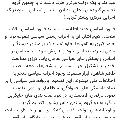
میدادند با یک دولت مرکزی طرف باشند تا با چندین گروه
تصمیم گیرنده ی محلی، به این ترتیب پشتیبانی از قوه بزرگ
اجرایی مرکزی بیشتر گردید.)
قانون اساسی جدید افغانستان، مانند قانون اساسی ایالات
متحده، هیچ اشاره ای به احزاب رسمی سیاسی ننموده بود، و
حامد کرزی به نامزدها اجازه نمیداد که بر مبنای وابستگی
حزبی مبارزه انتخاباتی خود را به پیش ببرند و یا مجلس بر
اساس وابستگی های سیاسی سامان یابد. کرزی مخالفت
خود را با تشکیل احزاب سیاسی با شعارهای دهه شصت
ظاهر شاهی، ابراز مینمود: وجود احزاب سیاسی منجر به
اختلافات ملی میشوند. این تصمیم او روابط غیر سیاسی را بر
بنیاد وابستگی های خانوادگی، منطقه ای و قومی تقویت
نمود. پارلمان افغانستان، در نبود صف بندی های جایگزین
دیگر، به دو گروه پشتون و غیر پشتون تقسیم گردید.
وزارتخانه های دولت، غنایمی که کرزی آنها را در ازای حمایت
سیاسی به رهبران قومی بخشیده بود، به پایگاه های قومی