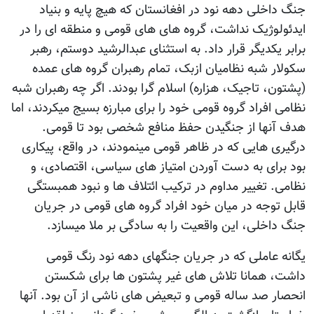
جنگ داخلی دهه نود در افغانستان که هیچ پایه و بنیاد
ایدئولوژیک نداشت، گروه های های قومی و منطقه ای را در
برابر یکدیگر قرار داد. به استثنای عبدالرشید دوستم، رهبر
سکولار شبه نظامیان ازبک، تمام رهبران گروه های عمده
(پشتون، تاجیک، هزاره) اسلام گرا بودند. اگر چه رهبران شبه
نظامی افراد گروه قومی خود را برای مبارزه بسیج میکردند، اما
هدف آنها از جنگیدن حفظ منافع شخصی بود تا قومی.
درگیری هایی که در ظاهر قومی مینمودند، در واقع، پیکاری
بود برای به دست آوردن امتیاز های سیاسی، اقتصادی، و
نظامی. تغییر مداوم در ترکیب ائتلاف ها و نبود همبستگی
قابل توجه در میان خود افراد گروه های قومی در جریان
جنگ داخلی، این واقعیت را به سادگی بر ملا میسازد.
یگانه عاملی که در جریان جنگهای دهه نود رنگ قومی
داشت، همانا تلاش های غیر پشتون ها برای شکستن
انحصار صد ساله قومی و تبعیض های ناشی از آن بود. آنها