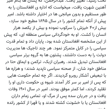
تخت رسید، تغییر یافت. عبدالرحمن، که پسان ها بنام امیر
آهنین شهرت یافت، میخواست که اداره ی افغانستان را به
طور مستقیم و بدون میانجی ها در اختیار داشته باشد. امیر
پیش از آنکه تمام کشور را در سال ۱۸۹۵ مطیع خود سازد،
بیش از۴۰ خیزش را سرکوب نموده و بیش از یکصد هزار
انسان را کشت. او به خودگردانی سیاسی منطقه ای، که پیش
از این مشخصه افغانستان شده بود، پایان داد و تمام قدرت
سیاسی را در کابل متمرکز نمود. هر چند تاجیک ها مدیریت
دولت را به دست داشتند، پشتون ها به گروه برتر سیاسی
افغانستان تبدیل شدند. رهبران ازبک، ترکمن و ایماق حتا در
مناطق خود شان، از صحنه سیاسی ناپدید شدند؛ و هزاره ها
با تبعیض آشکار روبرو گردیدند. اگر چه تمام حکومت هایی
که پس از امیر بر سر کار آمدند شیوه ی حکومت داری او را
تقلید کردند، اما کمتر موفق بودند. امیر در سال ۱۹۰۱ وفات
یافت و در جریان سده پس از مرگ او، تمامی زمام داران
افغانستان یا با خشونت کشته شدند و یا قهرا از کشور رانده