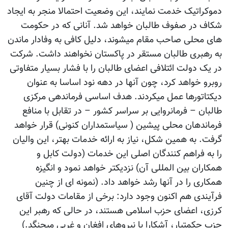
دموکراتیک خدمت نمایند، این وضعیت احتمالا منجر به ایجاد
شکاف در صفوف طالبان خواهد شد. آنانی که در حکومت
های محلی صاحب مقام میشوند، دلیل کافی به وفادار ماندن
به رهبری طالبان مستقر در پاکستان نخواهند داشت. شرکت
در یک دولت ائتلافی اعضای طالبان را با فشار بسیار متفاوتی
روبرو خواهد کرد، چون آنها در دهه نود اساسا به عنوان
دیکتاتورها عمل میکردند. هدف اساسی فرماندهی مرکزی
طالبان – فرمانروایی بر سراسر کشور – در تقابل با منافع
فرماندهان محلی پیشین ( سیاستمداران کنونی) قرار خواهد
گرفت. به همین شکل، نیاز به ارائه خدمات بهتر، این والیان
را به فراهم کنندگان اصلی این خدمات (دولت کابل و
همکاران بین المللی آن) نزدیکتر خواهد نمود و انگیزه
همکاری را در آنها رشد خواهد داد. (نمونه ای از چنین
فرآیندی هم اکنون وجود دارد: برخی از مقامات دولت آقای
کرزی، اعضای حزب اسلامی هستند، در حالی که رهبر این
حزب حکمتیار، آشکارا با نیروهای افغان و غربی میجنگد.)