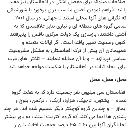
اصلاحات میتواند برای معضل آشتی در افغانستان نیز مفید
باشد: فراهم نمودن فضای مناسب برای برخورد با شورشیانی
که نگرانی های آنها محلی استند تا جهانی. در سال ۲۰۰۱،
تمامی گروه های منطقه ای و تباری بنابر علاقمندی که به
آشتی داشتند، بازسازی یک دولت مرکزی ناقص را پذیرفتند.
اکنون وضعیت تغییر یافته است. اگر ایالات متحده و
همپیمانان آن پیش از ترک افغانستان به مشکل مشروعیت
سیاسی نپردازند – و با آن مقابله ننمایند — تلاش های غرب
برای ایجاد ثبات در افغانستان با شکست مواجه خواهد شد.
محل، محل، محل
افغانستان سی میلیون نفر جمعیت دارد که به هفت گروه
عمده — پشتون، تاجیک، هزاره، ازبک، ، ترکمن، بلوچ و
ایماق – و چندین گروه کوچکتر دیگر تقسیم شده اند. هر چند
پشتون ها ادعا می کنند که گروه اکثریت استند، به باور بیشتر
تحلیلگران آنها بین ۴۰ تا ۴۵ درصد جمعیت افغانستان را