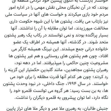
خواستار بازگشت به الگوی پیشین خود گردانی منطقه ای
بودند، که در آن نخبگان محلی نقش مهمی را در اداره امور
مردم خود بازی میکردند و خواست های آنها در سیاست ملی
نیز بازتاب می یافت. پشتون ها با این شیوه حکومت داری
مخالفت میورزیدند، اما توان مقابله با آن را نداشتند. آنها
بسیار پراگنده بودند و نمی توانستند در رکاب یک رهبر پشتون
متحد شوند. در گذشته، آنها همیشه در اطراف یک عضو
خانواده درانی جمع میشدند. این نیرنگ همیشه کارگر می
افتاد، چون هم پشتون های روستایی و هم غیر پشتون ها
مشروعیت چنین حاکمی را میپذیرفتند. اما در دهه نود،
رهبران پشتون مجاهدین، مانند گلبدین حکمتیار این گزینه را
رد کردند؛ چون هر کدام آنها قدرت مطلقه را برای خود می
خواستند. در سال ۱۹۹۴، جنگ داخلی، در نبود وحدت پشتون
ها، به بن بست رسید: هر گروه می توانست قلمرو خود را
نگاه دارد، اما توان پیشروی به قلمرو دیگران را نداشت.
جنبش طالبان، به رهبری ملا عمر و دیگر ملا های تراز پایین