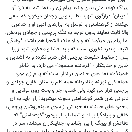
بیرنگ کوهدامنی ببین و نقد پیام زن را. نقد شما به درد آن
"ادیبان" درازگوی شهرت طلب و بی وجدان میخورد که سعی
میکنند از کوهدامنی با توسل به ابزارهای ادبی او را شاعری
والا ثابت نمایند بدون توجه به ننگ پرچمی و جهادی بودنش.
اما پیام زن میگوید که ولو او ملک الشعرا هم باشد، فرهنگی
کثیف و بدرد نخوری است که باید افشا و محکوم شود زیرا
پس از سقوط حکومت پرچمی اش شرم نکرده و به آشنایی با
خاین و حنایتکار - "فرمانده مسعود"- می نازد. به خاطر
همینگونه نقد های خانمان برانداز است که پیام زن مورد
حمله کین توزانه و نامردانه همه قلم بدستان خاین جهادی و
پرچمی قرار می گیرد ولی شمابه جر و بحث روی توانایی و
ناتوانی های شعر کوهدامنی دعوت میشوید! راوا باید به آن
برخورد های خاینانه به خودش از سوی میهنفروشان پرچمی،
خلقی و بنیادگرا ببالد و شما باید از برخورد"کوهدامنی" که
دفاعش از بیرنگ را بی ارتباط به جنایتکاران میداند، سر در
گریبان کرده و رمز مبارزه علیه دشمنان پلید این مرز و بوم را