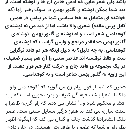
باشد ولی شعر هايی که آدمی خاين آن ها را نوشته است. از
ديد شما ممکن نوشته ی گلنور بهمن در سوگ رهبر راوا (که
خواننده ای متمايل به خط سياسی شما در پيامی در همين
کابل پرس مانده) شعری والا باشد. اما از ديد من نه نوشته ی
کوهدامنی شعر است و نه نوشته ی گلنور بهمن. نوشته ی
گلنور بهمن همانقدر مرتجع و واپس گراست که نوشته ی
کوهدامنی. به چه دليل؟ به دليل اينکه هر دو فاقد نوگرايی
ست و فقط توانسته اند عناصر سنتی را آن هم بسيار ضعيف،
در يک مجموعه ی فاقد جان و حرکت کنار هم قرار دهند. از
اين زاويه نه گلنور بهمن شاعر است و نه کوهدامنی.
همين که شما از قول پيام زن می گوييد که "کوهدامنی ولو
ملک الشعرا باشد، فرهنگی کثیف و بدرد نخوری است که باید
افشا و محکوم شود و.." نشان می دهد که راوا گرچه ظاهرا با
سنت مبارزه می کند اما هنوز درگير مسايل سنتی ست. عصر
ملک الشعراها گذشت جانم و گمان می کنم که اينگونه اظهار
نظر راوا و شما که عضو و يا طرفدارش هستيد، در جان دادن