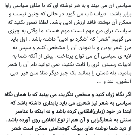
سياسی آن می بيند و به هر نوشته ای که با مذاق سياسی راوا
برابر باشد، ادبيات ناب می گويد در حالی که چنين نيست و
ممکن آن نوشته فاقد ارزش ادبی باشد. لطفا تصور نکنيد که
سياست برای من مهم نيست مهم هست اما وقتی به چيزی
می گوييم "شعر" که "شگرد نو ادبی" داشته باشد . اول بايد
مرز شعر بودن و يا نبودن آن را مشخص کنيم و سپس به
لايه ی سياسی آن می توان پرداخت. پيش از آنکه شما به
ادبيات رسيدن اثری را ثابت نکنيد، نمی توانيد نام آن را شعر
بناميد. بله نامش را بمانيد يک چيز ديگر مثلا متن غير ادبی
آتشين، تند و ...
اگر نگاه ژرف کنيد و سطحی ننگريد، می بينيد که با همان نگاه
سياسی به شعر نيز شعری می بايد پايداری داشته باشد که
ابتدا در خود (زبان)انقلابی کرده باشد و نه اينکه با عناصر
سنتی به شعارگرايی و آن هم از نوع انقلابی روی آورده باشد.
از ديد شما نوشته های بيرنگ کوهدامنی ممکن است شعر