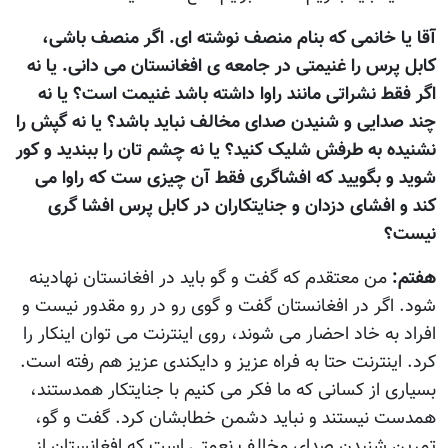
آقا يا خانمی که بنام منصف نوشته ای. اگر منصف باشی،
کابل پرس را غنيمتی در جامعه ی افغانستان می دانی. يا نه
اگر فقط نشراتی مانند راوا داشته باشد غنيمت است؟ يا نه
چند صدايی و شنيدن صدای مخالف نبايد باشد؟ يا نه گپش را
نشنيده به طرفش شليک کنيد؟ يا نه چشم تان را ببنديد و کور
شويد و بگوييد که افشاگری فقط آن چيزی ست که راوا می
کند و افشای دزدان و جنايتکاران در کابل پرس افشا گری
نيست؟
هفتم:
من معتقدم که گفت و گو بايد در افغانستان نهادينه
شود. اگر در افغانستان گفت و گوی رو در رو مقدور نيست و
افراد به خاد احضار می شوند، روی اينترنت می توان اينکار را
کرد. اينترنت حتا به فراه عزيز و دايکندی عزيز هم رفته است.
بسياری از کسانی که ما فکر می کنيم با جنايتکار همدستند،
همدست نيستند و نبايد دشمن خطابشان کرد. گفت و گو،
تمرين شنيدن صدای مخالف نعمتی است که افغانستان از