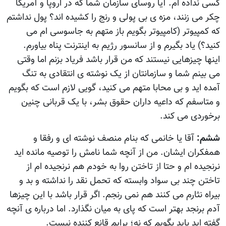
کسی نداده ام. آيا روسای سازمان شما که در اروپا و آمريکا
چکر می زنند، مزه ی بی پولی و رنج را کشيده اند؟ پول نداشتم
که کمپيوتر (کامپيوتر بگويم باز متهم به جاسوسی ام می
کنيد؟) ياد بگيرم و از سانسور رژيم به اينترنت پناه بياورم.
اينها چيزهايی نيستند که من قرار باشد فرياد بزنم اما وقتی
می بينم شما و سازمانتان از يک نوشته ی انتقادی به تنگ
آمده ايد و بی محابا متهم می کنيد، گويی لازم است که بگويم
و متاسفم که داعيه داران حقوق بشر، با يک قربانی چنين
برخوردی می کند.
ششم:
آقا يا خانمی که بنام منصف نوشته ای و رفقا و
همفکران ايشان. من از آنچه شما نامش را توصيه مانده ايد
نرنجيده ام و حتا از تاختن روا به خودم هم نرنجيده ام از
تاختن چند بی سواد وابسته که تحمل نقد را نداشته و بد و
بيراه نثارم می کنند هم نمی رنجم. اگر قرار باشد با اين چيزها
آدم برنجد بهتر است که پای به ميان نگذارد. اما درباره ی آنچه
گفته ايد بايد بگويم که نه؛ برايم قانع کننده نيست.