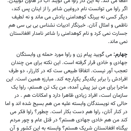
اعطا می کند. به اين کار راوا می گويند آب در هاون کوبيدن.
اگر راوا می توانست نام دروغين شاعر را از اينان پس کند،
ديگر کسی نه بيرنگ کوهدامنی يادش می ماند و نه لطيف
ناظمی و امثال آنان. خبرنگار ادبيات نشناس بی بی سی هم
جسارت نمی کرد و نام کوهدامنی را شاعر نامدار افغانستان
نمی ماند.
چهارم:
می گوييد پيام زن و راوا مورد حمله ی وابستگان
جهادی و خادی قرار گرفته است. اين نکته برای من چندان
تعجب آور نيست. اتفاقا طبيعی ست که در کارزار، دو طرف
افرادش را برابر يکديگر يکپارچه کند. مبارزه همين است. اين
ماجرا برای من نيز پيش آمده، من يک تن هستم، راوا يک
سازمان است، افراد زيادی ظاهرا دارد و امکانات هم . در
حالی که نويسندگان وابسته عليه من هم بسيج شده اند و اما
در کنار آنان، راوا هم دست بکار است. چطور؟ راوا فکر می
کند من هم خادی جهادی هستم؟ در قتل عام و چور مردم
بيگناه افغانستان شريک هستم؟ وابسته به اين کشور و آن