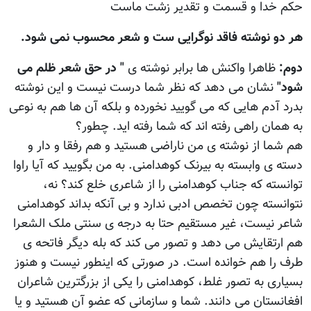
حكم خدا و قسمت و تقدير زشت ماست
هر دو نوشته فاقد نوگرايی ست و شعر محسوب نمی شود.
دوم:
ظاهرا واکنش ها برابر نوشته ی
" در حق شعر ظلم می
شود"
نشان می دهد که نظر شما درست نيست و اين نوشته
بدرد آدم هايی که می گوييد نخورده و بلکه آن ها هم به نوعی
به همان راهی رفته اند که شما رفته ايد. چطور؟
هم شما از نوشته ی من ناراضی هستيد و هم رفقا و دار و
دسته ی وابسته به بيرنک کوهدامنی. به من بگوييد که آيا راوا
توانسته که جناب کوهدامنی را از شاعری خلع کند؟ نه،
نتوانسته چون تخصص ادبی ندارد و بی آنکه بداند کوهدامنی
شاعر نيست، غير مستقيم حتا به درجه ی سنتی ملک الشعرا
هم ارتقايش می دهد و تصور می کند که بله ديگر فاتحه ی
طرف را هم خوانده است. در صورتی که اينطور نيست و هنوز
بسياری به تصور غلط، کوهدامنی را يکی از بزرگترين شاعران
افغانستان می دانند. شما و سازمانی که عضو آن هستيد و يا