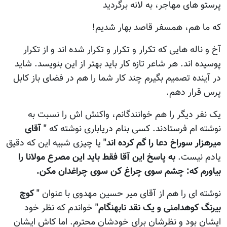
پرستو های مهاجر، به لانه برگردید
که ما هم، همسفر قاصد بهار شدیم!
آخ و ناله هايی که تکرار و تکرار و تکرار شده اند و از تکرار
پوسيده اند. هر شاعر تازه کار بايد بهتر از اين بنويسد. شايد
در آينده تصميم بگيرم چند کار شما را هم در فضای باز کابل
پرس قرار دهم.
يک نفر ديگر را هم خوانندگانم، واکنش اش را نسبت به
نوشته ام فرستادند. کسی بنام درياباری نوشته که
" آقای
ميرهزار سوراخ دعا را گم کرده اند"
يا چيزی شبيه اين که دقيق
يادم نيست.
به پاسخ اين آقا فقط بايد اين مصرع مولانا را
بياورم که: چشم سوی چراغ کن سوی چراغدان مکن.
نوشته ای را هم از آقای مير حسين مهدوی با عنوان
" کوچ
بيرنگ کوهدامنی و يک نقد نابهنگام"
خواندم که نظر خود
ايشان بود و نظرشان برای خودشان محترم. اما کاش ايشان