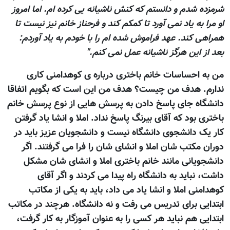
شرمزده شدم و دانستم که کنش ناشیانه یی کرده ام. اما امروز
او مرا به یاد نمی آورد تا کمکم کند و فرحناز خانم نیز نیست تا
همراهی کند. عهد فراموش شده ام را با خودم به یاد آوردم:
بعد از این هرگز ناشیانه عمل نمی کنم."
من به احساسات خانم باختری درباره ی کوهدامنی کاری
ندارم. هدف من چيست؟ هدف من اين است که بگويم اتفاقا
دانشگاه جای پاسخ دادن به پرسش هايی از نوع پرسش خانم
باختری بود که آقای بيرنگ پاسخ نداد. املا و انشا ياد گرفتن
کار يک دانشجوی دانشگاه نيست و دانشجويان عزيز بايد در
دوران مکتب شان املا و انشای شان را فرا می گرفتند. اگر
دانشجويانی مانند خانم باختری املا و انشای شان مشکل
داشت، نبايد به دانشگاه راه پيدا می کردند و اگر آقای
کوهدامنی املا و انشا ياد می داد، بايد به يکی از مکاتب
ابتدايی برای تدريس می رفت و نه دانشگاه. هرچند در مکاتب
ابتدايی هم نبايد هر کسی را به عنوان آموزگار به کار گرفت،