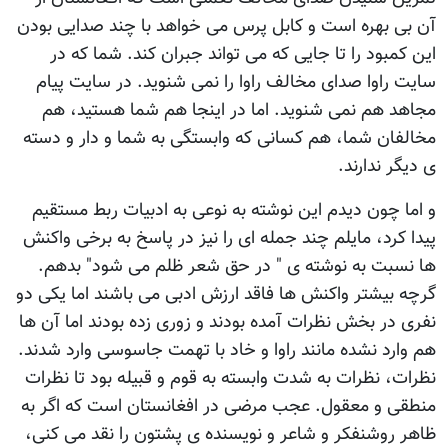
آن بی بهره است و کابل پرس می خواهد با چند صدايی بودن
اين کمبود را تا جايی که می تواند جبران کند. شما که در
سايت راوا صدای مخالف راوا را نمی شنويد. در سايت پيام
مجاهد هم نمی شنويد. اما در اينجا هم شما هستيد، هم
مخالفان شما، هم کسانی که وابستگی به شما و دار و دسته
ی ديگر ندارند.
و اما چون ديدم اين نوشته به نوعی به ادبيات ربط مستقيم
پيدا کرد، مايلم چند جمله ای را نيز در پاسخ به برخی واکنش
ها نسبت به نوشته ی " در حق شعر ظلم می شود" بدهم.
گرچه بيشتر واکنش ها فاقد ارزش ادبی می باشند اما يکی دو
نفری در بخش نظرات آمده بودند و زوری زده بودند اما آن ها
هم وارد نشده مانند راوا و خاد با تهمت جاسوسی وارد شدند.
نظرات، نظرات به شدت وابسته به قوم و قبيله بود تا نظرات
منطقی و معقول. عجب مرضی در افغانستان است که اگر به
ظاهر روشنفکر و شاعر و نويسنده ی پشتون را نقد می کنی،