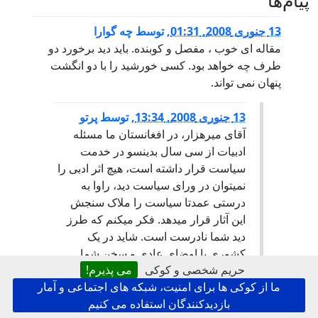
13 جنوری 2008, 01:31
,
توسط
چه گوارا
مقاله ای خوب ، مفصل و کوبنده. بايد ديد برخورد دو
طرف چه خواهد بود. کسی خورشيد را با دو انگشت
پنهان نمی تواند.
13 جنوری 2008, 13:34
,
توسط
پرتو
آقای میرهزار، در افغانستان ما مسئله
ادبیات از سی سال بدینسو در خدمت
سیاست قرار داشته است، هیچ اثر ادبی را
نمیتوان در ورای سیاست دید، راوا به
درستی عمدتا سیاست را ملاک سنجش
این آثار قرار میدهد. فکر میکنم که طرز
دید شما نادرست است. شاید در یک
کشوری با اوضای عادی و سخن شما
حریم شخصی و کوکی
می پذیرم!
درست باشد، اما برای افغانستان چندان
ما از کوکی ها برای امنیت، شبکه های اجتماعی و آمار
همخوانی ندارد.
بازدیدکنندگان استفاده می کنیم
تاجاییکه نشرات ج.از.ا را خوانده ام آنان در