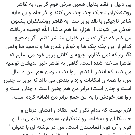
بی دليل و فقط بدليل همين مرض قوم گرايی، به ظاهر
روشنفکران تاجيک چک چک می کنند و اگر خام و بی مايه
شاعر تاجيکی با نقد برابر شد، به ظاهر روشنفکران پشتون
خوش می شوند. از هزاره ها هم ماشاء الله توصيه دريافت
می کنم که ديگر نقدی بر خليلی منتشر نکنم. اگر به هيچ
کدام از اين چک چک ها و خوش شدن ها و توصيه ها وقعی
نگذارم که نمی گذارم، جبهه ی کلانی برابر خود می سازم که
ظاهرا ساخته شده است. گاهی به ظاهر خير انديشان توصيه
می کنند که اينکار را نکنم. راوا يک سازمان هم سن و سال
من، با همه ی امکانات و زد و بندش می نالد که برابر ما چنين
است و چنان است؛ برابر من هم چنين است و چنان است و
راوا هم خودش را به اين جمع برابر من اضافه کرده است.
لازم نيست که مدام تکرار کنم انتقاد و افشای دزدان و
جنايتکاران و به ظاهر روشنفکران، به معنی دشمنی با اين
قوم و آن قوم افغانستان است. من در نوشته ای با عنوان "