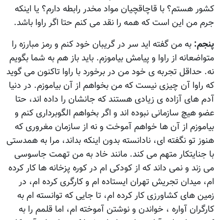
کشور هستم؟ با قاچاقچيان مواد مخدر رابطه دارم؟ يا اينکه
جرم من اين است که همه را نقد می کنم حتا اگر راوا باشد.
پنجم:
به من گفته ايد سر در گريبان خود کنم و رمز مبارزه را
متواضعانه از راوا و پيامش بياموزم. بايد باز هم به شما بگويم
نه. حداقل تجربه ی خود من در برخورد با راوا تاکنون می گويد
که راوا آن چيزی نيست که من بخواهم از آن بياموزم. در دنيا
آدم های آزاده ی زيادی هستند که جانشان را داده اند، حتا
عضو هيچ سازمانی نبوده اند و اگر بخواهم الگوبرداری کنم و
بياموزم از آن ها خواهم آموخت و نه از سازمان مغروری که
هنوز تو نگفته ای، نادانسته بدون اينکه بداند، مرا به همدستی
با جنايتکار متهم می کند. مانند خاد به من تهمت جاسوسی
می زند و نمی داند که از کودکی ام در کوره پزخانه ها کار کرده
ام، ميدان تجريش تهران ايستاده ام و کارگری کرده ام، در
زمين های کشاورزی کار کرده ام، تا جايی که توانسته ام به
کارگران آواره ، خواندن و نوشتن آموخته ام، اما قلمم را به