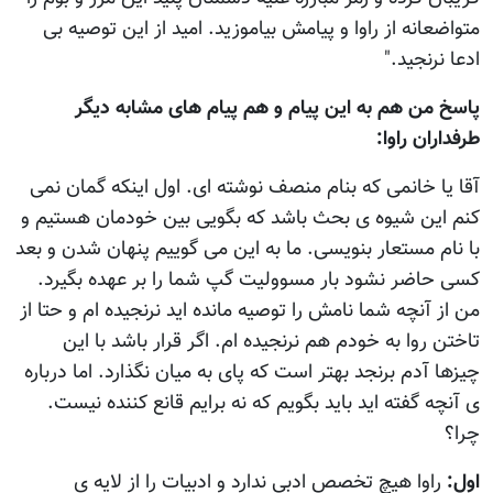
متواضعانه از راوا و پیامش بیاموزید. امید از این توصیه بی
ادعا نرنجید."
پاسخ من هم به اين پيام و هم پيام های مشابه ديگر
طرفداران راوا:
آقا يا خانمی که بنام منصف نوشته ای. اول اينکه گمان نمی
کنم اين شيوه ی بحث باشد که بگويی بين خودمان هستيم و
با نام مستعار بنويسی. ما به اين می گوييم پنهان شدن و بعد
کسی حاضر نشود بار مسووليت گپ شما را بر عهده بگيرد.
من از آنچه شما نامش را توصيه مانده ايد نرنجيده ام و حتا از
تاختن روا به خودم هم نرنجيده ام. اگر قرار باشد با اين
چيزها آدم برنجد بهتر است که پای به ميان نگذارد. اما درباره
ی آنچه گفته ايد بايد بگويم که نه برايم قانع کننده نيست.
چرا؟
اول:
راوا هيچ تخصص ادبی ندارد و ادبيات را از لايه ی