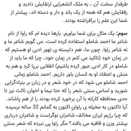
طرفدار سخت آن ، به ملک الشعرايی ارتقايش داديد و
رفقايش هم که همه از يک باند و دار و دسته اند، پيشتر از
شما اين علم را برافراشته بودند.
سوم:
يک مثال برای شما بياورم. بارها ديده ام که راوا از نام
شاعر ما احمد شاملو استفاده کرده است. می گويم شاعر ما و
نه شاعر راوا. چون ما، هم دلبسته ی تهور ادبی او هستيم که
در زمان خود (تاکيد می کنم در زمان خود، چرا که ما بايد از
شاملو در کار ادبی عبور کرده باشيم) انقلابی برپا کرد و هم به
منش و اعتقاد او به انسان باور داريم. احمد شاملو زمانی
احمد شاملو می شود که در خود شعر و در زبان بر بنيادگرايی
شوريد و اساس سنتی شعر را که حتا نيما و اخوان ثالث نيز تا
حدی محافظه کارانه با آن برخورد کرده بودند را از هم پاشاند.
آيا تاکنون به مخيله ی راوایِ اکنون به گمانم 32 ساله نرسيده
که چرا رژيم ايران مخالف شاعران نوگراست و شاعران درباری
بيشتر وزن و قافيه می بافند؟ مگر راوا پی نبرده که شعر سنتی