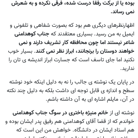
بوده يا از برکت رفقا درست شده، فرقی نکرده و به شعرش
نمی رساند.
اظهارنظرهای ديگری هم بود که بصورت شفاهی و تلفونی و
ايميل به من رسيد. بسياری معتقدند که
جناب کوهدامنی
شاعر نيستند اما چون محافظه کار تشريف دارند و نمی
خواهند دوستان را برنجانند، ابراز نظر نمی کنند
. بسيار خوب
نکنيد اما جای تاسف است که جسارت ابراز انديشه ی تان را
نداريد.
در پايان يک نوشته ی جالب را نه به دليل اينکه خود نوشته
سطح و اندازه ی قابل توجه ای داشت بلکه به دليل چند نکته
در آن، مايلم اشاره ای به آن داشته باشم.
نوشته ای از
خانم منيژه باختری در سوگ جناب کوهدامنی
خواندم که از قضا آقای کوهدامنی هم رفيق پدر ايشان بوده و
هم استاد ايشان در دانشگاه. خواهش من اين است که