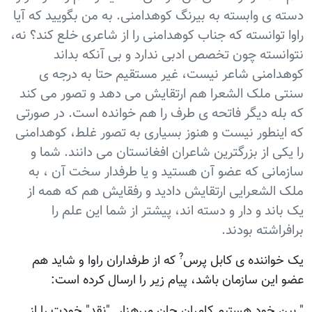
دسته ی وابسته به بيرنگ کوهدامنی. به من بگوييد که آيا
راوا توانسته که جناب کوهدامنی را از شاعری خلع کند؟ نه،
نتوانسته چون تخصص ادبی ندارد و بی آنکه بداند
کوهدامنی شاعر نيست، غير مستقيم حتا به درجه ی
سنتی ملک الشعرا هم ارتقايش می دهد و تصور می کند
که بله ديگر فاتحه ی طرف را هم خوانده است. در صورتی
که اينطور نيست و هنوز بسياری به تصور غلط، کوهدامنی
را يکی از بزرگترين شاعران افغانستان می دانند. شما و
سازمانی که عضو آن هستيد و يا طرفدار سخت آن ، به
ملک الشعرايی ارتقايش داديد و رفقايش هم که همه از
يک باند و دار و دسته اند، پيشتر از شما اين علم را
برافراشته بودند.
?
يک خواننده ی کابل پرس
که از طرفداران راوا و شايد هم
عضو اين سازمان باشد، پيام زير را ارسال کرده است:
" بین خود هستیم کامران جان میرهزار. "نقد" خودت را از