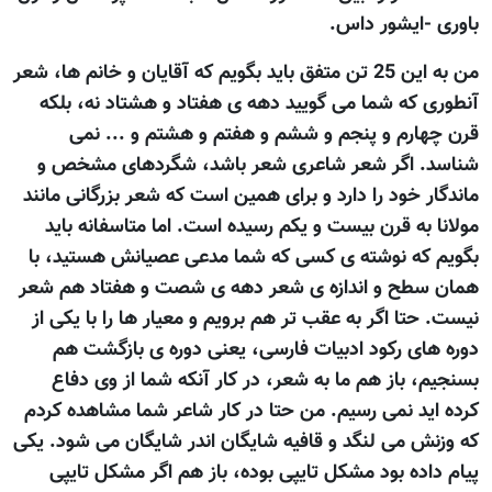
باوری -ایشور داس.
من به اين 25 تن متفق بايد بگويم که آقايان و خانم ها، شعر
آنطوری که شما می گوييد دهه ی هفتاد و هشتاد نه، بلکه
قرن چهارم و پنجم و ششم و هفتم و هشتم و ... نمی
شناسد. اگر شعر شاعری شعر باشد، شگردهای مشخص و
ماندگار خود را دارد و برای همين است که شعر بزرگانی مانند
مولانا به قرن بيست و يکم رسيده است. اما متاسفانه بايد
بگويم که نوشته ی کسی که شما مدعی عصيانش هستيد، با
همان سطح و اندازه ی شعر دهه ی شصت و هفتاد هم شعر
نيست. حتا اگر به عقب تر هم برويم و معيار ها را با يکی از
دوره های رکود ادبيات فارسی، يعنی دوره ی بازگشت هم
بسنجيم، باز هم ما به شعر، در کار آنکه شما از وی دفاع
کرده ايد نمی رسيم. من حتا در کار شاعر شما مشاهده کردم
که وزنش می لنگد و قافيه شايگان اندر شايگان می شود. يکی
پيام داده بود مشکل تايپی بوده، باز هم اگر مشکل تايپی