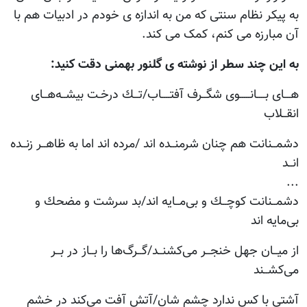
به پيکر نظام سنتی که من به اندازه ی خودم در ادبيات هم با
آن مبارزه می کنم، کمک می کند.
به اين چند سطر از نوشته ی گلنور بهمنی دقت کنيد:
هـــای‌ بــــانـــــوی‌ شگــرف‌ آفتــــاب/تــك‌ درخـت‌ بیشــه‌هــای‌
انقــلاب
دشمــنانت‌ هم‌ چنان‌ شرمنــده‌ اند /مرده‌ اند اما به‌ ظاهــر زنــده‌
انــد
...
دشمــنانت‌ كوچــك‌ و بی‌مــایه‌ اند/بد سرشت‌ و مضحك‌ و
بی‌مایه‌ اند
از میــان‌ جهل‌ خنجــر می‌كشنــد/گــرگ‌ها را بــاز در بــر
می‌كشــند
آشتی‌ با كس‌ ندارد چشم‌ شان‌/آتش‌ آفت‌ می‌كند در خشم‌