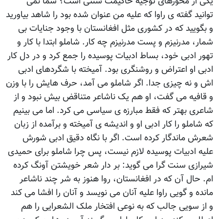
يکی از محورهای توجيه حاکيمت سنتی است؟ شما نمی
توانيد گفته ی راوا که عليه من عنوان شده بود را شاهد بياوريد
و بگوييد که در کشوری مثل افغانستان با وجود جنايات بی
شمار، مدرنيزم و پست مدرنيزم چه کار. شاملو ابتدا با کار و
تهور ادبی خود، بساط ادبيات پوسيده را جمع کرد و در دل کار
ادبی او اعتراض و روشنگری بود. آميخته با شگردهای ادبی
اش و نه چيزی جدا. اگر شاملو می آمد، حرف هايش را با وزن
و قافيه می گفت، او هم يک ناشاعر متناقض بيش نبود و از
شاعری بهتر که فقط مبارزه ی سياسی می کرد. اما می بينيم
که شاملو را کار ادبی او و انديشه ی آميخته و برآمده از زبان
شعرش ماندگار کرده است. اگر با نگاه دقيق ادبی شورش
عليه ادبيات پوسيده لازم نيست، پس چرا شاملو برای حميدی
شيرازی سنت گرا می گويد: بر دار شعر خویشتن آونگ کرده
ام. حال آن که در افغانستان، روا هنوز به شر چند ناشاعر
مانده و گويی راوا عليه آنان می نويسد و آنان را افشا می کند
و از سويی جالب که به نوعی افتخار ملک الشعرايی را هم