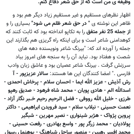
وظيفه ی من است که از حق شعر دفاع کنم.
اظهار نظرهای مستقيم و غير مستقيم زياد ديگر هم بود و
ظاهر اين نوشته ی
" در حق شعر ظلم می شود"
بسياری را و
از جمله 25 نفر متفق
را به تکاپو انداخته بود که ثابت کنند که
کوهدامنی شاعر است و برای اينکه راه گريزی هم بگذارند اين
جمله را آورده اند که: "بیرنگ شاعر ونویسنده دهه های
شصت و هفتاد بود. نباید آن را به سنجه های امروز بباد
سرزنش گرفت . بیرنگ شاعر عصیان بود و عاشق زبان وادب
فارسی ." امضا کنندگان اين ها هستند:
سالار عزیزپور - آ
رش آذیش - عزیز الله ایما - احسان سلام - پرخاش احمدی -
اسدالله الم - هادی پویان - محمد شاه فرهود - صدیق رهپو
طرزی - خلیل الله رووفی - فضل الرحیم رحیم خــبر نگار آزاد -
نعمت حسینی - نیلاب سلام - سید فرویدن ابراهیمی - داکتر
پروین پژواک - هژبر شینواری - نصیر مهرین - شبگیر
پولادیان - محمد زرگر پور - واسع بهادری - رفعت حسینی -
محمد افسر رهبین - منصور ساحل شباهنگ - پوهنمل رسول