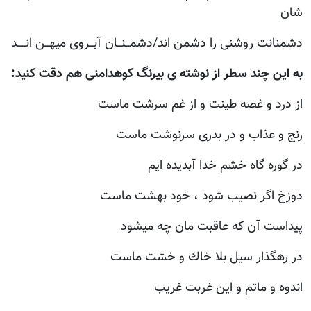
شان
دشمنانت‌ روشنی‌ را دشمن‌ اند/دشمــنــان‌ آبــروی‌ میهــن‌ انــــد
به اين چند سطر از نوشته ی بيرنگ کوهدامنی هم دقت کنيد:
از درد و غصه طينت و از غم سرشت ماست
رنج و عذاب و در بدرى سرنوشت ماست
در گوره گاه خشم خدا آبديده ايم
دوزخ اگر نصيب شود ، خود بهشت ماست
پيداست آن كه عاقبت مان چه ميشود
در رهگذار سيل بلا خاك و خشت ماست
اندوه و ماتم و اين غربت غريب