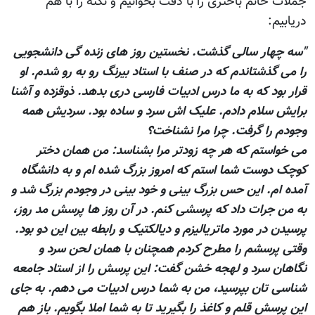
جملات خانم باختری را با دقت بخوانيم و نکته را با هم
دريابيم:
"سه چهار سالی گذشت. نخستین روز های زنده گی دانشجویی
را می گذشتاندم که در صنف با استاد بیرنگ رو به رو شدم. او
قرار بود که به ما درس ادبیات فارسی دری بدهد. ذوقزده و آشنا
برایش سلام دادم. علیک اش سرد و ساده بود. سردیش همه
وجودم را گرفت. چرا مرا نشناخت؟
می خواستم که هر چه زودتر مرا بشناسد: من همان دختر
کوچک دوست شما استم که امروز بزرگ شده ام و به دانشگاه
آمده ام. این حس بزرگ بینی و خود بینی در وجودم بزرگ شد و
به من جرات داد که پرسشی کنم. در آن روز ها پرسش مد روز،
پرسیدن در مورد ماتریالیزم و دیالکتیک و رابطه بین این دو بود.
وقتی پرسشم را مطرح کردم همچنان با همان لحن سرد و
نگاهان سرد و لهجه خشن گفت: این پرسش را از استاد جامعه
شناسی تان بپرسید، من به شما درس ادبیات می دهم. به جای
این پرسش قلم و کاغذ را بگیرید تا به شما املا بگویم. باز هم