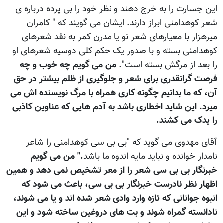
اين جسارت را به خرج دهند و نظر خود را بی پرده درباره ی
شعر کوهدامنی ابراز دارند. ايشان می گويند که " کامران
ميرهزار با معيارهای شعر نو يا مدرن کمر به نقد شعرهای
کوهدامنی بسته و با صدور يک حکم کلی دوسيه شعرهای او
را بعد از مرگش بسته است".
من می گويم چه خوب و چه
فرصت گرانقدری برای شعر و جلوگيری از ظلم بيشتر در حق
آن، که ما بدانيم چگونه کاری همراه با مرگ نويسنده اش می
ميرد. اين شايد اخطاری باشد به آدم هايی که عناوين کاذبی
را يدک می کشند.
آقای مهدوی می گويد که "بی بی سی کوهدامنی را شاعر
نامدار خوانده و نبايد مايه اندوه ما باشد
." من می گويم
خبرنگار بی بی سی شعر را از معر تشخيص نمی دهد و همين
اظهار نظر نادرست خبرنگار بی بی سی، باعث می شود که
انبوه جوانانی که تازه وارد وادی شعر شده اند و يا می شوند،
نادانسته گمراه شوند و بت های دروغين ساخته شود و اين