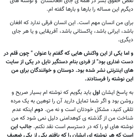
نقض حقوق بشر در همه ی جای افغانستان" و نوشته های
ديگرم اين مساله را بارها و بارها گفته ام.
برای من انسان مهم است. اين انسان فرقی ندارد که افغان
باشد، ايرانی باشد، پاکستانی باشد، آفريقايی و يا هر جای
ديگری.
و اما يکی از اين واکنش هايی که گفتم با عنوان " چون قلم در
دست غداری بود" از فردی بنام دستگير نايل در يکی از سايت
های اينترنتی نشر شده بود. دوستان و خوانندگان برای من
اين نوشته را فرستادند.
به پاسخ ايشان
اول
بايد بگويم که نوشته ام بسيار صريح و
روشن بود و اگر شما تمايل داريد آن را توهين به يک مرده
تلقی کنيد، مشکل خودتان است و نه من.
دوم
اينکه عدم
شناخت من از گذشته ی کوهدامنی دليل نمی شود که من
نوشته های او را که در دسترسم است نقد نکنم.
جالب اين
است که هر نوشته ای ايشان را که يافتم يکی از يکی ضعيف