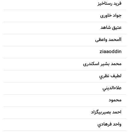
فرید رستاخیز
جواد خاوری
عتیق شاهد
llمحمد واعظی
ziaaoddin
محمد بشیر اسکندری
لطيف نظري
علاءالديني
محمود
احمد بصيربيگزاد
واحد فرهادي