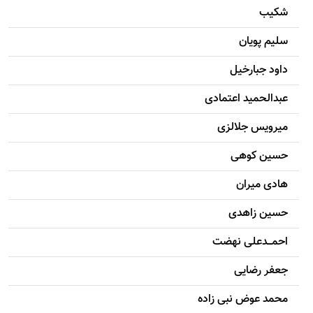
شکيب
سليم پویان
داود جبارخیل
عبدالحمید اعتمادی
میرویس جلالزی
حسين کوهی
هادی ميران
حسين زاهدی
احمـــدعلی نهضت
جعفر رضایی
محمد عوض نبی زاده