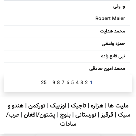
و- ولی
Robert Maier
محمد هدایت
حمزه واعظی
نبی قانع زاده
محمد امين صادقی
25
9
8
7
6
5
4
3
2
1
ملیت ها
|
هزاره
|
تاجیک
|
اوزبیک
|
تورکمن
|
هندو و
سیک
|
قرقیز
|
نورستانی
|
بلوچ
|
پشتون/افغان
|
عرب/
سادات