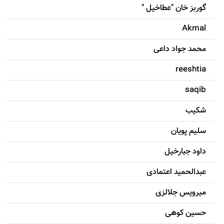
گوربز خان "عطاخیل "
Akmal
محمد جواد داعی
reeshtia
saqib
شکيب
سليم پویان
داود جبارخیل
عبدالحمید اعتمادی
میرویس جلالزی
حسين کوهی