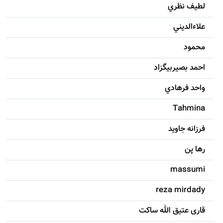
لطيف نظري
علاءالديني
محمود
احمد بصيربيگزاد
واحد فرهادي
Tahmina
فرزانه جاويد
رها پن
massumi
reza mirdady
قاری عتیق الله ساکت