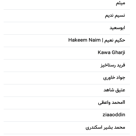
میثم
نسیم ندیم
ابوسعيد
حکيم نعيم | Hakeem Naim
Kawa Gharji
فرید رستاخیز
جواد خاوری
عتیق شاهد
llمحمد واعظی
ziaaoddin
محمد بشیر اسکندری