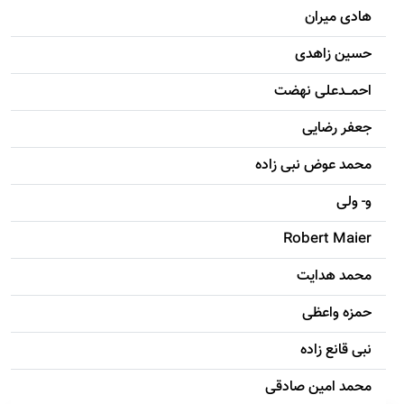
هادی ميران
حسين زاهدی
احمـــدعلی نهضت
جعفر رضایی
محمد عوض نبی زاده
و- ولی
Robert Maier
محمد هدایت
حمزه واعظی
نبی قانع زاده
محمد امين صادقی