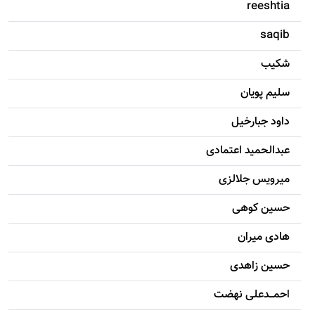
reeshtia
saqib
شکيب
سليم پویان
داود جبارخیل
عبدالحمید اعتمادی
میرویس جلالزی
حسين کوهی
هادی ميران
حسين زاهدی
احمـــدعلی نهضت