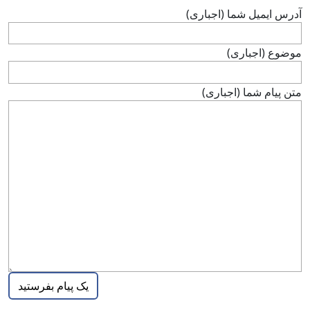
آدرس ايميل شما (اجباری)
موضوع (اجباری)
متن پيام شما (اجباری)