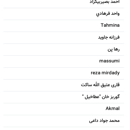
احمد بصيربيگزاد
واحد فرهادي
Tahmina
فرزانه جاويد
رها پن
massumi
reza mirdady
قاری عتیق الله ساکت
گوربز خان "عطاخیل "
Akmal
محمد جواد داعی