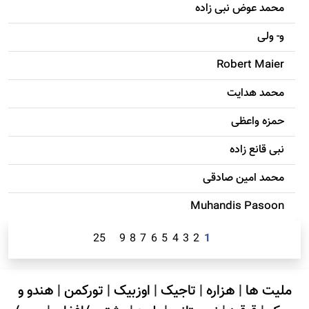
محمد عوض نبی زاده
و- ولی
Robert Maier
محمد هدایت
حمزه واعظی
نبی قانع زاده
محمد امين صادقی
Muhandis Pasoon
25
9
8
7
6
5
4
3
2
1
ملیت ها
|
هزاره
|
تاجیک
|
اوزبیک
|
تورکمن
|
هندو و