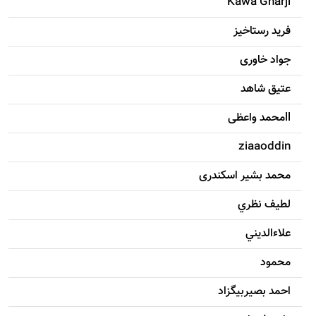
Kawa Gharji
فرید رستاخیز
جواد خاوری
عتیق شاهد
llمحمد واعظی
ziaaoddin
محمد بشیر اسکندری
لطيف نظري
علاءالديني
محمود
احمد بصيربيگزاد