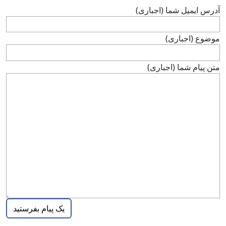
آدرس ايميل شما (اجباری)
موضوع (اجباری)
متن پيام شما (اجباری)