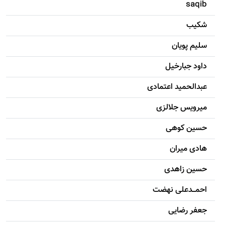
saqib
شکيب
سليم پویان
داود جبارخیل
عبدالحمید اعتمادی
میرویس جلالزی
حسين کوهی
هادی ميران
حسين زاهدی
احمـــدعلی نهضت
جعفر رضایی