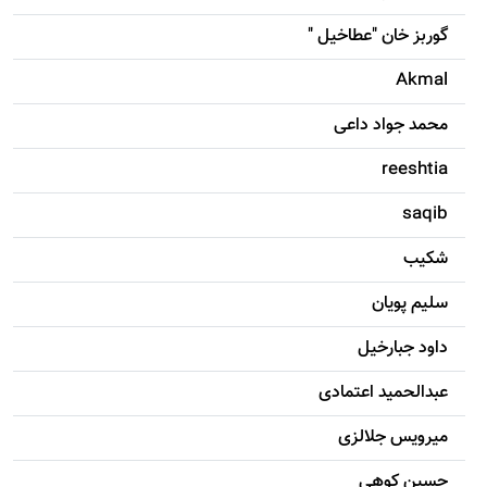
گوربز خان "عطاخیل "
Akmal
محمد جواد داعی
reeshtia
saqib
شکيب
سليم پویان
داود جبارخیل
عبدالحمید اعتمادی
میرویس جلالزی
حسين کوهی