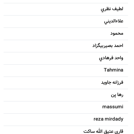
لطيف نظري
علاءالديني
محمود
احمد بصيربيگزاد
واحد فرهادي
Tahmina
فرزانه جاويد
رها پن
massumi
reza mirdady
قاری عتیق الله ساکت