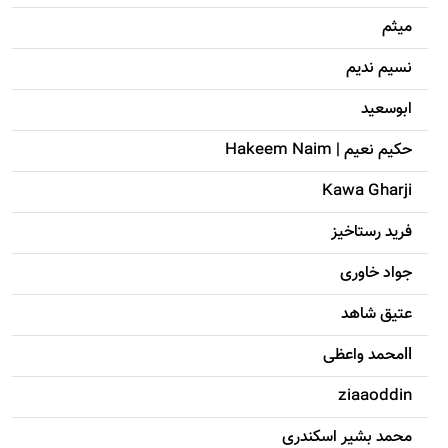
میثم
نسیم ندیم
ابوسعيد
حکيم نعيم | Hakeem Naim
Kawa Gharji
فرید رستاخیز
جواد خاوری
عتیق شاهد
llمحمد واعظی
ziaaoddin
محمد بشیر اسکندری