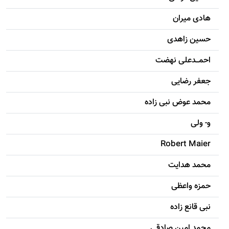
هادی ميران
حسين زاهدی
احمـــدعلی نهضت
جعفر رضایی
محمد عوض نبی زاده
و- ولی
Robert Maier
محمد هدایت
حمزه واعظی
نبی قانع زاده
محمد امين صادقی