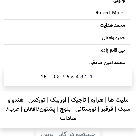
و- ولی
Robert Maier
محمد هدایت
حمزه واعظی
نبی قانع زاده
محمد امين صادقی
25
9
8
7
6
5
4
3
2
1
ملیت ها
|
هزاره
|
تاجیک
|
اوزبیک
|
تورکمن
|
هندو و
سیک
|
قرقیز
|
نورستانی
|
بلوچ
|
پشتون/افغان
|
عرب/
سادات
جستجو در کابل پرس