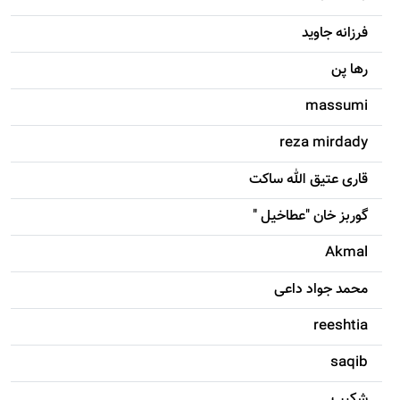
فرزانه جاويد
رها پن
massumi
reza mirdady
قاری عتیق الله ساکت
گوربز خان "عطاخیل "
Akmal
محمد جواد داعی
reeshtia
saqib
شکيب