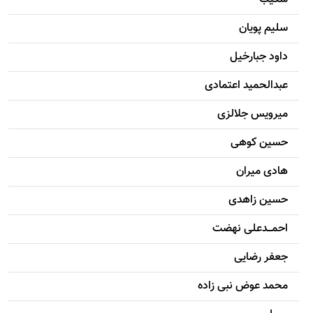
سليم پویان
داود جبارخیل
عبدالحمید اعتمادی
میرویس جلالزی
حسين کوهی
هادی ميران
حسين زاهدی
احمـــدعلی نهضت
جعفر رضایی
محمد عوض نبی زاده