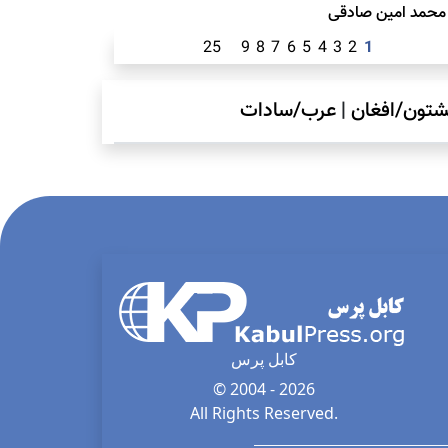
محمد امين صادقی
25
9
8
7
6
5
4
3
2
1
شتون/افغان
|
عرب/سادات
کابل پرس
© 2004 - 2026
All Rights Reserved.