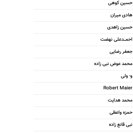
حسين کوهی
هادی ميران
حسين زاهدی
احمـــدعلی نهضت
جعفر رضایی
محمد عوض نبی زاده
و- ولی
Robert Maier
محمد هدایت
حمزه واعظی
نبی قانع زاده