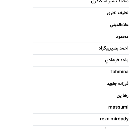
محمد بشیر اسکندری
لطيف نظري
علاءالديني
محمود
احمد بصيربيگزاد
واحد فرهادي
Tahmina
فرزانه جاويد
رها پن
massumi
reza mirdady