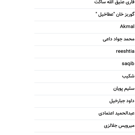
قاری عتیق الله ساکت
گوربز خان "عطاخیل "
Akmal
محمد جواد داعی
reeshtia
saqib
شکيب
سليم پویان
داود جبارخیل
عبدالحمید اعتمادی
میرویس جلالزی