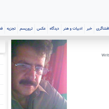
فشاگری
خبر
ادبیات و هنر
دیدگاه
عکس
تروریسم
تجزیه
فد
Writ