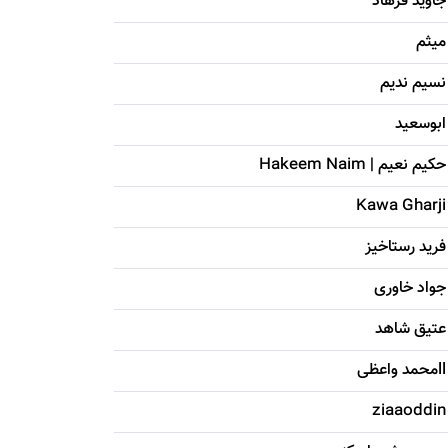
جاويد فرهاد
میثم
نسیم ندیم
ابوسعيد
حکيم نعيم | Hakeem Naim
Kawa Gharji
فرید رستاخیز
جواد خاوری
عتیق شاهد
llمحمد واعظی
ziaaoddin