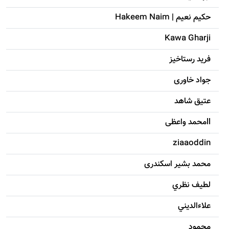
حکيم نعيم | Hakeem Naim
Kawa Gharji
فرید رستاخیز
جواد خاوری
عتیق شاهد
llمحمد واعظی
ziaaoddin
محمد بشیر اسکندری
لطيف نظري
علاءالديني
محمود