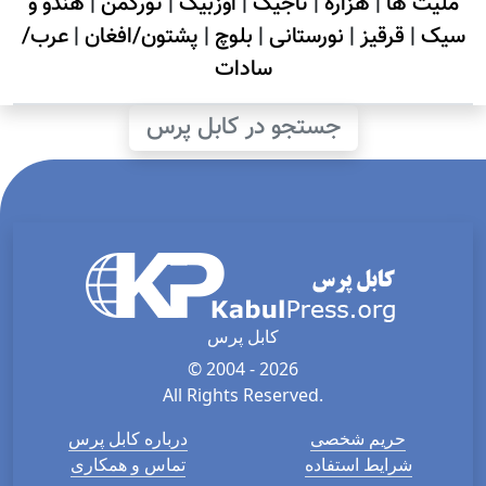
ملیت ها
|
هزاره
|
تاجیک
|
اوزبیک
|
تورکمن
|
هندو و
سیک
|
قرقیز
|
نورستانی
|
بلوچ
|
پشتون/افغان
|
عرب/
سادات
جستجو در کابل پرس
کابل پرس
© 2004 - 2026
All Rights Reserved.
حریم شخصی
درباره کابل پرس
شرایط استفاده
تماس و همکاری