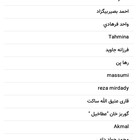
احمد بصيربيگزاد
واحد فرهادي
Tahmina
فرزانه جاويد
رها پن
massumi
reza mirdady
قاری عتیق الله ساکت
گوربز خان "عطاخیل "
Akmal
محمد جواد داعی