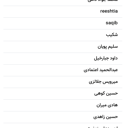
reeshtia
saqib
شکيب
سليم پویان
داود جبارخیل
عبدالحمید اعتمادی
میرویس جلالزی
حسين کوهی
هادی ميران
حسين زاهدی