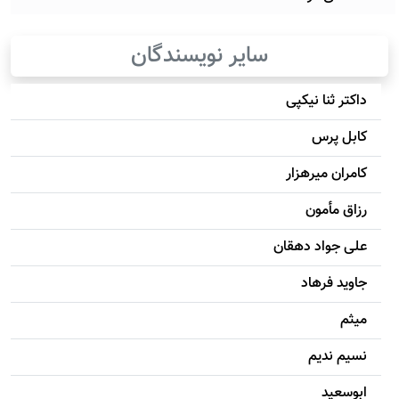
سایر نویسندگان
داکتر ثنا نیکپی
کابل پرس
کامران میرهزار
رزاق مأمون
علی جواد دهقان
جاويد فرهاد
میثم
نسیم ندیم
ابوسعيد