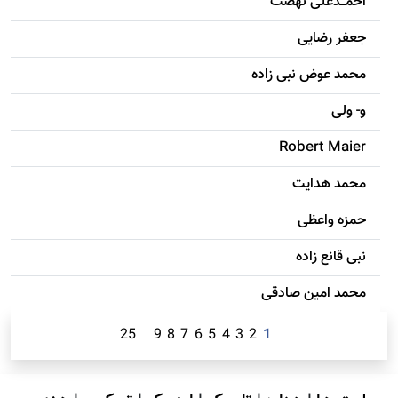
احمـــدعلی نهضت
جعفر رضایی
محمد عوض نبی زاده
و- ولی
Robert Maier
محمد هدایت
حمزه واعظی
نبی قانع زاده
محمد امين صادقی
25
9
8
7
6
5
4
3
2
1