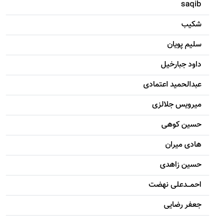
saqib
شکيب
سليم پویان
داود جبارخیل
عبدالحمید اعتمادی
میرویس جلالزی
حسين کوهی
هادی ميران
حسين زاهدی
احمـــدعلی نهضت
جعفر رضایی