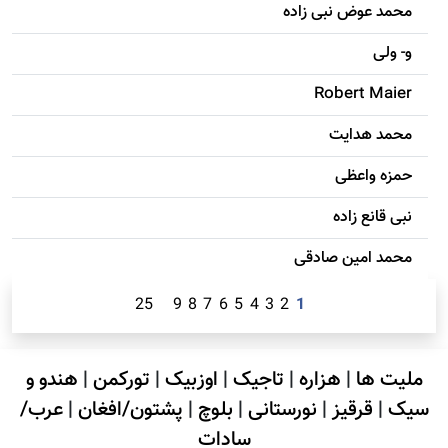
محمد عوض نبی زاده
و- ولی
Robert Maier
محمد هدایت
حمزه واعظی
نبی قانع زاده
محمد امين صادقی
25
9
8
7
6
5
4
3
2
1
ملیت ها
|
هزاره
|
تاجیک
|
اوزبیک
|
تورکمن
|
هندو و
سیک
|
قرقیز
|
نورستانی
|
بلوچ
|
پشتون/افغان
|
عرب/
سادات