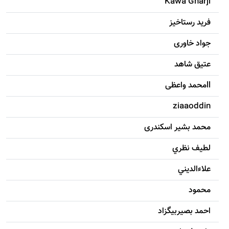
Kawa Gharji
فرید رستاخیز
جواد خاوری
عتیق شاهد
llمحمد واعظی
ziaaoddin
محمد بشیر اسکندری
لطيف نظري
علاءالديني
محمود
احمد بصيربيگزاد