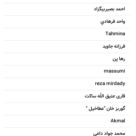
احمد بصيربيگزاد
واحد فرهادي
Tahmina
فرزانه جاويد
رها پن
massumi
reza mirdady
قاری عتیق الله ساکت
گوربز خان "عطاخیل "
Akmal
محمد جواد داعی