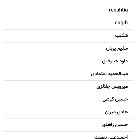
reeshtia
saqib
شکيب
سليم پویان
داود جبارخیل
عبدالحمید اعتمادی
میرویس جلالزی
حسين کوهی
هادی ميران
حسين زاهدی
احمـــدعلی نهضت