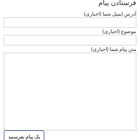
فرستادن پيام
آدرس ايميل شما (اجباری)
موضوع (اجباری)
متن پيام شما (اجباری)