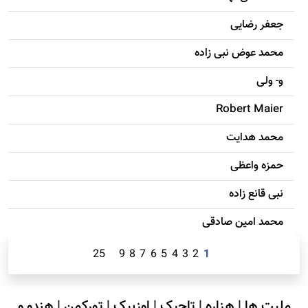
جعفر رضایی
محمد عوض نبی زاده
و- ولی
Robert Maier
محمد هدایت
حمزه واعظی
نبی قانع زاده
محمد امين صادقی
25
9
8
7
6
5
4
3
2
1
ملیت ها
|
هزاره
|
تاجیک
|
اوزبیک
|
تورکمن
|
هندو و