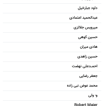
داود جبارخیل
عبدالحمید اعتمادی
میرویس جلالزی
حسين کوهی
هادی ميران
حسين زاهدی
احمـــدعلی نهضت
جعفر رضایی
محمد عوض نبی زاده
و- ولی
Robert Maier