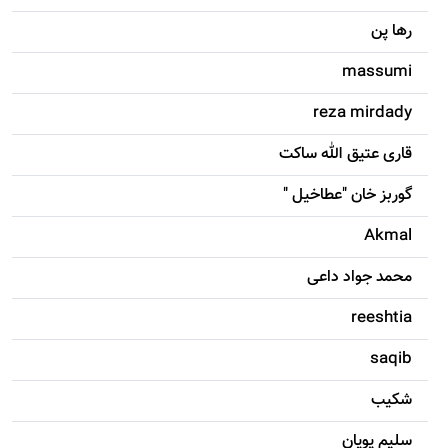
رها پن
massumi
reza mirdady
قاری عتیق الله ساکت
گوربز خان "عطاخیل "
Akmal
محمد جواد داعی
reeshtia
saqib
شکيب
سليم پویان