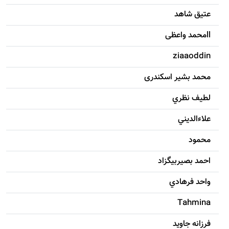
عتیق شاهد
llمحمد واعظی
ziaaoddin
محمد بشیر اسکندری
لطيف نظري
علاءالديني
محمود
احمد بصيربيگزاد
واحد فرهادي
Tahmina
فرزانه جاويد