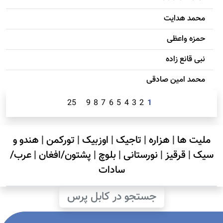
محمد هدایت
حمزه واعظی
نبی قانع زاده
محمد امين صادقی
25
9
8
7
6
5
4
3
2
1
ملیت ها
|
هزاره
|
تاجیک
|
اوزبیک
|
تورکمن
|
هندو و
سیک
|
قرقیز
|
نورستانی
|
بلوچ
|
پشتون/افغان
|
عرب/
سادات
جستجو در کابل پرس