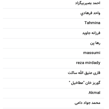
احمد بصيربيگزاد
واحد فرهادي
Tahmina
فرزانه جاويد
رها پن
massumi
reza mirdady
قاری عتیق الله ساکت
گوربز خان "عطاخیل "
Akmal
محمد جواد داعی