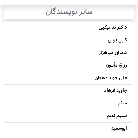
سایر نویسندگان
داکتر ثنا نیکپی
کابل پرس
کامران میرهزار
رزاق مأمون
علی جواد دهقان
جاويد فرهاد
میثم
نسیم ندیم
ابوسعيد