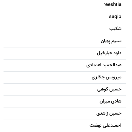
reeshtia
saqib
شکيب
سليم پویان
داود جبارخیل
عبدالحمید اعتمادی
میرویس جلالزی
حسين کوهی
هادی ميران
حسين زاهدی
احمـــدعلی نهضت