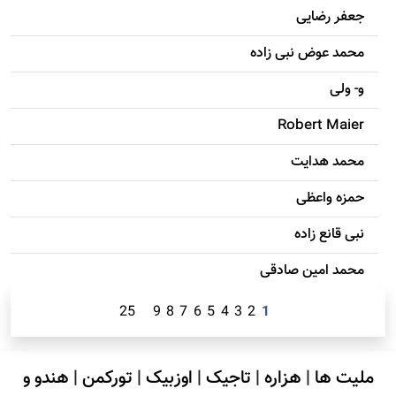
جعفر رضایی
محمد عوض نبی زاده
و- ولی
Robert Maier
محمد هدایت
حمزه واعظی
نبی قانع زاده
محمد امين صادقی
25
9
8
7
6
5
4
3
2
1
ملیت ها
|
هزاره
|
تاجیک
|
اوزبیک
|
تورکمن
|
هندو و