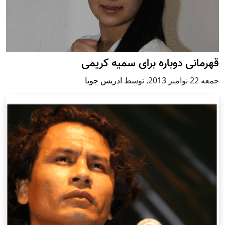
قهرمانى دوباره براى سميه كريمى
جمعه 22 نوامبر 2013
,
توسط
ادریس جویا