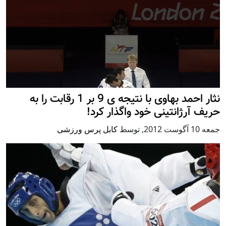
نثار احمد بهاوی با نتیجه ی 9 بر 1 رقابت را به
حریف آرژانتینی خود واگذار کرد!
جمعه 10 آگوست 2012
,
توسط
کابل پرس ورزشی