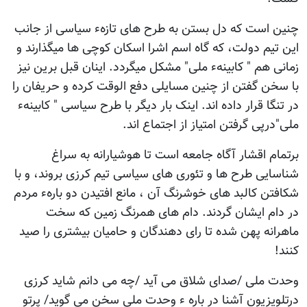
چنین است که دل بستن به طرح های تازهء سیاسی از جانب
این تیم دولت، که گاه اسم اشرا اسکان کوچی ها میگذارند و
زمانی هم " کابینهء ملی" مشکل میگردد. اینان قبل برین نیز
با سخن گفتن از چنین مسایلی دفع الوقت کرده و حریفان را
در تنگا قرار داده اند. اینک بار دیگر با طرح سیاسی " کابینهء
ملی"درپی گرفتن امتیاز از اجتماع اند.
برتمام اقشار آگاه جامعه است تا هوشیارانه به سراغ
شناسایی طرح ها و تئوری های سیاسی تیم کرزی بروند، و با
شکافتن کالبد های خوشرنگ آن ، مانع افتیدن دو بارهء مردم
در دام ایشان گردند. دام های همرنگ زمین که سخت
ماهرانه پهن شده تا رای دهندگان و حامیان بیشتری را صید
کنند!
وحدت ملی /صدای شلاق می آید /چه می دانم شاید کرزی
درتلویزیون آشنا در باره ء وحدت ملی سخن می گوید/ پرتو