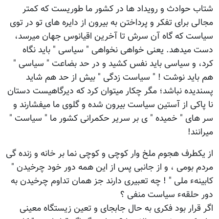
شتاب حوادث و رویداد ها در کشور ما طوریست که کمتر
مجالی برای تفکر و پرداختن به بیرون از دایره های تو در توی
سیاست که گاه آن سرش تا آخرین اقیانوس جهان میرسد،
دست میدهد. یعنی خواهی نخواهی " سیاسی " باید نگاه
کرد، و سیاسی باید نفس کشید و در حد بضاعت " سیاسی "
هم باید نوشت ! " سیاست زدگی " بیش از حد هم شاید
پسندیده نباشد؛ مگر چکار میتوان کرد که دیرگاهیست دستان
نا پاکی از آستین سیاست بیرون شده و گلوی ما میفشارند و
سر های " خمیده " ی بر سریر حکمرانی کشور ما " سیاست "
میرانند!
از یکطرف هجوم ملخ وار کوچی و کوچی نما بر خانه و زنده گی
مردم بومی ، و از جانبی پس از این همه دور خود چرخیدن "
کابینهء ملی " ! چه تعبیری دارند جز همان تداوم چرخیدن به
دور حلقهء سیاست منفی ؟
اگر قرار بود فکری به حال جابجای و تعین زیستگاه معینی