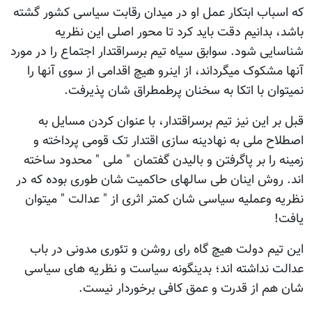
که اسباب ابتکار عمل او در میدان رقابت سیاسی کشور گشته
باشد، بدانیم دقت باید کرد تا محور اصلی این نظریه
شناسایی شود. سوابق سیاه تیم برسراقتدار اجتماع را در مورد
آنها مشکوک میگرداند، از اینرو هیچ اقدامی از سوی آنها را
نمیتوان با اتکا به سخنان پرطمطراق شان پذیرفت.
قبل بر این نیز تیم برسراقتدار، با عنوان کردن مسایل به
اصطلاح ملی به نهادینه سازی اقتدار تک قومی پرداخته و
زمینه را بر پاگرفتن و بالیدن گفتمان " ملی " محدود ساخته
اند. روش اینان طی سالهای حاکمیت شان طوری بوده که در
نظریه وعملیه سیاسی شان کمتر اثری از " عدالت " میتوان
یافت!
این تیم دولت هیچ گاه رای روشن و تئوری مدونی در باب
عدالت نداشته اند؛ بدینگونه سیاست و نظریه های سیاسی
شان هم از قدرت و عمق کافی برخوردار نیست.