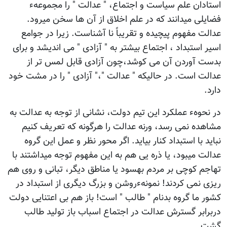
استادان علم سیاست و اجتماع، " عدالت " را مجموعهء
فضایلی میدانند که در علم اخلاق از آن ها سخن میرود.
عدالت مفهوم پیچیده و تقریباً نا آشناست. زیرا در جوامع
اسیر استبداد ، اجتماع بیشتر به " آزادی " می اندیشد و برای
بدست آوردن آن می کوشد،چون آزادی قابل لمس تر از
عدالت است. در حالیکه " عدالت "،" آزادی " را در مشت خود
دارد.
در نحوهء عملکرد این تیم دولت، نشانی از توجه به عدالت به
مشاهده نمی رسد، ورنه عدالت را هرگونه که تعریف کنیم
نباید با استبداد کنار بیاید. اگر محور نظر و عمل این گروه
عدالت میبود، یا ذره یی هم به این مفهوم توجه میداشتند با
تهاجم کوچی بر مردم بهسود یا مناطق دیگر، تبانی و روی هم
ریزی نمی کردند! نمونهءروشن و بزرگ دیگری از استبداد در
کشور ما گروه بدنام " طالب " است! باز هم بی اعتنایی دولت
دربرابر گسترش عدالت در اجتماع اسباب باز تولید طالب
گشت.