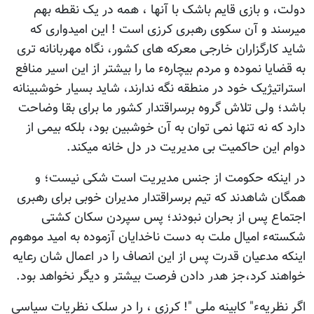
دولت، و بازی قایم باشک با آنها ، همه در یک نقطه بهم
میرسند و آن سکوی رهبری کرزی است ! این امیدواری که
شاید کارگزاران خارجی معرکه های کشور، نگاه مهربانانه تری
به قضایا نموده و مردم بیچارهء ما را بیشتر از این اسیر منافع
استراتیژیک خود در منطقه نگه ندارند، شاید بسیار خوشبینانه
باشد؛ ولی تلاش گروه برسراقتدار کشور ما برای بقا وضاحت
دارد که نه تنها نمی توان به آن خوشبین بود، بلکه بیمی از
دوام این حاکمیت بی مدیریت در دل خانه میکند.
در اینکه حکومت از جنس مدیریت است شکی نیست؛ و
همگان شاهدند که تیم برسراقتدار مدیران خوبی برای رهبری
اجتماع پس از بحران نبودند؛ پس سپردن سکان کشتی
شکستهء امیال ملت به دست ناخدایان آزموده به امید موهوم
اینکه مدعیان قدرت پس از این انصاف را در اعمال شان رعایه
خواهند کرد،جز هدر دادن فرصت بیشتر و دیگر نخواهد بود.
اگر نظریهء" کابینه ملی "! کرزی ، را در سلک نظریات سیاسی