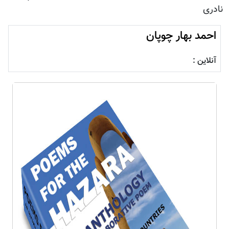
نادری
احمد بهار چوپان
آنلاین :