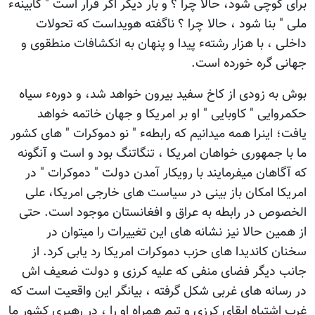
برای کوچی شود، حالا چرا ؟ و بار دیگر اگر قرار است " کابینهء
ملی " بنا شود ، حالا چرا ؟ ناگفته هویداست که تحولات
داخلی ، با هزار رشتهء پیدا و پنهان به انکشافات منطقوی و
جهانی گره خورده است.
بوش به زودی از کاخ سفید بیرون خواهد شد، و دورهء سیاه
حکمروایی " کاوبایی " او بر امریکا و جهان خاتمه خواهد
یافت؛ اینرا همه میدانیم که رابطهء " نو دموکرات " های کشور
ما با جمهوری خواهان امریکا ، تنگاتنگ بود و است و آنگونه
که آگاهان میفرمایند با رویکار آمدن دولت " دموکرات " در
امریکا امکان باز بینی در سیاست های خارجی امریکا، علی
الخصوص در رابطه به عراق و افغانستان موجود است. حتی
از همین حالا نیز نشانه های این تغییرات را میتوان در
سخنان کاندیدا های حزب دموکرات امریکا رد یابی کرد. از
جانب دیگر فضای منفی که علیه کرزی و دولت ضعیف اش
در رسانه های غربی شکل گرفته ، بیانگر این واقعیت است که
غرب اشتباه ابقای کرزی و تیم همراه او را ، در رهبری کشور ما