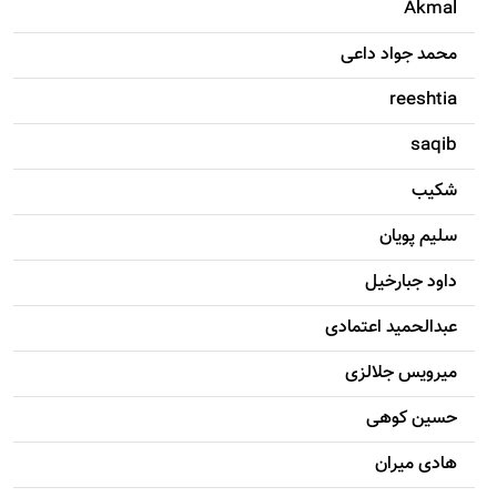
Akmal
محمد جواد داعی
reeshtia
saqib
شکيب
سليم پویان
داود جبارخیل
عبدالحمید اعتمادی
میرویس جلالزی
حسين کوهی
هادی ميران