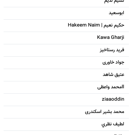
نسیم ندیم
ابوسعيد
حکيم نعيم | Hakeem Naim
Kawa Gharji
فرید رستاخیز
جواد خاوری
عتیق شاهد
llمحمد واعظی
ziaaoddin
محمد بشیر اسکندری
لطيف نظري