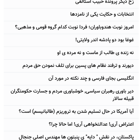
رُخ دیگر پروندۀ حبیب استالفی
انتخابات و حکایت یکی از نامزدها
امروز نوبت هندوباوران؛ فردا نوبت کدام گروه قومی و مذهبی؟
غوغا بود دو پادشه اندر ولایتی!
نه زنده ی طالب از ماست و نه مرده ی او
دیورند و ترفند نظام های پسین برای تلف نمودن حق مردم
انگلیسی بجای فارسی و چند نکته در مورد آن
دیر باوری رهبران سیاسی٬ خوشباوری مردم و جسارت حکومتگران
قبیله سالار
آیا آمریکا در حال تسلیم شدن به تروریزم (طالبانیسم) است؟
اعتراض آری! عدالتخواهی آری! اما حالا چرا؟
پاکستان، در نقش " دایه" ی پنبتون ها مهندس اصلی جنجال