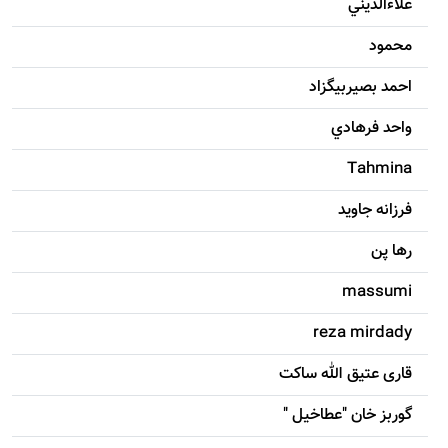
علاءالديني
محمود
احمد بصيربيگزاد
واحد فرهادي
Tahmina
فرزانه جاويد
رها پن
massumi
reza mirdady
قاری عتیق الله ساکت
گوربز خان "عطاخیل "