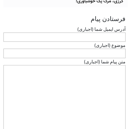
کرزی، مرگ یک خوشباوری!
فرستادن پيام
آدرس ايميل شما (اجباری)
موضوع (اجباری)
متن پيام شما (اجباری)