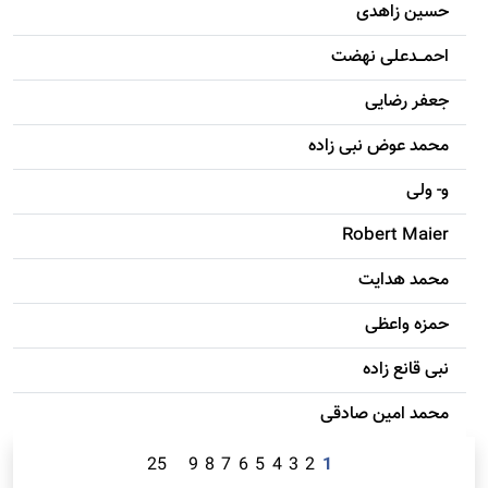
حسين زاهدی
احمـــدعلی نهضت
جعفر رضایی
محمد عوض نبی زاده
و- ولی
Robert Maier
محمد هدایت
حمزه واعظی
نبی قانع زاده
محمد امين صادقی
25
9
8
7
6
5
4
3
2
1