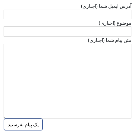
آدرس ايميل شما (اجباری)
موضوع (اجباری)
متن پيام شما (اجباری)