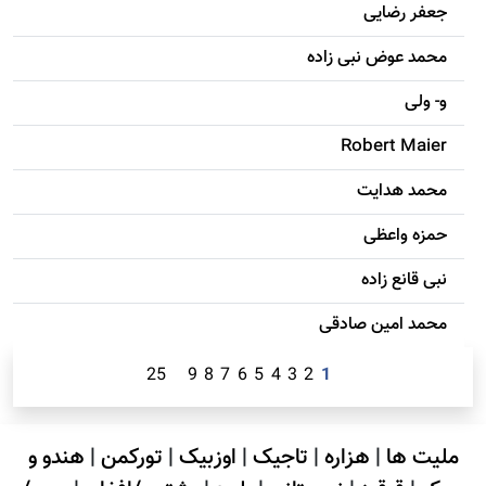
جعفر رضایی
محمد عوض نبی زاده
و- ولی
Robert Maier
محمد هدایت
حمزه واعظی
نبی قانع زاده
محمد امين صادقی
25
9
8
7
6
5
4
3
2
1
ملیت ها
|
هزاره
|
تاجیک
|
اوزبیک
|
تورکمن
|
هندو و