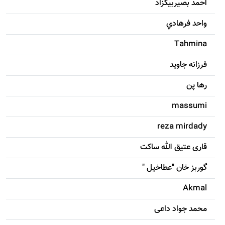
احمد بصيربيگزاد
واحد فرهادي
Tahmina
فرزانه جاويد
رها پن
massumi
reza mirdady
قاری عتیق الله ساکت
گوربز خان "عطاخیل "
Akmal
محمد جواد داعی