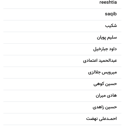
reeshtia
saqib
شکيب
سليم پویان
داود جبارخیل
عبدالحمید اعتمادی
میرویس جلالزی
حسين کوهی
هادی ميران
حسين زاهدی
احمـــدعلی نهضت