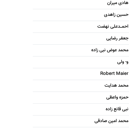
هادی ميران
حسين زاهدی
احمـــدعلی نهضت
جعفر رضایی
محمد عوض نبی زاده
و- ولی
Robert Maier
محمد هدایت
حمزه واعظی
نبی قانع زاده
محمد امين صادقی