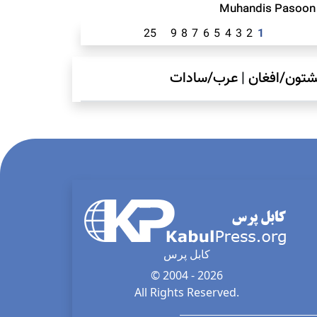
Muhandis Pasoon
25
9
8
7
6
5
4
3
2
1
شتون/افغان
|
عرب/سادات
کابل پرس
© 2004 - 2026
All Rights Reserved.