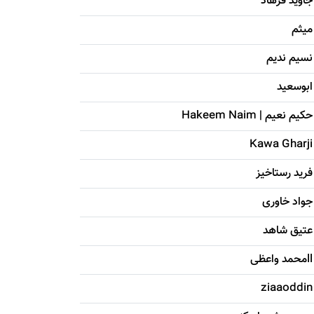
جاويد فرهاد
میثم
نسیم ندیم
ابوسعيد
حکيم نعيم | Hakeem Naim
Kawa Gharji
فرید رستاخیز
جواد خاوری
عتیق شاهد
llمحمد واعظی
ziaaoddin