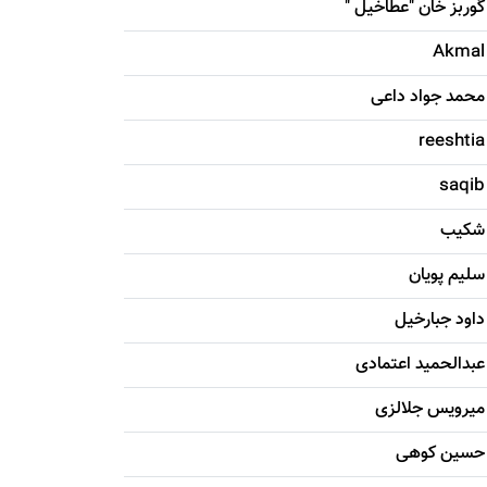
گوربز خان "عطاخیل "
Akmal
محمد جواد داعی
reeshtia
saqib
شکيب
سليم پویان
داود جبارخیل
عبدالحمید اعتمادی
میرویس جلالزی
حسين کوهی