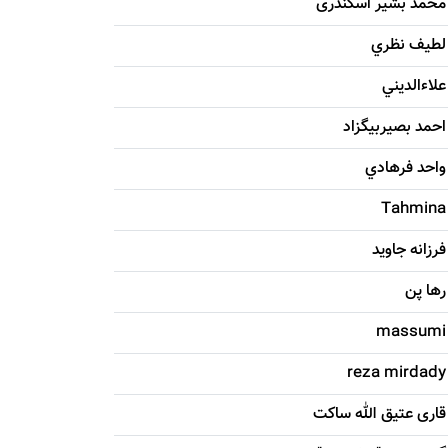
محمد بشیر اسکندری
لطيف نظري
علاءالديني
احمد بصيربيگزاد
واحد فرهادي
Tahmina
فرزانه جاويد
رها پن
massumi
reza mirdady
قاری عتیق الله ساکت