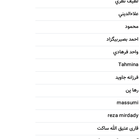
لطيف نظري
علاءالديني
محمود
احمد بصيربيگزاد
واحد فرهادي
Tahmina
فرزانه جاويد
رها پن
massumi
reza mirdady
قاری عتیق الله ساکت