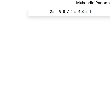
Muhandis Pasoon
25
9
8
7
6
5
4
3
2
1