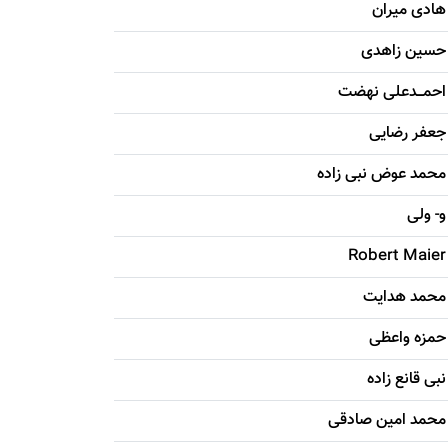
هادی ميران
حسين زاهدی
احمـــدعلی نهضت
جعفر رضایی
محمد عوض نبی زاده
و- ولی
Robert Maier
محمد هدایت
حمزه واعظی
نبی قانع زاده
محمد امين صادقی