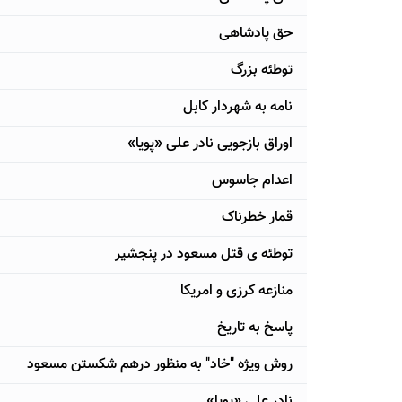
حق پادشاهی
توطئه بزرگ
نامه به شهردار کابل
اوراق بازجویی نادر علی «پویا»
اعدام جاسوس
قمار خطرناک
توطئه ی قتل مسعود در پنجشیر
منازعه کرزی و امریکا
پاسخ به تاریخ
روش ویژه "خاد" به منظور درهم شکستن مسعود
نادر علی «پویا»