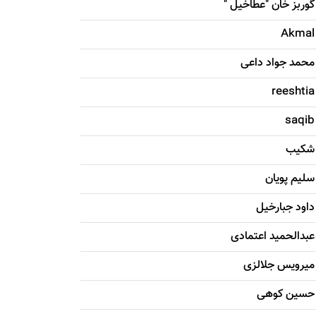
گوربز خان "عطاخیل "
Akmal
محمد جواد داعی
reeshtia
saqib
شکيب
سليم پویان
داود جبارخیل
عبدالحمید اعتمادی
میرویس جلالزی
حسين کوهی