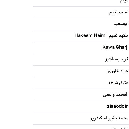
میثم
نسیم ندیم
ابوسعيد
حکيم نعيم | Hakeem Naim
Kawa Gharji
فرید رستاخیز
جواد خاوری
عتیق شاهد
llمحمد واعظی
ziaaoddin
محمد بشیر اسکندری