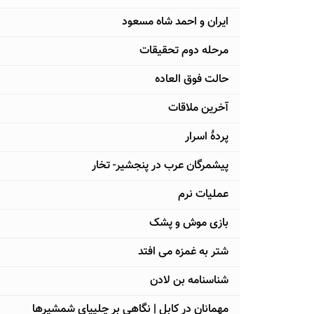
ایران و احمد شاه مسعود
مرحله دوم تحقیقات
حالت فوق العاده
آخرین ملاقات
پردۀ اسرار
پیشمرگان عرب در پنجشیر- تخار
عملیات نرم
بازی موش و پشک
شتر به غمزه می افتد
شناسنامه بن لادن
مهمانان در کابل | نگاهی بر چلیپای شمشیرها