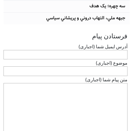
سه چهره؛ یک هدف
جبهه ملي، التهاب دروني و پريشاني سياسي
فرستادن پيام
آدرس ايميل شما (اجباری)
موضوع (اجباری)
متن پيام شما (اجباری)