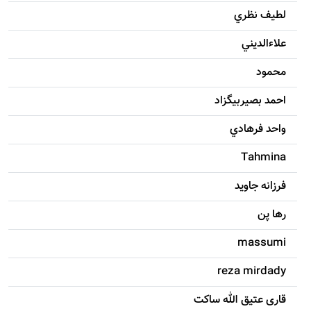
لطيف نظري
علاءالديني
محمود
احمد بصيربيگزاد
واحد فرهادي
Tahmina
فرزانه جاويد
رها پن
massumi
reza mirdady
قاری عتیق الله ساکت