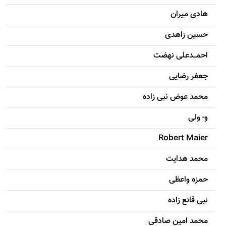
هادی ميران
حسين زاهدی
احمـــدعلی نهضت
جعفر رضایی
محمد عوض نبی زاده
و- ولی
Robert Maier
محمد هدایت
حمزه واعظی
نبی قانع زاده
محمد امين صادقی