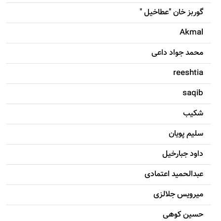
گوربز خان "عطاخیل "
Akmal
محمد جواد داعی
reeshtia
saqib
شکيب
سليم پویان
داود جبارخیل
عبدالحمید اعتمادی
میرویس جلالزی
حسين کوهی