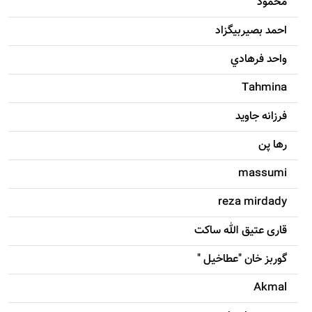
محمود
احمد بصيربيگزاد
واحد فرهادي
Tahmina
فرزانه جاويد
رها پن
massumi
reza mirdady
قاری عتیق الله ساکت
گوربز خان "عطاخیل "
Akmal