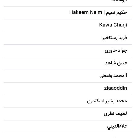
ابوسعيد
حکيم نعيم | Hakeem Naim
Kawa Gharji
فرید رستاخیز
جواد خاوری
عتیق شاهد
llمحمد واعظی
ziaaoddin
محمد بشیر اسکندری
لطيف نظري
علاءالديني