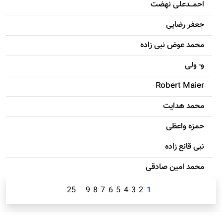
احمـــدعلی نهضت
جعفر رضایی
محمد عوض نبی زاده
و- ولی
Robert Maier
محمد هدایت
حمزه واعظی
نبی قانع زاده
محمد امين صادقی
25
9
8
7
6
5
4
3
2
1