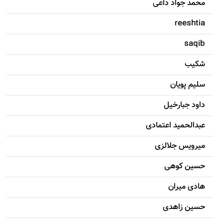
محمد جواد داعی
reeshtia
saqib
شکيب
سليم پویان
داود جبارخیل
عبدالحمید اعتمادی
میرویس جلالزی
حسين کوهی
هادی ميران
حسين زاهدی