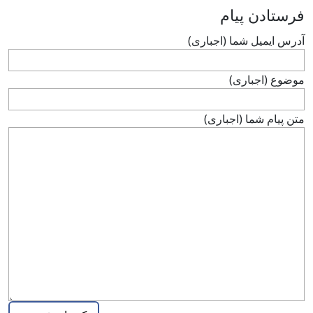
فرستادن پيام
آدرس ايميل شما (اجباری)
موضوع (اجباری)
متن پيام شما (اجباری)