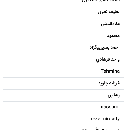
محمد بشیر اسکندری
لطيف نظري
علاءالديني
محمود
احمد بصيربيگزاد
واحد فرهادي
Tahmina
فرزانه جاويد
رها پن
massumi
reza mirdady