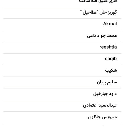
قاری عتیق الله ساکت
گوربز خان "عطاخیل "
Akmal
محمد جواد داعی
reeshtia
saqib
شکيب
سليم پویان
داود جبارخیل
عبدالحمید اعتمادی
میرویس جلالزی