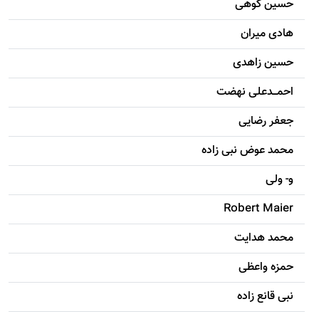
حسين کوهی
هادی ميران
حسين زاهدی
احمـــدعلی نهضت
جعفر رضایی
محمد عوض نبی زاده
و- ولی
Robert Maier
محمد هدایت
حمزه واعظی
نبی قانع زاده