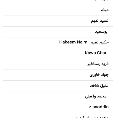
میثم
نسیم ندیم
ابوسعيد
حکيم نعيم | Hakeem Naim
Kawa Gharji
فرید رستاخیز
جواد خاوری
عتیق شاهد
llمحمد واعظی
ziaaoddin