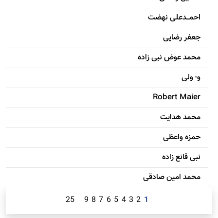
احمـــدعلی نهضت
جعفر رضایی
محمد عوض نبی زاده
و- ولی
Robert Maier
محمد هدایت
حمزه واعظی
نبی قانع زاده
محمد امين صادقی
25
9
8
7
6
5
4
3
2
1