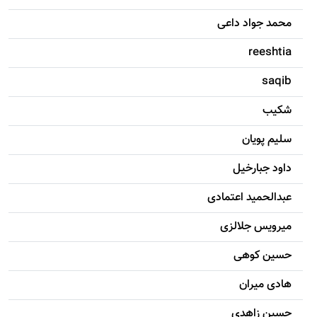
محمد جواد داعی
reeshtia
saqib
شکيب
سليم پویان
داود جبارخیل
عبدالحمید اعتمادی
میرویس جلالزی
حسين کوهی
هادی ميران
حسين زاهدی