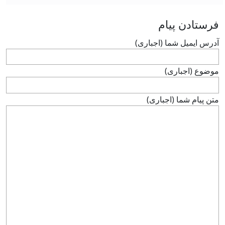
فرستادن پيام
آدرس ايميل شما (اجباری)
موضوع (اجباری)
متن پيام شما (اجباری)