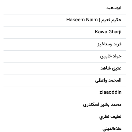
ابوسعيد
حکيم نعيم | Hakeem Naim
Kawa Gharji
فرید رستاخیز
جواد خاوری
عتیق شاهد
llمحمد واعظی
ziaaoddin
محمد بشیر اسکندری
لطيف نظري
علاءالديني