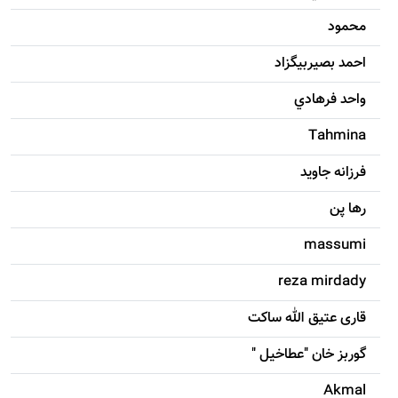
محمود
احمد بصيربيگزاد
واحد فرهادي
Tahmina
فرزانه جاويد
رها پن
massumi
reza mirdady
قاری عتیق الله ساکت
گوربز خان "عطاخیل "
Akmal