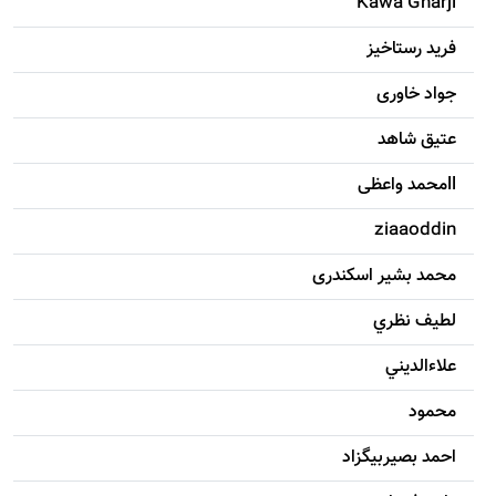
Kawa Gharji
فرید رستاخیز
جواد خاوری
عتیق شاهد
llمحمد واعظی
ziaaoddin
محمد بشیر اسکندری
لطيف نظري
علاءالديني
محمود
احمد بصيربيگزاد