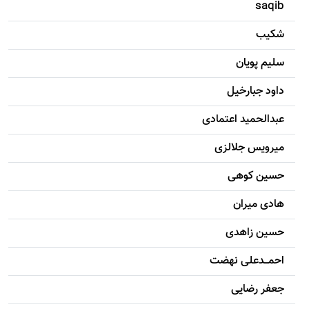
saqib
شکيب
سليم پویان
داود جبارخیل
عبدالحمید اعتمادی
میرویس جلالزی
حسين کوهی
هادی ميران
حسين زاهدی
احمـــدعلی نهضت
جعفر رضایی