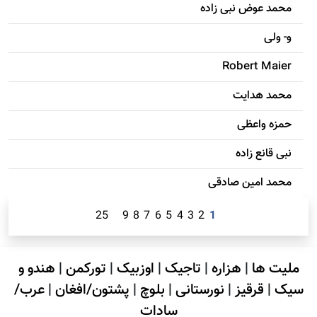
محمد عوض نبی زاده
و- ولی
Robert Maier
محمد هدایت
حمزه واعظی
نبی قانع زاده
محمد امين صادقی
25
9
8
7
6
5
4
3
2
1
ملیت ها
|
هزاره
|
تاجیک
|
اوزبیک
|
تورکمن
|
هندو و
سیک
|
قرقیز
|
نورستانی
|
بلوچ
|
پشتون/افغان
|
عرب/
سادات