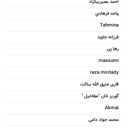
احمد بصيربيگزاد
واحد فرهادي
Tahmina
فرزانه جاويد
رها پن
massumi
reza mirdady
قاری عتیق الله ساکت
گوربز خان "عطاخیل "
Akmal
محمد جواد داعی