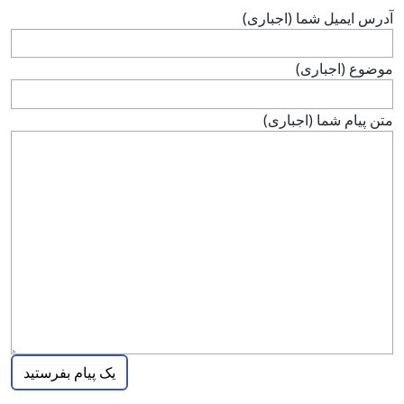
آدرس ايميل شما (اجباری)
موضوع (اجباری)
متن پيام شما (اجباری)