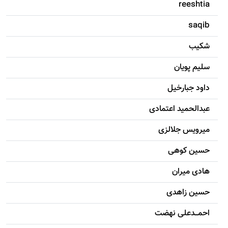
reeshtia
saqib
شکيب
سليم پویان
داود جبارخیل
عبدالحمید اعتمادی
میرویس جلالزی
حسين کوهی
هادی ميران
حسين زاهدی
احمـــدعلی نهضت