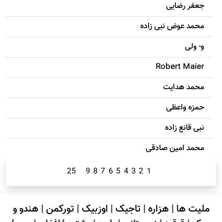
جعفر رضایی
محمد عوض نبی زاده
و- ولی
Robert Maier
محمد هدایت
حمزه واعظی
نبی قانع زاده
محمد امين صادقی
25
9
8
7
6
5
4
3
2
1
ملیت ها
|
هزاره
|
تاجیک
|
اوزبیک
|
تورکمن
|
هندو و