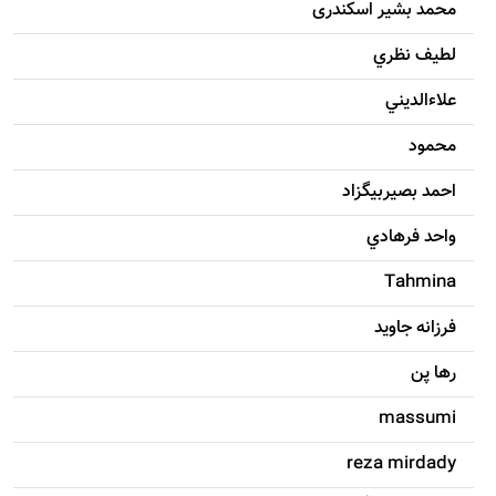
محمد بشیر اسکندری
لطيف نظري
علاءالديني
محمود
احمد بصيربيگزاد
واحد فرهادي
Tahmina
فرزانه جاويد
رها پن
massumi
reza mirdady