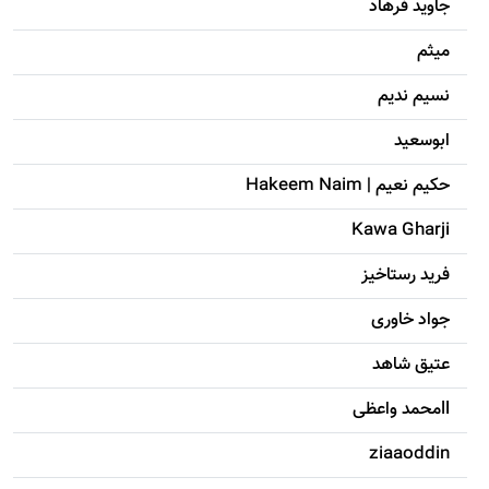
جاويد فرهاد
میثم
نسیم ندیم
ابوسعيد
حکيم نعيم | Hakeem Naim
Kawa Gharji
فرید رستاخیز
جواد خاوری
عتیق شاهد
llمحمد واعظی
ziaaoddin