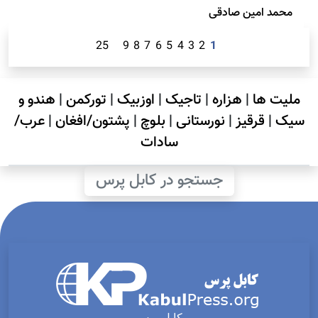
محمد امين صادقی
25
9
8
7
6
5
4
3
2
1
ملیت ها
|
هزاره
|
تاجیک
|
اوزبیک
|
تورکمن
|
هندو و
سیک
|
قرقیز
|
نورستانی
|
بلوچ
|
پشتون/افغان
|
عرب/
سادات
جستجو در کابل پرس
کابل پرس