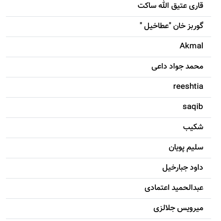
قاری عتیق الله ساکت
گوربز خان "عطاخیل "
Akmal
محمد جواد داعی
reeshtia
saqib
شکيب
سليم پویان
داود جبارخیل
عبدالحمید اعتمادی
میرویس جلالزی