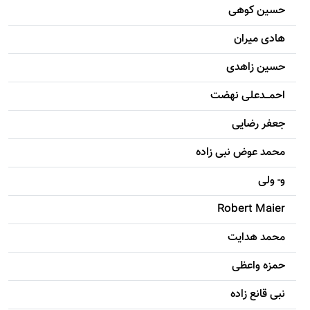
حسين کوهی
هادی ميران
حسين زاهدی
احمـــدعلی نهضت
جعفر رضایی
محمد عوض نبی زاده
و- ولی
Robert Maier
محمد هدایت
حمزه واعظی
نبی قانع زاده