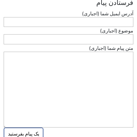
فرستادن پيام
آدرس ايميل شما (اجباری)
موضوع (اجباری)
متن پيام شما (اجباری)