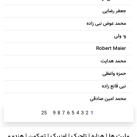
جعفر رضایی
محمد عوض نبی زاده
و- ولی
Robert Maier
محمد هدایت
حمزه واعظی
نبی قانع زاده
محمد امين صادقی
25
9
8
7
6
5
4
3
2
1
ملیت ها
|
هزاره
|
تاجیک
|
اوزبیک
|
تورکمن
|
هندو و