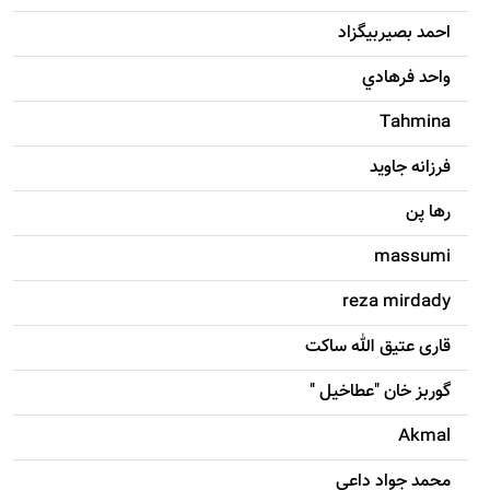
احمد بصيربيگزاد
واحد فرهادي
Tahmina
فرزانه جاويد
رها پن
massumi
reza mirdady
قاری عتیق الله ساکت
گوربز خان "عطاخیل "
Akmal
محمد جواد داعی