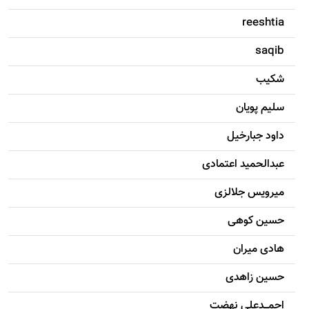
reeshtia
saqib
شکيب
سليم پویان
داود جبارخیل
عبدالحمید اعتمادی
میرویس جلالزی
حسين کوهی
هادی ميران
حسين زاهدی
احمـــدعلی نهضت